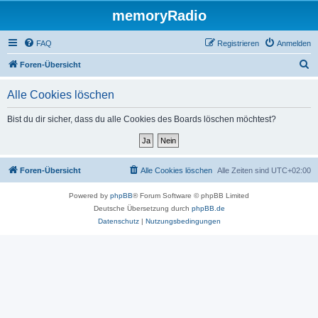
memoryRadio
FAQ
Registrieren
Anmelden
S
Foren-Übersicht
u
Alle Cookies löschen
c
h
Bist du dir sicher, dass du alle Cookies des Boards löschen möchtest?
e
Foren-Übersicht
Alle Cookies löschen
Alle Zeiten sind
UTC+02:00
Powered by
phpBB
® Forum Software © phpBB Limited
Deutsche Übersetzung durch
phpBB.de
Datenschutz
|
Nutzungsbedingungen