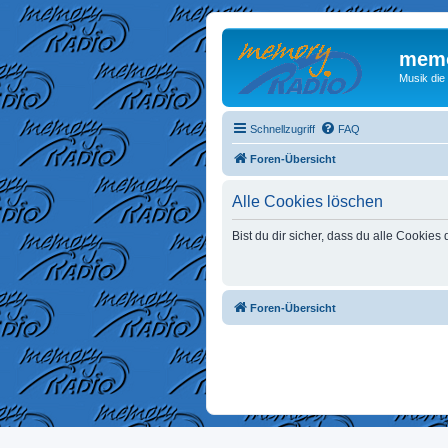
memo
Musik die
Schnellzugriff
FAQ
Foren-Übersicht
Alle Cookies löschen
Bist du dir sicher, dass du alle Cookie
Foren-Übersicht