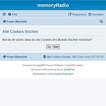
memoryRadio
FAQ
Registrieren
Anmelden
S
Foren-Übersicht
u
Alle Cookies löschen
c
h
Bist du dir sicher, dass du alle Cookies des Boards löschen möchtest?
e
Foren-Übersicht
Alle Cookies löschen
Alle Zeiten sind
UTC+02:00
Powered by
phpBB
® Forum Software © phpBB Limited
Deutsche Übersetzung durch
phpBB.de
Datenschutz
|
Nutzungsbedingungen