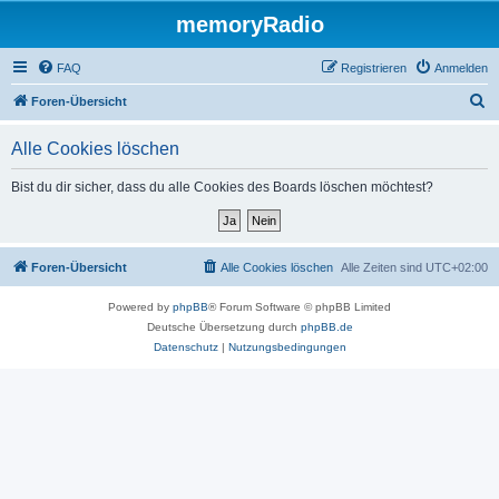
memoryRadio
FAQ
Registrieren
Anmelden
S
Foren-Übersicht
u
Alle Cookies löschen
c
h
Bist du dir sicher, dass du alle Cookies des Boards löschen möchtest?
e
Foren-Übersicht
Alle Cookies löschen
Alle Zeiten sind
UTC+02:00
Powered by
phpBB
® Forum Software © phpBB Limited
Deutsche Übersetzung durch
phpBB.de
Datenschutz
|
Nutzungsbedingungen