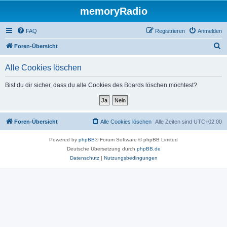
memoryRadio
FAQ
Registrieren
Anmelden
S
Foren-Übersicht
u
Alle Cookies löschen
c
h
Bist du dir sicher, dass du alle Cookies des Boards löschen möchtest?
e
Foren-Übersicht
Alle Cookies löschen
Alle Zeiten sind
UTC+02:00
Powered by
phpBB
® Forum Software © phpBB Limited
Deutsche Übersetzung durch
phpBB.de
Datenschutz
|
Nutzungsbedingungen