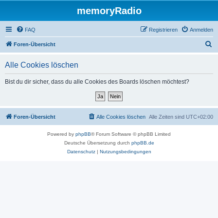
memoryRadio
FAQ
Registrieren
Anmelden
S
Foren-Übersicht
u
Alle Cookies löschen
c
h
Bist du dir sicher, dass du alle Cookies des Boards löschen möchtest?
e
Foren-Übersicht
Alle Cookies löschen
Alle Zeiten sind
UTC+02:00
Powered by
phpBB
® Forum Software © phpBB Limited
Deutsche Übersetzung durch
phpBB.de
Datenschutz
|
Nutzungsbedingungen