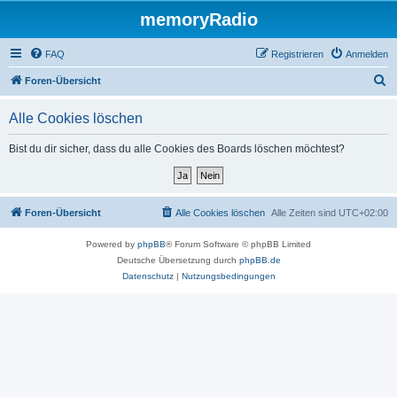
memoryRadio
FAQ
Registrieren
Anmelden
S
Foren-Übersicht
u
Alle Cookies löschen
c
h
Bist du dir sicher, dass du alle Cookies des Boards löschen möchtest?
e
Foren-Übersicht
Alle Cookies löschen
Alle Zeiten sind
UTC+02:00
Powered by
phpBB
® Forum Software © phpBB Limited
Deutsche Übersetzung durch
phpBB.de
Datenschutz
|
Nutzungsbedingungen