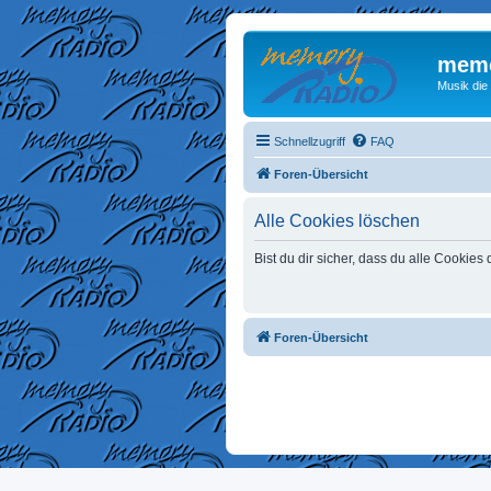
memo
Musik die
Schnellzugriff
FAQ
Foren-Übersicht
Alle Cookies löschen
Bist du dir sicher, dass du alle Cookie
Foren-Übersicht