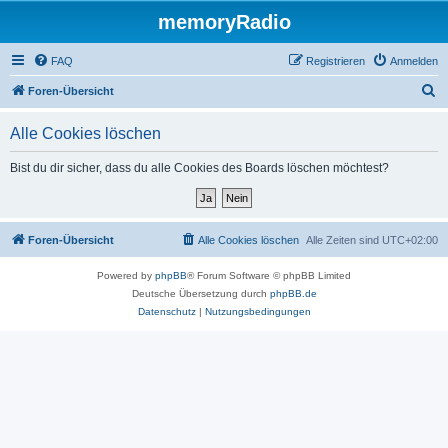
memoryRadio
FAQ
Registrieren
Anmelden
S
Foren-Übersicht
u
Alle Cookies löschen
c
h
Bist du dir sicher, dass du alle Cookies des Boards löschen möchtest?
e
Foren-Übersicht
Alle Cookies löschen
Alle Zeiten sind
UTC+02:00
Powered by
phpBB
® Forum Software © phpBB Limited
Deutsche Übersetzung durch
phpBB.de
Datenschutz
|
Nutzungsbedingungen