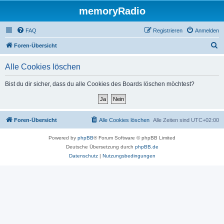
memoryRadio
FAQ
Registrieren
Anmelden
S
Foren-Übersicht
u
Alle Cookies löschen
c
h
Bist du dir sicher, dass du alle Cookies des Boards löschen möchtest?
e
Foren-Übersicht
Alle Cookies löschen
Alle Zeiten sind
UTC+02:00
Powered by
phpBB
® Forum Software © phpBB Limited
Deutsche Übersetzung durch
phpBB.de
Datenschutz
|
Nutzungsbedingungen