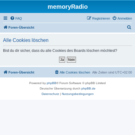
memoryRadio
FAQ
Registrieren
Anmelden
S
Foren-Übersicht
u
Alle Cookies löschen
c
h
Bist du dir sicher, dass du alle Cookies des Boards löschen möchtest?
e
Foren-Übersicht
Alle Cookies löschen
Alle Zeiten sind
UTC+02:00
Powered by
phpBB
® Forum Software © phpBB Limited
Deutsche Übersetzung durch
phpBB.de
Datenschutz
|
Nutzungsbedingungen