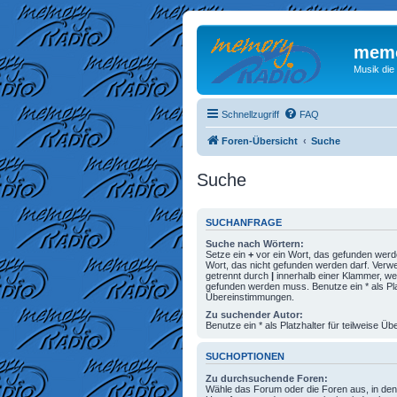
memo
Musik die
Schnellzugriff
FAQ
Foren-Übersicht
Suche
Suche
SUCHANFRAGE
Suche nach Wörtern:
Setze ein
+
vor ein Wort, das gefunden wer
Wort, das nicht gefunden werden darf. Ver
getrennt durch
|
innerhalb einer Klammer, we
gefunden werden muss. Benutze ein * als Plat
Übereinstimmungen.
Zu suchender Autor:
Benutze ein * als Platzhalter für teilweise 
SUCHOPTIONEN
Zu durchsuchende Foren:
Wähle das Forum oder die Foren aus, in den