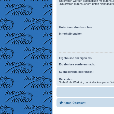
Unterforen werden automatisch mit durchsuc
„Unterforen durchsuchen“ unten nicht deaktiv
Unterforen durchsuchen:
Innerhalb suchen:
Ergebnisse anzeigen als:
Ergebnisse sortieren nach:
Suchzeitraum begrenzen:
Die ersten:
Stelle 0 als Wert ein, damit der komplette Bei
Foren-Übersicht