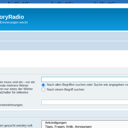
ryRadio
 Erinnerungen weckt
den muss und ein
-
vor ein
Nach allen Begriffen suchen oder Suche wie angegeben 
wende mehrere Wörter
nn nur eines der Wörter
Nach einem Begriff suchen
zhalter für teilweise
Übereinstimmungen.
en gesucht werden soll.