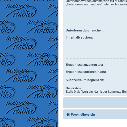
Unterforen werden automatisch mit durchsuc
„Unterforen durchsuchen“ unten nicht deaktiv
Unterforen durchsuchen:
Innerhalb suchen:
Ergebnisse anzeigen als:
Ergebnisse sortieren nach:
Suchzeitraum begrenzen:
Die ersten:
Stelle 0 als Wert ein, damit der komplette Bei
Foren-Übersicht