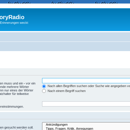
ryRadio
 Erinnerungen weckt
den muss und ein
-
vor ein
Nach allen Begriffen suchen oder Suche wie angegeben 
wende mehrere Wörter
nn nur eines der Wörter
Nach einem Begriff suchen
zhalter für teilweise
Übereinstimmungen.
en gesucht werden soll.