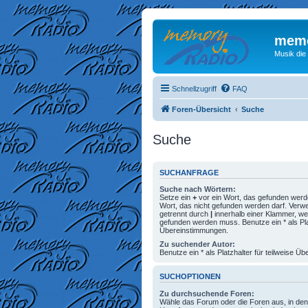
memo
Musik die
Schnellzugriff
FAQ
Foren-Übersicht
Suche
Suche
SUCHANFRAGE
Suche nach Wörtern:
Setze ein
+
vor ein Wort, das gefunden wer
Wort, das nicht gefunden werden darf. Ver
getrennt durch
|
innerhalb einer Klammer, we
gefunden werden muss. Benutze ein * als Plat
Übereinstimmungen.
Zu suchender Autor:
Benutze ein * als Platzhalter für teilweise 
SUCHOPTIONEN
Zu durchsuchende Foren:
Wähle das Forum oder die Foren aus, in den