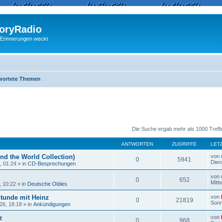
ryRadio
 Erinnerungen weckt
wortete Themen
eiterte Suche
Die Suche ergab mehr als 1000 Treff
ANTWORTEN
ZUGRIFFE
LET
nd the World Collection)
von
0
5941
Dien
, 01:24
» in
CD-Besprechungen
von
0
652
Mitt
, 10:22
» in
Deutsche Oldies
Stunde mit Heinz
von
0
21819
Sonn
26, 18:18
» in
Ankündigungen
z
von
0
968