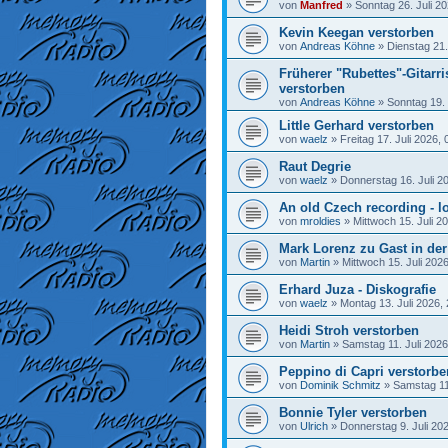
von
Manfred
»
Sonntag 26. Juli 20
Kevin Keegan verstorben
von
Andreas Köhne
»
Dienstag 21.
Früherer "Rubettes"-Gitarr
verstorben
von
Andreas Köhne
»
Sonntag 19. 
Little Gerhard verstorben
von
waelz
»
Freitag 17. Juli 2026, 
Raut Degrie
von
waelz
»
Donnerstag 16. Juli 2
An old Czech recording - lo
von
mroldies
»
Mittwoch 15. Juli 2
Mark Lorenz zu Gast in de
von
Martin
»
Mittwoch 15. Juli 202
Erhard Juza - Diskografie
von
waelz
»
Montag 13. Juli 2026,
Heidi Stroh verstorben
von
Martin
»
Samstag 11. Juli 2026
Peppino di Capri verstorbe
von
Dominik Schmitz
»
Samstag 11.
Bonnie Tyler verstorben
von
Ulrich
»
Donnerstag 9. Juli 20