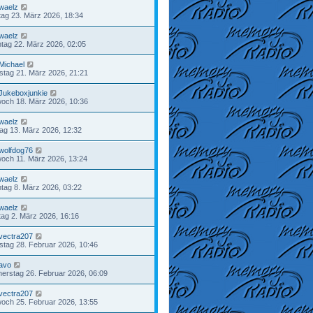
waelz
ag 23. März 2026, 18:34
waelz
tag 22. März 2026, 02:05
Michael
tag 21. März 2026, 21:21
Jukeboxjunkie
woch 18. März 2026, 10:36
waelz
tag 13. März 2026, 12:32
wolfdog76
woch 11. März 2026, 13:24
waelz
tag 8. März 2026, 03:22
waelz
ag 2. März 2026, 16:16
vectra207
tag 28. Februar 2026, 10:46
avo
erstag 26. Februar 2026, 06:09
vectra207
woch 25. Februar 2026, 13:55