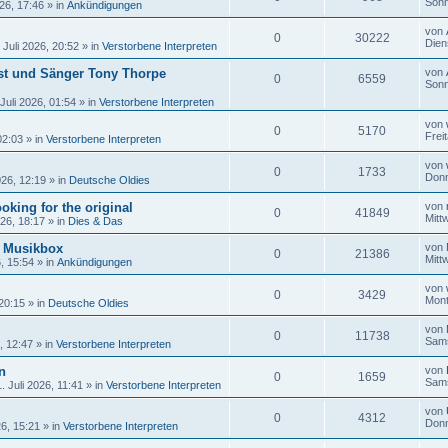
Sonn
26, 17:46
» in
Ankündigungen
von
0
30222
Dien
 Juli 2026, 20:52
» in
Verstorbene Interpreten
ist und Sänger Tony Thorpe
von
0
6559
Sonn
Juli 2026, 01:54
» in
Verstorbene Interpreten
von
0
5170
Frei
02:03
» in
Verstorbene Interpreten
von
0
1733
Donn
026, 12:19
» in
Deutsche Oldies
oking for the original
von
0
41849
Mitt
026, 18:17
» in
Dies & Das
r Musikbox
von
0
21386
Mitt
6, 15:54
» in
Ankündigungen
von
0
3429
Mont
 20:15
» in
Deutsche Oldies
von
0
11738
Sams
, 12:47
» in
Verstorbene Interpreten
n
von
0
1659
Sams
 Juli 2026, 11:41
» in
Verstorbene Interpreten
von
0
4312
Donn
26, 15:21
» in
Verstorbene Interpreten