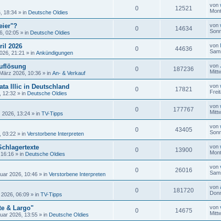
von
0
12521
Mont
, 18:34
» in
Deutsche Oldies
eier"?
von
0
14634
Sonn
6, 02:05
» in
Deutsche Oldies
ril 2026
von
0
44636
Sams
026, 21:21
» in
Ankündigungen
uflösung
von
0
187236
Mitt
 März 2026, 10:36
» in
An- & Verkauf
ta Illic in Deutschland
von
0
17821
Frei
, 12:32
» in
Deutsche Oldies
von
0
177767
Mitt
 2026, 13:24
» in
TV-Tipps
von
0
43405
Sonn
, 03:22
» in
Verstorbene Interpreten
Schlagertexte
von
0
13900
Mont
 16:16
» in
Deutsche Oldies
von
0
26016
Sams
uar 2026, 10:46
» in
Verstorbene Interpreten
von
0
181720
Donn
 2026, 06:09
» in
TV-Tipps
te & Largo"
von
0
14675
Mitt
uar 2026, 13:55
» in
Deutsche Oldies