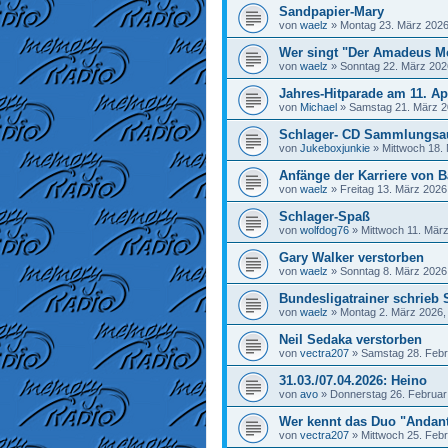
Sandpapier-Mary
von
waelz
»
Montag 23. März 2026
Wer singt "Der Amadeus M
von
waelz
»
Sonntag 22. März 202
Jahres-Hitparade am 11. Ap
von
Michael
»
Samstag 21. März 2
Schlager- CD Sammlungsa
von
Jukeboxjunkie
»
Mittwoch 18.
Anfänge der Karriere von Ba
von
waelz
»
Freitag 13. März 2026
Schlager-Spaß
von
wolfdog76
»
Mittwoch 11. März
Gary Walker verstorben
von
waelz
»
Sonntag 8. März 2026
Bundesligatrainer schrieb 
von
waelz
»
Montag 2. März 2026,
Neil Sedaka verstorben
von
vectra207
»
Samstag 28. Febr
31.03./07.04.2026: Heino
von
avo
»
Donnerstag 26. Februar
Wer kennt das Duo "Andan
von
vectra207
»
Mittwoch 25. Febr