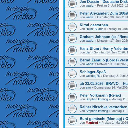
Joe Dassin - Deutsche Disk
von
waelz
»
Freitag 3. Juli 2026, 1
Peter Alexander: Zum 100st
von
waelz
»
Dienstag 30. Juni 202
Kirsti gestorben
von
Heinz Budde
»
Freitag 19. Jun
Graham Johnson (ex-"Rene
von
waelz
»
Mittwoch 17. Juni 202
Hans Blum / Henry Valenti
von
olaf
»
Sonntag 14. Juni 2026, 
Bernd Zamulo (Lords) vers
von
waelz
»
Mittwoch 3. Juni 2026
Schlager-Spaß
von
wolfdog76
»
Dienstag 2. Juni 
ab 23.05.2026: BRAVO – He
von
avo
»
Donnerstag 14. Mai 202
Peter Volkmann (Relax)
von
Stephan.Imming
»
Montag 11. 
Rainer Nitschke verstorben
von
Stephan.Imming
»
Montag 11. 
Bunt gemischt (Montag) / O
von
Manfred
»
Freitag 1. Mai 2026