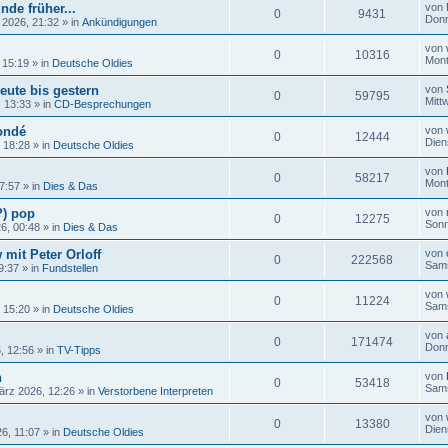
nde früher...
von
0
9431
Donn
 2026, 21:32
» in
Ankündigungen
von
0
10316
Mont
 15:19
» in
Deutsche Oldies
eute bis gestern
von
0
59795
Mitt
, 13:33
» in
CD-Besprechungen
ondé
von
0
12444
Dien
, 18:28
» in
Deutsche Oldies
von
0
58217
Mont
17:57
» in
Dies & Das
?) pop
von
0
12275
Sonn
26, 00:48
» in
Dies & Das
 mit Peter Orloff
von
0
222568
Sams
9:37
» in
Fundstellen
von
0
11224
Sams
, 15:20
» in
Deutsche Oldies
von
0
171474
Donn
, 12:56
» in
TV-Tipps
n
von
0
53418
Sams
ärz 2026, 12:26
» in
Verstorbene Interpreten
von
0
13380
Dien
6, 11:07
» in
Deutsche Oldies