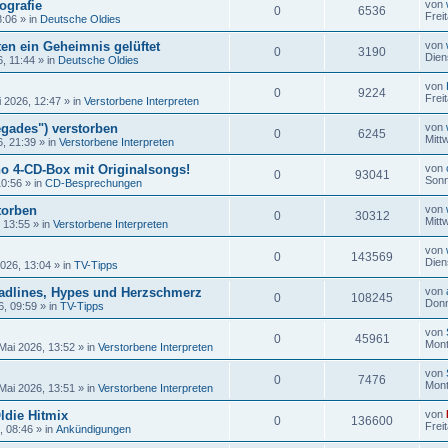
ografie
von
0
6536
Frei
8:06
» in
Deutsche Oldies
en ein Geheimnis gelüftet
von
0
3190
Dien
6, 11:44
» in
Deutsche Oldies
von
0
9224
Frei
i 2026, 12:47
» in
Verstorbene Interpreten
gades") verstorben
von
0
6245
Mitt
6, 21:39
» in
Verstorbene Interpreten
no 4-CD-Box mit Originalsongs!
von
0
93041
Sonn
10:56
» in
CD-Besprechungen
torben
von
0
30312
Mitt
, 13:55
» in
Verstorbene Interpreten
von
0
143569
Dien
2026, 13:04
» in
TV-Tipps
adlines, Hypes und Herzschmerz
von
0
108245
Donn
6, 09:59
» in
TV-Tipps
von
0
45961
Mont
Mai 2026, 13:52
» in
Verstorbene Interpreten
von
0
7476
Mont
Mai 2026, 13:51
» in
Verstorbene Interpreten
ldie Hitmix
von
0
136600
Frei
, 08:46
» in
Ankündigungen