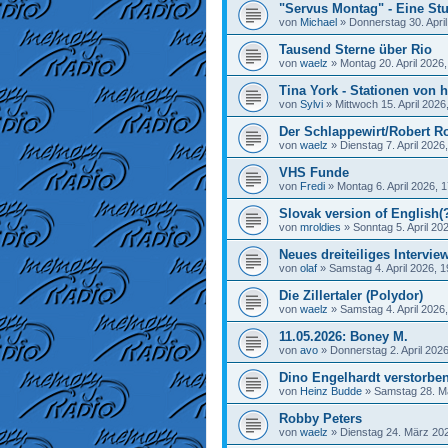
"Servus Montag" - Eine Stu
von
Michael
»
Donnerstag 30. April
Tausend Sterne über Rio
von
waelz
»
Montag 20. April 2026,
Tina York - Stationen von h
von
Sylvi
»
Mittwoch 15. April 2026
Der Schlappewirt/Robert R
von
waelz
»
Dienstag 7. April 2026
VHS Funde
von
Fredi
»
Montag 6. April 2026, 
Slovak version of English(
von
mroldies
»
Sonntag 5. April 20
Neues dreiteiliges Interview
von
olaf
»
Samstag 4. April 2026, 1
Die Zillertaler (Polydor)
von
waelz
»
Samstag 4. April 2026
11.05.2026: Boney M.
von
avo
»
Donnerstag 2. April 2026
Dino Engelhardt verstorbe
von
Heinz Budde
»
Samstag 28. M
Robby Peters
von
waelz
»
Dienstag 24. März 202