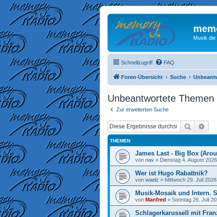
memo
Musik die
Schnellzugriff
FAQ
Foren-Übersicht
Suche
Unbeant
Unbeantwortete Themen
Zur erweiterten Suche
Suche
Erw
THEMEN
James Last - Big Box (Arou
von
nav
»
Dienstag 4. August 2026
Wer ist Hugo Rabattnik?
von
waelz
»
Mittwoch 29. Juli 2026
Musik-Mosaik und Intern. 
von
Manfred
»
Sonntag 26. Juli 20
Schlagerkarussell mit Fran