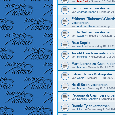
von
Manfred
»
Sonntag 26. Juli 20
Kevin Keegan verstorben
von
Andreas Köhne
»
Dienstag 21.
Früherer "Rubettes"-Gitarr
verstorben
von
Andreas Köhne
»
Sonntag 19. 
Little Gerhard verstorben
von
waelz
»
Freitag 17. Juli 2026, 
Raut Degrie
von
waelz
»
Donnerstag 16. Juli 2
An old Czech recording - lo
von
mroldies
»
Mittwoch 15. Juli 2
Mark Lorenz zu Gast in de
von
Martin
»
Mittwoch 15. Juli 202
Erhard Juza - Diskografie
von
waelz
»
Montag 13. Juli 2026,
Heidi Stroh verstorben
von
Martin
»
Samstag 11. Juli 2026
Peppino di Capri verstorbe
von
Dominik Schmitz
»
Samstag 11.
Bonnie Tyler verstorben
von
Ulrich
»
Donnerstag 9. Juli 20