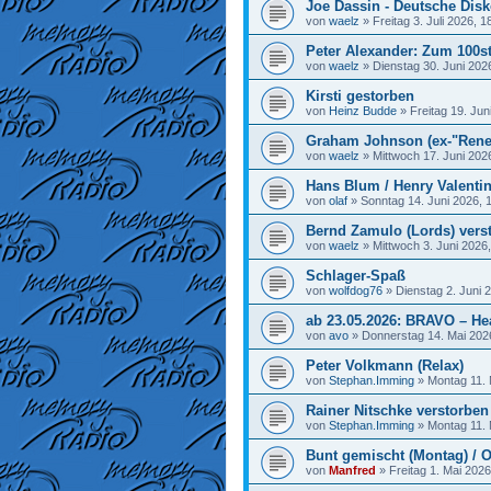
Joe Dassin - Deutsche Disk
von
waelz
»
Freitag 3. Juli 2026, 1
Peter Alexander: Zum 100st
von
waelz
»
Dienstag 30. Juni 202
Kirsti gestorben
von
Heinz Budde
»
Freitag 19. Jun
Graham Johnson (ex-"Rene
von
waelz
»
Mittwoch 17. Juni 202
Hans Blum / Henry Valenti
von
olaf
»
Sonntag 14. Juni 2026, 
Bernd Zamulo (Lords) vers
von
waelz
»
Mittwoch 3. Juni 2026
Schlager-Spaß
von
wolfdog76
»
Dienstag 2. Juni 
ab 23.05.2026: BRAVO – He
von
avo
»
Donnerstag 14. Mai 202
Peter Volkmann (Relax)
von
Stephan.Imming
»
Montag 11. 
Rainer Nitschke verstorben
von
Stephan.Imming
»
Montag 11. 
Bunt gemischt (Montag) / O
von
Manfred
»
Freitag 1. Mai 2026