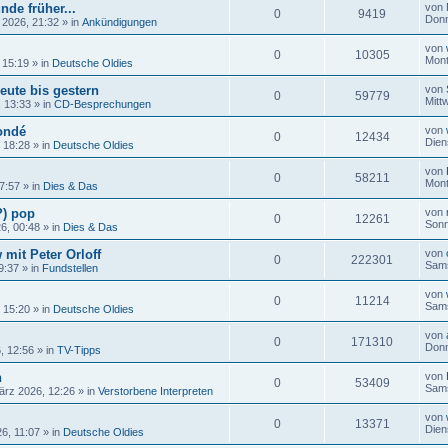
nde früher...
von
0
9419
Donn
 2026, 21:32
» in
Ankündigungen
von
0
10305
Mont
 15:19
» in
Deutsche Oldies
eute bis gestern
von
0
59779
Mitt
, 13:33
» in
CD-Besprechungen
ondé
von
0
12434
Dien
, 18:28
» in
Deutsche Oldies
von
0
58211
Mont
17:57
» in
Dies & Das
?) pop
von
0
12261
Sonn
26, 00:48
» in
Dies & Das
 mit Peter Orloff
von
0
222301
Sams
9:37
» in
Fundstellen
von
0
11214
Sams
, 15:20
» in
Deutsche Oldies
von
0
171310
Donn
, 12:56
» in
TV-Tipps
n
von
0
53409
Sams
ärz 2026, 12:26
» in
Verstorbene Interpreten
von
0
13371
Dien
6, 11:07
» in
Deutsche Oldies