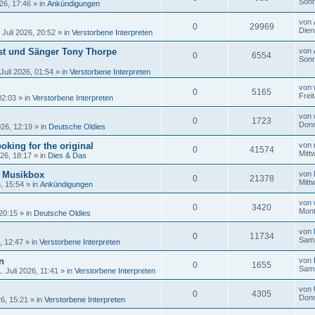
Sonn
26, 17:46
» in
Ankündigungen
von
0
29969
Dien
 Juli 2026, 20:52
» in
Verstorbene Interpreten
ist und Sänger Tony Thorpe
von
0
6554
Sonn
Juli 2026, 01:54
» in
Verstorbene Interpreten
von
0
5165
Frei
02:03
» in
Verstorbene Interpreten
von
0
1723
Donn
026, 12:19
» in
Deutsche Oldies
oking for the original
von
0
41574
Mitt
026, 18:17
» in
Dies & Das
r Musikbox
von
0
21378
Mitt
6, 15:54
» in
Ankündigungen
von
0
3420
Mont
 20:15
» in
Deutsche Oldies
von
0
11734
Sams
, 12:47
» in
Verstorbene Interpreten
n
von
0
1655
Sams
 Juli 2026, 11:41
» in
Verstorbene Interpreten
von
0
4305
Donn
26, 15:21
» in
Verstorbene Interpreten