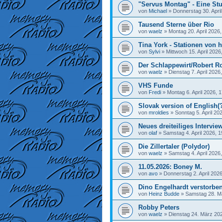
"Servus Montag" - Eine Stu
von
Michael
»
Donnerstag 30. April
Tausend Sterne über Rio
von
waelz
»
Montag 20. April 2026,
Tina York - Stationen von h
von
Sylvi
»
Mittwoch 15. April 2026
Der Schlappewirt/Robert R
von
waelz
»
Dienstag 7. April 2026
VHS Funde
von
Fredi
»
Montag 6. April 2026, 
Slovak version of English(
von
mroldies
»
Sonntag 5. April 20
Neues dreiteiliges Interview
von
olaf
»
Samstag 4. April 2026, 1
Die Zillertaler (Polydor)
von
waelz
»
Samstag 4. April 2026
11.05.2026: Boney M.
von
avo
»
Donnerstag 2. April 2026
Dino Engelhardt verstorbe
von
Heinz Budde
»
Samstag 28. M
Robby Peters
von
waelz
»
Dienstag 24. März 202