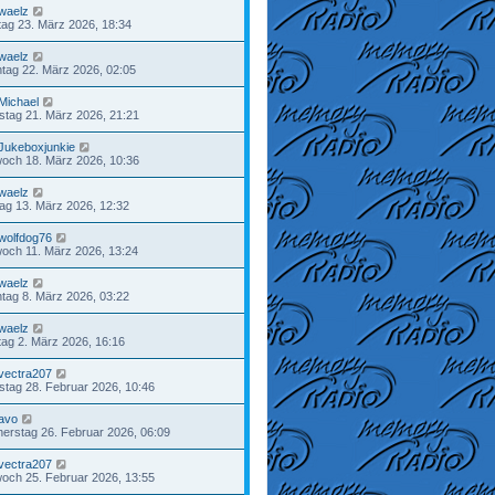
waelz
ag 23. März 2026, 18:34
waelz
tag 22. März 2026, 02:05
Michael
tag 21. März 2026, 21:21
Jukeboxjunkie
woch 18. März 2026, 10:36
waelz
tag 13. März 2026, 12:32
wolfdog76
woch 11. März 2026, 13:24
waelz
tag 8. März 2026, 03:22
waelz
ag 2. März 2026, 16:16
vectra207
tag 28. Februar 2026, 10:46
avo
erstag 26. Februar 2026, 06:09
vectra207
woch 25. Februar 2026, 13:55