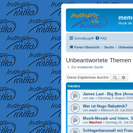
memo
Musik die
Schnellzugriff
FAQ
Foren-Übersicht
Suche
Unbeant
Unbeantwortete Themen
Zur erweiterten Suche
Suche
Erw
THEMEN
James Last - Big Box (Arou
von
nav
»
Dienstag 4. August 2026
Wer ist Hugo Rabattnik?
von
waelz
»
Mittwoch 29. Juli 2026
Musik-Mosaik und Intern. 
von
Manfred
»
Sonntag 26. Juli 20
Schlagerkarussell mit Fran