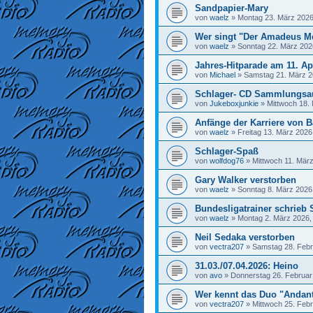
Sandpapier-Mary
von
waelz
»
Montag 23. März 2026
Wer singt "Der Amadeus M
von
waelz
»
Sonntag 22. März 202
Jahres-Hitparade am 11. Ap
von
Michael
»
Samstag 21. März 2
Schlager- CD Sammlungsa
von
Jukeboxjunkie
»
Mittwoch 18.
Anfänge der Karriere von Ba
von
waelz
»
Freitag 13. März 2026
Schlager-Spaß
von
wolfdog76
»
Mittwoch 11. März
Gary Walker verstorben
von
waelz
»
Sonntag 8. März 2026
Bundesligatrainer schrieb 
von
waelz
»
Montag 2. März 2026,
Neil Sedaka verstorben
von
vectra207
»
Samstag 28. Febr
31.03./07.04.2026: Heino
von
avo
»
Donnerstag 26. Februar
Wer kennt das Duo "Andan
von
vectra207
»
Mittwoch 25. Febr