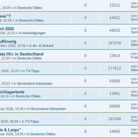
von
0
12511
Mont
, 18:34
» in
Deutsche Oldies
eier"?
von
0
14621
Sonn
6, 02:05
» in
Deutsche Oldies
ril 2026
von
0
44623
Sams
026, 21:21
» in
Ankündigungen
uflösung
von
0
187076
Mitt
 März 2026, 10:36
» in
An- & Verkauf
ta Illic in Deutschland
von
0
17814
Frei
, 12:32
» in
Deutsche Oldies
von
0
177612
Mitt
 2026, 13:24
» in
TV-Tipps
von
0
43400
Sonn
, 03:22
» in
Verstorbene Interpreten
Schlagertexte
von
0
13891
Mont
 16:16
» in
Deutsche Oldies
von
0
26006
Sams
uar 2026, 10:46
» in
Verstorbene Interpreten
von
0
181546
Donn
 2026, 06:09
» in
TV-Tipps
te & Largo"
von
0
14665
Mitt
uar 2026, 13:55
» in
Deutsche Oldies