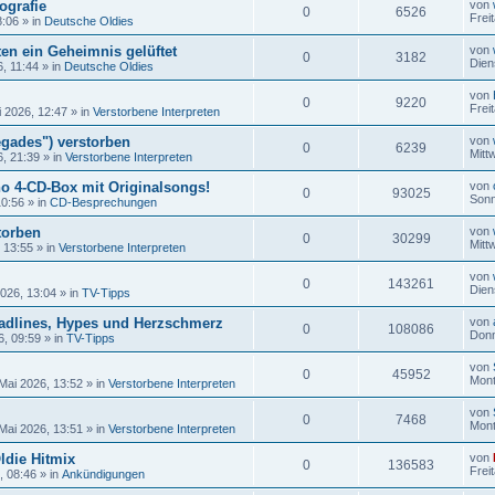
ografie
von
0
6526
Frei
8:06
» in
Deutsche Oldies
en ein Geheimnis gelüftet
von
0
3182
Dien
6, 11:44
» in
Deutsche Oldies
von
0
9220
Frei
i 2026, 12:47
» in
Verstorbene Interpreten
gades") verstorben
von
0
6239
Mitt
6, 21:39
» in
Verstorbene Interpreten
no 4-CD-Box mit Originalsongs!
von
0
93025
Sonn
10:56
» in
CD-Besprechungen
torben
von
0
30299
Mitt
, 13:55
» in
Verstorbene Interpreten
von
0
143261
Dien
2026, 13:04
» in
TV-Tipps
adlines, Hypes und Herzschmerz
von
0
108086
Donn
6, 09:59
» in
TV-Tipps
von
0
45952
Mont
Mai 2026, 13:52
» in
Verstorbene Interpreten
von
0
7468
Mont
Mai 2026, 13:51
» in
Verstorbene Interpreten
ldie Hitmix
von
0
136583
Frei
, 08:46
» in
Ankündigungen