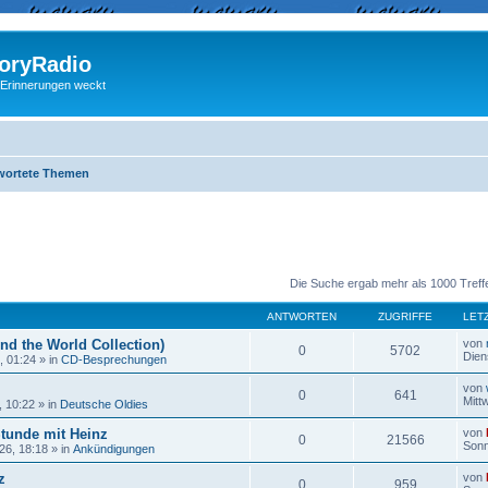
ryRadio
 Erinnerungen weckt
wortete Themen
eiterte Suche
Die Suche ergab mehr als 1000 Treff
ANTWORTEN
ZUGRIFFE
LET
nd the World Collection)
von
0
5702
Dien
, 01:24
» in
CD-Besprechungen
von
0
641
Mitt
, 10:22
» in
Deutsche Oldies
Stunde mit Heinz
von
0
21566
Sonn
26, 18:18
» in
Ankündigungen
z
von
0
959