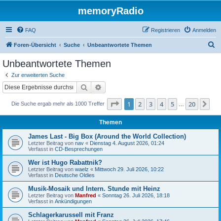
memoryRadio
FAQ
Registrieren
Anmelden
S
Foren-Übersicht
Suche
Unbeantwortete Themen
u
Unbeantwortete Themen
c
Zur erweiterten Suche
h
Suche
Erweiterte Suche
e
Seite
1
von
20
1
2
3
4
5
20
Nä
Die Suche ergab mehr als 1000 Treffer
…
Themen
James Last - Big Box (Around the World Collection)
Letzter Beitrag von
nav
«
Dienstag 4. August 2026, 01:24
Verfasst in
CD-Besprechungen
Wer ist Hugo Rabattnik?
Letzter Beitrag von
waelz
«
Mittwoch 29. Juli 2026, 10:22
Verfasst in
Deutsche Oldies
Musik-Mosaik und Intern. Stunde mit Heinz
Letzter Beitrag von
Manfred
«
Sonntag 26. Juli 2026, 18:18
Verfasst in
Ankündigungen
Schlagerkarussell mit Franz