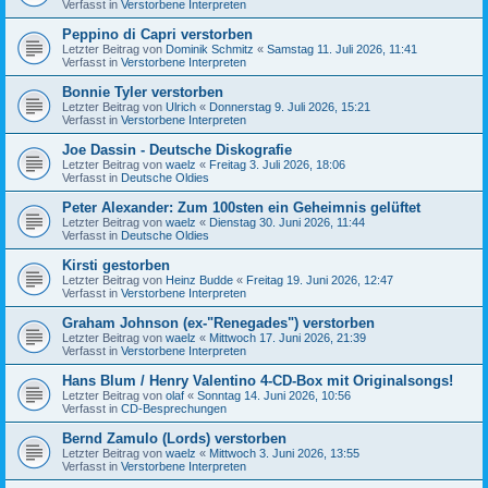
Verfasst in
Verstorbene Interpreten
Peppino di Capri verstorben
Letzter Beitrag von
Dominik Schmitz
«
Samstag 11. Juli 2026, 11:41
Verfasst in
Verstorbene Interpreten
Bonnie Tyler verstorben
Letzter Beitrag von
Ulrich
«
Donnerstag 9. Juli 2026, 15:21
Verfasst in
Verstorbene Interpreten
Joe Dassin - Deutsche Diskografie
Letzter Beitrag von
waelz
«
Freitag 3. Juli 2026, 18:06
Verfasst in
Deutsche Oldies
Peter Alexander: Zum 100sten ein Geheimnis gelüftet
Letzter Beitrag von
waelz
«
Dienstag 30. Juni 2026, 11:44
Verfasst in
Deutsche Oldies
Kirsti gestorben
Letzter Beitrag von
Heinz Budde
«
Freitag 19. Juni 2026, 12:47
Verfasst in
Verstorbene Interpreten
Graham Johnson (ex-"Renegades") verstorben
Letzter Beitrag von
waelz
«
Mittwoch 17. Juni 2026, 21:39
Verfasst in
Verstorbene Interpreten
Hans Blum / Henry Valentino 4-CD-Box mit Originalsongs!
Letzter Beitrag von
olaf
«
Sonntag 14. Juni 2026, 10:56
Verfasst in
CD-Besprechungen
Bernd Zamulo (Lords) verstorben
Letzter Beitrag von
waelz
«
Mittwoch 3. Juni 2026, 13:55
Verfasst in
Verstorbene Interpreten