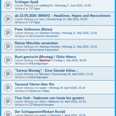
Schlager-Spaß
Letzter Beitrag von
wolfdog76
«
Dienstag 2. Juni 2026, 13:04
Verfasst in
TV-Tipps
ab 23.05.2026: BRAVO – Headlines, Hypes und Herzschmerz
Letzter Beitrag von
avo
«
Donnerstag 14. Mai 2026, 09:59
Verfasst in
TV-Tipps
Peter Volkmann (Relax)
Letzter Beitrag von
Stephan.Imming
«
Montag 11. Mai 2026, 13:52
Verfasst in
Verstorbene Interpreten
Rainer Nitschke verstorben
Letzter Beitrag von
Stephan.Imming
«
Montag 11. Mai 2026, 13:51
Verfasst in
Verstorbene Interpreten
Bunt gemischt (Montag) / Oldie Hitmix
Letzter Beitrag von
Manfred
«
Freitag 1. Mai 2026, 08:46
Verfasst in
Ankündigungen
"Servus Montag" - Eine Stunde früher...
Letzter Beitrag von
Michael
«
Donnerstag 30. April 2026, 21:32
Verfasst in
Ankündigungen
Tausend Sterne über Rio
Letzter Beitrag von
waelz
«
Montag 20. April 2026, 15:19
Verfasst in
Deutsche Oldies
Tina York - Stationen von heute bis gestern
Letzter Beitrag von
Sylvi
«
Mittwoch 15. April 2026, 13:33
Verfasst in
CD-Besprechungen
Der Schlappewirt/Robert Rondé
Letzter Beitrag von
waelz
«
Dienstag 7. April 2026, 18:28