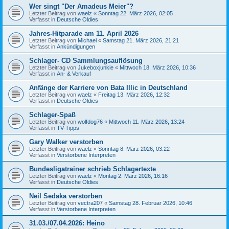
Wer singt "Der Amadeus Meier"?
Letzter Beitrag von
waelz
«
Sonntag 22. März 2026, 02:05
Verfasst in
Deutsche Oldies
Jahres-Hitparade am 11. April 2026
Letzter Beitrag von
Michael
«
Samstag 21. März 2026, 21:21
Verfasst in
Ankündigungen
Schlager- CD Sammlungsauflösung
Letzter Beitrag von
Jukeboxjunkie
«
Mittwoch 18. März 2026, 10:36
Verfasst in
An- & Verkauf
Anfänge der Karriere von Bata Illic in Deutschland
Letzter Beitrag von
waelz
«
Freitag 13. März 2026, 12:32
Verfasst in
Deutsche Oldies
Schlager-Spaß
Letzter Beitrag von
wolfdog76
«
Mittwoch 11. März 2026, 13:24
Verfasst in
TV-Tipps
Gary Walker verstorben
Letzter Beitrag von
waelz
«
Sonntag 8. März 2026, 03:22
Verfasst in
Verstorbene Interpreten
Bundesligatrainer schrieb Schlagertexte
Letzter Beitrag von
waelz
«
Montag 2. März 2026, 16:16
Verfasst in
Deutsche Oldies
Neil Sedaka verstorben
Letzter Beitrag von
vectra207
«
Samstag 28. Februar 2026, 10:46
Verfasst in
Verstorbene Interpreten
31.03./07.04.2026: Heino