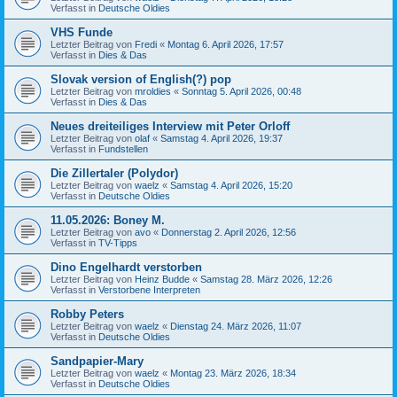
Verfasst in
Deutsche Oldies
VHS Funde
Letzter Beitrag von
Fredi
«
Montag 6. April 2026, 17:57
Verfasst in
Dies & Das
Slovak version of English(?) pop
Letzter Beitrag von
mroldies
«
Sonntag 5. April 2026, 00:48
Verfasst in
Dies & Das
Neues dreiteiliges Interview mit Peter Orloff
Letzter Beitrag von
olaf
«
Samstag 4. April 2026, 19:37
Verfasst in
Fundstellen
Die Zillertaler (Polydor)
Letzter Beitrag von
waelz
«
Samstag 4. April 2026, 15:20
Verfasst in
Deutsche Oldies
11.05.2026: Boney M.
Letzter Beitrag von
avo
«
Donnerstag 2. April 2026, 12:56
Verfasst in
TV-Tipps
Dino Engelhardt verstorben
Letzter Beitrag von
Heinz Budde
«
Samstag 28. März 2026, 12:26
Verfasst in
Verstorbene Interpreten
Robby Peters
Letzter Beitrag von
waelz
«
Dienstag 24. März 2026, 11:07
Verfasst in
Deutsche Oldies
Sandpapier-Mary
Letzter Beitrag von
waelz
«
Montag 23. März 2026, 18:34
Verfasst in
Deutsche Oldies