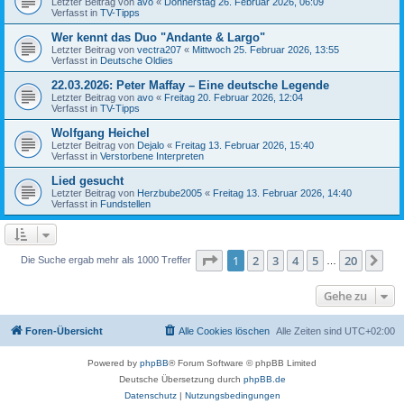
Letzter Beitrag von
avo
«
Donnerstag 26. Februar 2026, 06:09
Verfasst in
TV-Tipps
Wer kennt das Duo "Andante & Largo"
Letzter Beitrag von
vectra207
«
Mittwoch 25. Februar 2026, 13:55
Verfasst in
Deutsche Oldies
22.03.2026: Peter Maffay – Eine deutsche Legende
Letzter Beitrag von
avo
«
Freitag 20. Februar 2026, 12:04
Verfasst in
TV-Tipps
Wolfgang Heichel
Letzter Beitrag von
Dejalo
«
Freitag 13. Februar 2026, 15:40
Verfasst in
Verstorbene Interpreten
Lied gesucht
Letzter Beitrag von
Herzbube2005
«
Freitag 13. Februar 2026, 14:40
Verfasst in
Fundstellen
Seite
1
von
20
1
2
3
4
5
20
Nä
Die Suche ergab mehr als 1000 Treffer
…
Gehe zu
Foren-Übersicht
Alle Cookies löschen
Alle Zeiten sind
UTC+02:00
Powered by
phpBB
® Forum Software © phpBB Limited
Deutsche Übersetzung durch
phpBB.de
Datenschutz
|
Nutzungsbedingungen