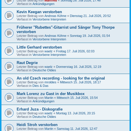
Letzter Beitrag von
Manfred
«
Sonntag 26. Juli 2026, 17:46
Verfasst in
Ankündigungen
Kevin Keegan verstorben
Letzter Beitrag von
Andreas Köhne
«
Dienstag 21. Juli 2026, 20:52
Verfasst in
Verstorbene Interpreten
Früherer "Rubettes"-Gitarrist und Sänger Tony Thorpe
verstorben
Letzter Beitrag von
Andreas Köhne
«
Sonntag 19. Juli 2026, 01:54
Verfasst in
Verstorbene Interpreten
Little Gerhard verstorben
Letzter Beitrag von
waelz
«
Freitag 17. Juli 2026, 02:03
Verfasst in
Verstorbene Interpreten
Raut Degrie
Letzter Beitrag von
waelz
«
Donnerstag 16. Juli 2026, 12:19
Verfasst in
Deutsche Oldies
An old Czech recording - looking for the original
Letzter Beitrag von
mroldies
«
Mittwoch 15. Juli 2026, 18:17
Verfasst in
Dies & Das
Mark Lorenz zu Gast in der Musikbox
Letzter Beitrag von
Martin
«
Mittwoch 15. Juli 2026, 15:54
Verfasst in
Ankündigungen
Erhard Juza - Diskografie
Letzter Beitrag von
waelz
«
Montag 13. Juli 2026, 20:15
Verfasst in
Deutsche Oldies
Heidi Stroh verstorben
Letzter Beitrag von
Martin
«
Samstag 11. Juli 2026, 12:47