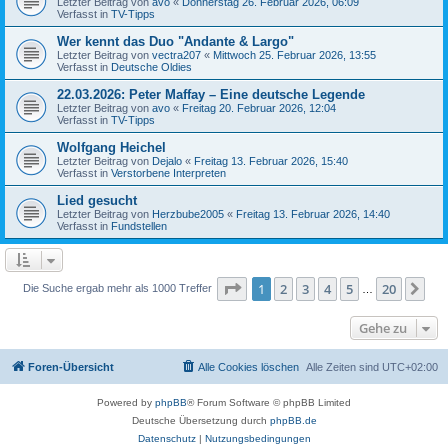
Letzter Beitrag von
avo
«
Donnerstag 26. Februar 2026, 06:09
Verfasst in
TV-Tipps
Wer kennt das Duo "Andante & Largo"
Letzter Beitrag von
vectra207
«
Mittwoch 25. Februar 2026, 13:55
Verfasst in
Deutsche Oldies
22.03.2026: Peter Maffay – Eine deutsche Legende
Letzter Beitrag von
avo
«
Freitag 20. Februar 2026, 12:04
Verfasst in
TV-Tipps
Wolfgang Heichel
Letzter Beitrag von
Dejalo
«
Freitag 13. Februar 2026, 15:40
Verfasst in
Verstorbene Interpreten
Lied gesucht
Letzter Beitrag von
Herzbube2005
«
Freitag 13. Februar 2026, 14:40
Verfasst in
Fundstellen
Seite
1
von
20
1
2
3
4
5
20
Nä
Die Suche ergab mehr als 1000 Treffer
…
Gehe zu
Foren-Übersicht
Alle Cookies löschen
Alle Zeiten sind
UTC+02:00
Powered by
phpBB
® Forum Software © phpBB Limited
Deutsche Übersetzung durch
phpBB.de
Datenschutz
|
Nutzungsbedingungen