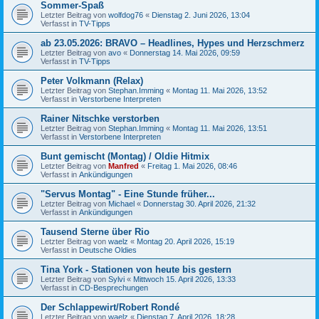
Sommer-Spaß
Letzter Beitrag von
wolfdog76
«
Dienstag 2. Juni 2026, 13:04
Verfasst in
TV-Tipps
ab 23.05.2026: BRAVO – Headlines, Hypes und Herzschmerz
Letzter Beitrag von
avo
«
Donnerstag 14. Mai 2026, 09:59
Verfasst in
TV-Tipps
Peter Volkmann (Relax)
Letzter Beitrag von
Stephan.Imming
«
Montag 11. Mai 2026, 13:52
Verfasst in
Verstorbene Interpreten
Rainer Nitschke verstorben
Letzter Beitrag von
Stephan.Imming
«
Montag 11. Mai 2026, 13:51
Verfasst in
Verstorbene Interpreten
Bunt gemischt (Montag) / Oldie Hitmix
Letzter Beitrag von
Manfred
«
Freitag 1. Mai 2026, 08:46
Verfasst in
Ankündigungen
"Servus Montag" - Eine Stunde früher...
Letzter Beitrag von
Michael
«
Donnerstag 30. April 2026, 21:32
Verfasst in
Ankündigungen
Tausend Sterne über Rio
Letzter Beitrag von
waelz
«
Montag 20. April 2026, 15:19
Verfasst in
Deutsche Oldies
Tina York - Stationen von heute bis gestern
Letzter Beitrag von
Sylvi
«
Mittwoch 15. April 2026, 13:33
Verfasst in
CD-Besprechungen
Der Schlappewirt/Robert Rondé
Letzter Beitrag von
waelz
«
Dienstag 7. April 2026, 18:28