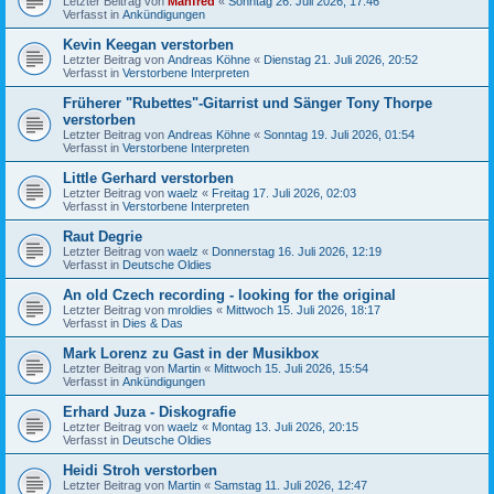
Letzter Beitrag von
Manfred
«
Sonntag 26. Juli 2026, 17:46
Verfasst in
Ankündigungen
Kevin Keegan verstorben
Letzter Beitrag von
Andreas Köhne
«
Dienstag 21. Juli 2026, 20:52
Verfasst in
Verstorbene Interpreten
Früherer "Rubettes"-Gitarrist und Sänger Tony Thorpe
verstorben
Letzter Beitrag von
Andreas Köhne
«
Sonntag 19. Juli 2026, 01:54
Verfasst in
Verstorbene Interpreten
Little Gerhard verstorben
Letzter Beitrag von
waelz
«
Freitag 17. Juli 2026, 02:03
Verfasst in
Verstorbene Interpreten
Raut Degrie
Letzter Beitrag von
waelz
«
Donnerstag 16. Juli 2026, 12:19
Verfasst in
Deutsche Oldies
An old Czech recording - looking for the original
Letzter Beitrag von
mroldies
«
Mittwoch 15. Juli 2026, 18:17
Verfasst in
Dies & Das
Mark Lorenz zu Gast in der Musikbox
Letzter Beitrag von
Martin
«
Mittwoch 15. Juli 2026, 15:54
Verfasst in
Ankündigungen
Erhard Juza - Diskografie
Letzter Beitrag von
waelz
«
Montag 13. Juli 2026, 20:15
Verfasst in
Deutsche Oldies
Heidi Stroh verstorben
Letzter Beitrag von
Martin
«
Samstag 11. Juli 2026, 12:47