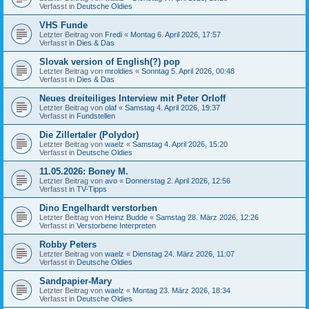
Verfasst in
Deutsche Oldies
VHS Funde
Letzter Beitrag von
Fredi
«
Montag 6. April 2026, 17:57
Verfasst in
Dies & Das
Slovak version of English(?) pop
Letzter Beitrag von
mroldies
«
Sonntag 5. April 2026, 00:48
Verfasst in
Dies & Das
Neues dreiteiliges Interview mit Peter Orloff
Letzter Beitrag von
olaf
«
Samstag 4. April 2026, 19:37
Verfasst in
Fundstellen
Die Zillertaler (Polydor)
Letzter Beitrag von
waelz
«
Samstag 4. April 2026, 15:20
Verfasst in
Deutsche Oldies
11.05.2026: Boney M.
Letzter Beitrag von
avo
«
Donnerstag 2. April 2026, 12:56
Verfasst in
TV-Tipps
Dino Engelhardt verstorben
Letzter Beitrag von
Heinz Budde
«
Samstag 28. März 2026, 12:26
Verfasst in
Verstorbene Interpreten
Robby Peters
Letzter Beitrag von
waelz
«
Dienstag 24. März 2026, 11:07
Verfasst in
Deutsche Oldies
Sandpapier-Mary
Letzter Beitrag von
waelz
«
Montag 23. März 2026, 18:34
Verfasst in
Deutsche Oldies