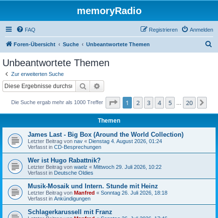
memoryRadio
FAQ
Registrieren
Anmelden
S
Foren-Übersicht
Suche
Unbeantwortete Themen
u
Unbeantwortete Themen
c
Zur erweiterten Suche
h
Suche
Erweiterte Suche
e
Seite
1
von
20
1
2
3
4
5
20
Nä
Die Suche ergab mehr als 1000 Treffer
…
Themen
James Last - Big Box (Around the World Collection)
Letzter Beitrag von
nav
«
Dienstag 4. August 2026, 01:24
Verfasst in
CD-Besprechungen
Wer ist Hugo Rabattnik?
Letzter Beitrag von
waelz
«
Mittwoch 29. Juli 2026, 10:22
Verfasst in
Deutsche Oldies
Musik-Mosaik und Intern. Stunde mit Heinz
Letzter Beitrag von
Manfred
«
Sonntag 26. Juli 2026, 18:18
Verfasst in
Ankündigungen
Schlagerkarussell mit Franz