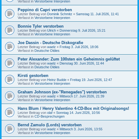
Verfasst in
Verstorbene Interpreten
Peppino di Capri verstorben
Letzter Beitrag von
Dominik Schmitz
«
Samstag 11. Juli 2026, 11:41
Verfasst in
Verstorbene Interpreten
Bonnie Tyler verstorben
Letzter Beitrag von
Ulrich
«
Donnerstag 9. Juli 2026, 15:21
Verfasst in
Verstorbene Interpreten
Joe Dassin - Deutsche Diskografie
Letzter Beitrag von
waelz
«
Freitag 3. Juli 2026, 18:06
Verfasst in
Deutsche Oldies
Peter Alexander: Zum 100sten ein Geheimnis gelüftet
Letzter Beitrag von
waelz
«
Dienstag 30. Juni 2026, 11:44
Verfasst in
Deutsche Oldies
Kirsti gestorben
Letzter Beitrag von
Heinz Budde
«
Freitag 19. Juni 2026, 12:47
Verfasst in
Verstorbene Interpreten
Graham Johnson (ex-"Renegades") verstorben
Letzter Beitrag von
waelz
«
Mittwoch 17. Juni 2026, 21:39
Verfasst in
Verstorbene Interpreten
Hans Blum / Henry Valentino 4-CD-Box mit Originalsongs!
Letzter Beitrag von
olaf
«
Sonntag 14. Juni 2026, 10:56
Verfasst in
CD-Besprechungen
Bernd Zamulo (Lords) verstorben
Letzter Beitrag von
waelz
«
Mittwoch 3. Juni 2026, 13:55
Verfasst in
Verstorbene Interpreten