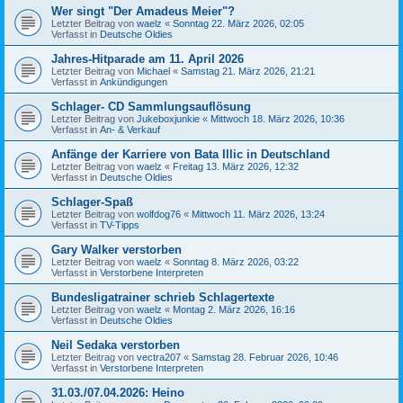
Wer singt "Der Amadeus Meier"?
Letzter Beitrag von
waelz
«
Sonntag 22. März 2026, 02:05
Verfasst in
Deutsche Oldies
Jahres-Hitparade am 11. April 2026
Letzter Beitrag von
Michael
«
Samstag 21. März 2026, 21:21
Verfasst in
Ankündigungen
Schlager- CD Sammlungsauflösung
Letzter Beitrag von
Jukeboxjunkie
«
Mittwoch 18. März 2026, 10:36
Verfasst in
An- & Verkauf
Anfänge der Karriere von Bata Illic in Deutschland
Letzter Beitrag von
waelz
«
Freitag 13. März 2026, 12:32
Verfasst in
Deutsche Oldies
Schlager-Spaß
Letzter Beitrag von
wolfdog76
«
Mittwoch 11. März 2026, 13:24
Verfasst in
TV-Tipps
Gary Walker verstorben
Letzter Beitrag von
waelz
«
Sonntag 8. März 2026, 03:22
Verfasst in
Verstorbene Interpreten
Bundesligatrainer schrieb Schlagertexte
Letzter Beitrag von
waelz
«
Montag 2. März 2026, 16:16
Verfasst in
Deutsche Oldies
Neil Sedaka verstorben
Letzter Beitrag von
vectra207
«
Samstag 28. Februar 2026, 10:46
Verfasst in
Verstorbene Interpreten
31.03./07.04.2026: Heino