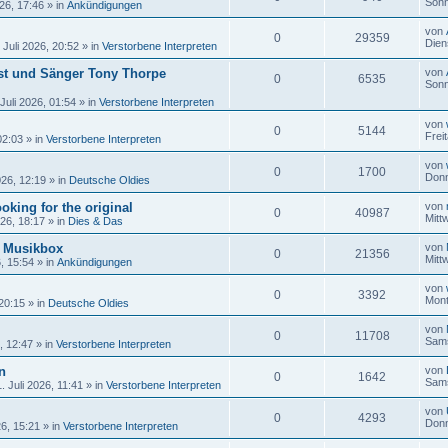
Sonn
26, 17:46
» in
Ankündigungen
von
0
29359
Dien
 Juli 2026, 20:52
» in
Verstorbene Interpreten
ist und Sänger Tony Thorpe
von
0
6535
Sonn
Juli 2026, 01:54
» in
Verstorbene Interpreten
von
0
5144
Frei
02:03
» in
Verstorbene Interpreten
von
0
1700
Donn
026, 12:19
» in
Deutsche Oldies
oking for the original
von
0
40987
Mitt
026, 18:17
» in
Dies & Das
r Musikbox
von
0
21356
Mitt
6, 15:54
» in
Ankündigungen
von
0
3392
Mont
 20:15
» in
Deutsche Oldies
von
0
11708
Sams
, 12:47
» in
Verstorbene Interpreten
n
von
0
1642
Sams
 Juli 2026, 11:41
» in
Verstorbene Interpreten
von
0
4293
Donn
26, 15:21
» in
Verstorbene Interpreten