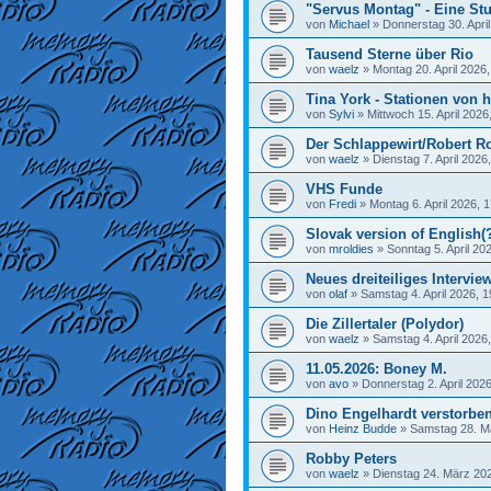
"Servus Montag" - Eine Stu
von
Michael
»
Donnerstag 30. April
Tausend Sterne über Rio
von
waelz
»
Montag 20. April 2026,
Tina York - Stationen von h
von
Sylvi
»
Mittwoch 15. April 2026
Der Schlappewirt/Robert R
von
waelz
»
Dienstag 7. April 2026
VHS Funde
von
Fredi
»
Montag 6. April 2026, 
Slovak version of English(
von
mroldies
»
Sonntag 5. April 20
Neues dreiteiliges Interview
von
olaf
»
Samstag 4. April 2026, 1
Die Zillertaler (Polydor)
von
waelz
»
Samstag 4. April 2026
11.05.2026: Boney M.
von
avo
»
Donnerstag 2. April 2026
Dino Engelhardt verstorbe
von
Heinz Budde
»
Samstag 28. M
Robby Peters
von
waelz
»
Dienstag 24. März 202