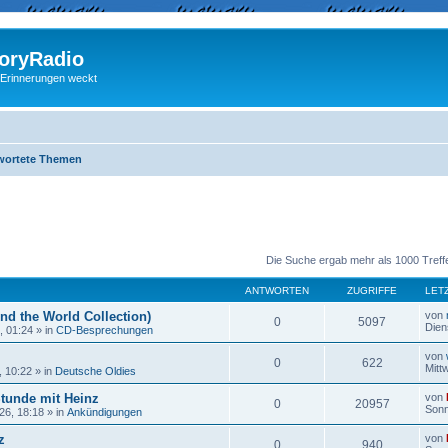
ryRadio
 Erinnerungen weckt
wortete Themen
eiterte Suche
Die Suche ergab mehr als 1000 Treff
ANTWORTEN
ZUGRIFFE
LET
nd the World Collection)
von
0
5097
Dien
, 01:24
» in
CD-Besprechungen
von
0
622
Mitt
, 10:22
» in
Deutsche Oldies
Stunde mit Heinz
von
0
20957
Sonn
26, 18:18
» in
Ankündigungen
z
von
0
940