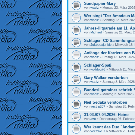
Sandpapier-Mary
von
waelz
»
Montag 23. März 2026
Wer singt "Der Amadeus M
von
waelz
»
Sonntag 22. März 202
Jahres-Hitparade am 11. Ap
von
Michael
»
Samstag 21. März 2
Schlager- CD Sammlungsa
von
Jukeboxjunkie
»
Mittwoch 18.
Anfänge der Karriere von Ba
von
waelz
»
Freitag 13. März 2026
Schlager-Spaß
von
wolfdog76
»
Mittwoch 11. März
Gary Walker verstorben
von
waelz
»
Sonntag 8. März 2026
Bundesligatrainer schrieb 
von
waelz
»
Montag 2. März 2026,
Neil Sedaka verstorben
von
vectra207
»
Samstag 28. Febr
31.03./07.04.2026: Heino
von
avo
»
Donnerstag 26. Februar
Wer kennt das Duo "Andan
von
vectra207
»
Mittwoch 25. Febr