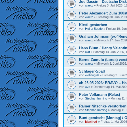
Joe Dassin - Deutsche Disk
von
waelz
»
Freitag 3. Juli 2026, 1
Peter Alexander: Zum 100st
von
waelz
»
Dienstag 30. Juni 202
Kirsti gestorben
von
Heinz Budde
»
Freitag 19. Jun
Graham Johnson (ex-"Rene
von
waelz
»
Mittwoch 17. Juni 202
Hans Blum / Henry Valenti
von
olaf
»
Sonntag 14. Juni 2026, 
Bernd Zamulo (Lords) vers
von
waelz
»
Mittwoch 3. Juni 2026
Schlager-Spaß
von
wolfdog76
»
Dienstag 2. Juni 
ab 23.05.2026: BRAVO – He
von
avo
»
Donnerstag 14. Mai 202
Peter Volkmann (Relax)
von
Stephan.Imming
»
Montag 11. 
Rainer Nitschke verstorben
von
Stephan.Imming
»
Montag 11. 
Bunt gemischt (Montag) / O
von
Manfred
»
Freitag 1. Mai 2026