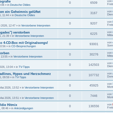
ografie
von
0
6509
Frei
8:06
» in
Deutsche Oldies
en ein Geheimnis gelüftet
von
0
3167
Dien
6, 11:44
» in
Deutsche Oldies
von
0
9207
Frei
i 2026, 12:47
» in
Verstorbene Interpreten
gades") verstorben
von
0
6225
Mitt
6, 21:39
» in
Verstorbene Interpreten
no 4-CD-Box mit Originalsongs!
von
0
93001
Sonn
10:56
» in
CD-Besprechungen
torben
von
0
30276
Mitt
, 13:55
» in
Verstorbene Interpreten
von
0
142503
Dien
2026, 13:04
» in
TV-Tipps
adlines, Hypes und Herzschmerz
von
0
107732
Donn
6, 09:59
» in
TV-Tipps
von
0
45925
Mont
Mai 2026, 13:52
» in
Verstorbene Interpreten
von
0
7446
Mont
Mai 2026, 13:51
» in
Verstorbene Interpreten
ldie Hitmix
von
0
136556
Frei
, 08:46
» in
Ankündigungen