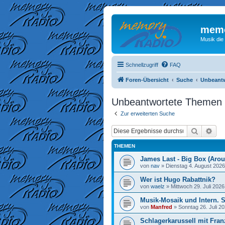
memo
Musik die
Schnellzugriff
FAQ
Foren-Übersicht
Suche
Unbeant
Unbeantwortete Themen
Zur erweiterten Suche
Suche
Erw
THEMEN
James Last - Big Box (Arou
von
nav
»
Dienstag 4. August 2026
Wer ist Hugo Rabattnik?
von
waelz
»
Mittwoch 29. Juli 2026
Musik-Mosaik und Intern. 
von
Manfred
»
Sonntag 26. Juli 20
Schlagerkarussell mit Fran