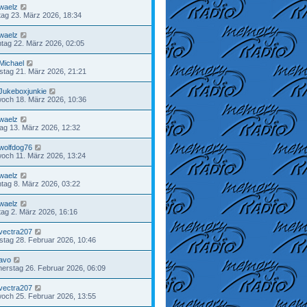
waelz
ag 23. März 2026, 18:34
waelz
tag 22. März 2026, 02:05
Michael
tag 21. März 2026, 21:21
Jukeboxjunkie
woch 18. März 2026, 10:36
waelz
tag 13. März 2026, 12:32
wolfdog76
woch 11. März 2026, 13:24
waelz
tag 8. März 2026, 03:22
waelz
ag 2. März 2026, 16:16
vectra207
tag 28. Februar 2026, 10:46
avo
erstag 26. Februar 2026, 06:09
vectra207
woch 25. Februar 2026, 13:55