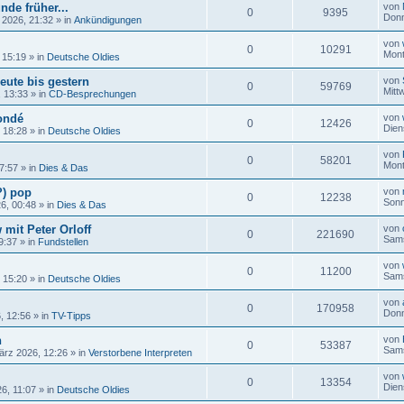
nde früher...
von
0
9395
Donn
 2026, 21:32
» in
Ankündigungen
von
0
10291
Mont
 15:19
» in
Deutsche Oldies
eute bis gestern
von
0
59769
Mitt
, 13:33
» in
CD-Besprechungen
ondé
von
0
12426
Dien
, 18:28
» in
Deutsche Oldies
von
0
58201
Mont
17:57
» in
Dies & Das
?) pop
von
0
12238
Sonn
26, 00:48
» in
Dies & Das
 mit Peter Orloff
von
0
221690
Sams
9:37
» in
Fundstellen
von
0
11200
Sams
, 15:20
» in
Deutsche Oldies
von
0
170958
Donn
, 12:56
» in
TV-Tipps
n
von
0
53387
Sams
ärz 2026, 12:26
» in
Verstorbene Interpreten
von
0
13354
Dien
6, 11:07
» in
Deutsche Oldies