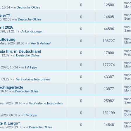
von
0
12500
Mont
, 18:34
» in
Deutsche Oldies
eier"?
von
0
14605
Sonn
6, 02:05
» in
Deutsche Oldies
ril 2026
von
0
44596
Sams
026, 21:21
» in
Ankündigungen
uflösung
von
0
186727
Mitt
 März 2026, 10:36
» in
An- & Verkauf
ta Illic in Deutschland
von
0
17800
Frei
, 12:32
» in
Deutsche Oldies
von
0
177274
Mitt
 2026, 13:24
» in
TV-Tipps
von
0
43387
Sonn
, 03:22
» in
Verstorbene Interpreten
Schlagertexte
von
0
13877
Mont
 16:16
» in
Deutsche Oldies
von
0
25982
Sams
uar 2026, 10:46
» in
Verstorbene Interpreten
von
0
181199
Donn
 2026, 06:09
» in
TV-Tipps
te & Largo"
von
0
14648
Mitt
uar 2026, 13:55
» in
Deutsche Oldies