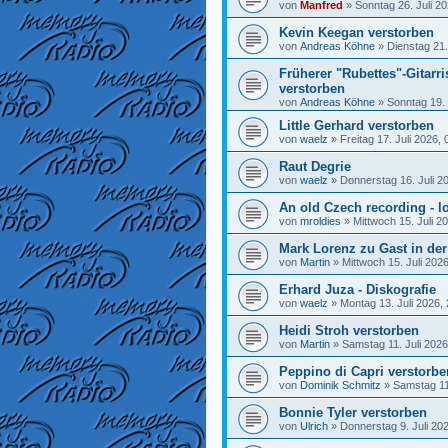
von
Manfred
»
Sonntag 26. Juli 20
Kevin Keegan verstorben
von
Andreas Köhne
»
Dienstag 21.
Früherer "Rubettes"-Gitarr
verstorben
von
Andreas Köhne
»
Sonntag 19. 
Little Gerhard verstorben
von
waelz
»
Freitag 17. Juli 2026, 
Raut Degrie
von
waelz
»
Donnerstag 16. Juli 2
An old Czech recording - lo
von
mroldies
»
Mittwoch 15. Juli 2
Mark Lorenz zu Gast in de
von
Martin
»
Mittwoch 15. Juli 202
Erhard Juza - Diskografie
von
waelz
»
Montag 13. Juli 2026,
Heidi Stroh verstorben
von
Martin
»
Samstag 11. Juli 2026
Peppino di Capri verstorbe
von
Dominik Schmitz
»
Samstag 11.
Bonnie Tyler verstorben
von
Ulrich
»
Donnerstag 9. Juli 20