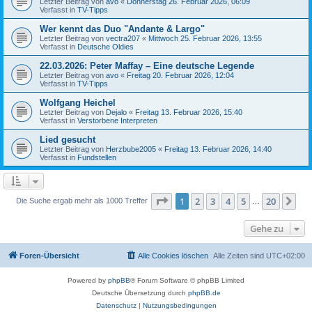
Letzter Beitrag von
avo
«
Donnerstag 26. Februar 2026, 06:09
Verfasst in
TV-Tipps
Wer kennt das Duo "Andante & Largo"
Letzter Beitrag von
vectra207
«
Mittwoch 25. Februar 2026, 13:55
Verfasst in
Deutsche Oldies
22.03.2026: Peter Maffay – Eine deutsche Legende
Letzter Beitrag von
avo
«
Freitag 20. Februar 2026, 12:04
Verfasst in
TV-Tipps
Wolfgang Heichel
Letzter Beitrag von
Dejalo
«
Freitag 13. Februar 2026, 15:40
Verfasst in
Verstorbene Interpreten
Lied gesucht
Letzter Beitrag von
Herzbube2005
«
Freitag 13. Februar 2026, 14:40
Verfasst in
Fundstellen
Seite
1
von
20
1
2
3
4
5
20
Nä
Die Suche ergab mehr als 1000 Treffer
…
Gehe zu
Foren-Übersicht
Alle Cookies löschen
Alle Zeiten sind
UTC+02:00
Powered by
phpBB
® Forum Software © phpBB Limited
Deutsche Übersetzung durch
phpBB.de
Datenschutz
|
Nutzungsbedingungen