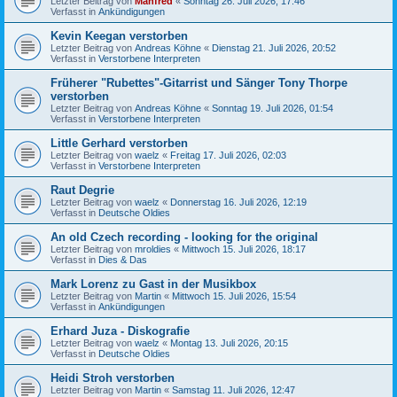
Letzter Beitrag von
Manfred
«
Sonntag 26. Juli 2026, 17:46
Verfasst in
Ankündigungen
Kevin Keegan verstorben
Letzter Beitrag von
Andreas Köhne
«
Dienstag 21. Juli 2026, 20:52
Verfasst in
Verstorbene Interpreten
Früherer "Rubettes"-Gitarrist und Sänger Tony Thorpe
verstorben
Letzter Beitrag von
Andreas Köhne
«
Sonntag 19. Juli 2026, 01:54
Verfasst in
Verstorbene Interpreten
Little Gerhard verstorben
Letzter Beitrag von
waelz
«
Freitag 17. Juli 2026, 02:03
Verfasst in
Verstorbene Interpreten
Raut Degrie
Letzter Beitrag von
waelz
«
Donnerstag 16. Juli 2026, 12:19
Verfasst in
Deutsche Oldies
An old Czech recording - looking for the original
Letzter Beitrag von
mroldies
«
Mittwoch 15. Juli 2026, 18:17
Verfasst in
Dies & Das
Mark Lorenz zu Gast in der Musikbox
Letzter Beitrag von
Martin
«
Mittwoch 15. Juli 2026, 15:54
Verfasst in
Ankündigungen
Erhard Juza - Diskografie
Letzter Beitrag von
waelz
«
Montag 13. Juli 2026, 20:15
Verfasst in
Deutsche Oldies
Heidi Stroh verstorben
Letzter Beitrag von
Martin
«
Samstag 11. Juli 2026, 12:47