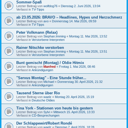
Sommer-Spaß
Letzter Beitrag von
wolfdog76
«
Dienstag 2. Juni 2026, 13:04
Verfasst in
TV-Tipps
ab 23.05.2026: BRAVO – Headlines, Hypes und Herzschmerz
Letzter Beitrag von
avo
«
Donnerstag 14. Mai 2026, 09:59
Verfasst in
TV-Tipps
Peter Volkmann (Relax)
Letzter Beitrag von
Stephan.Imming
«
Montag 11. Mai 2026, 13:52
Verfasst in
Verstorbene Interpreten
Rainer Nitschke verstorben
Letzter Beitrag von
Stephan.Imming
«
Montag 11. Mai 2026, 13:51
Verfasst in
Verstorbene Interpreten
Bunt gemischt (Montag) / Oldie Hitmix
Letzter Beitrag von
Manfred
«
Freitag 1. Mai 2026, 08:46
Verfasst in
Ankündigungen
"Servus Montag" - Eine Stunde früher...
Letzter Beitrag von
Michael
«
Donnerstag 30. April 2026, 21:32
Verfasst in
Ankündigungen
Tausend Sterne über Rio
Letzter Beitrag von
waelz
«
Montag 20. April 2026, 15:19
Verfasst in
Deutsche Oldies
Tina York - Stationen von heute bis gestern
Letzter Beitrag von
Sylvi
«
Mittwoch 15. April 2026, 13:33
Verfasst in
CD-Besprechungen
Der Schlappewirt/Robert Rondé
Letzter Beitrag von
waelz
«
Dienstag 7. April 2026, 18:28