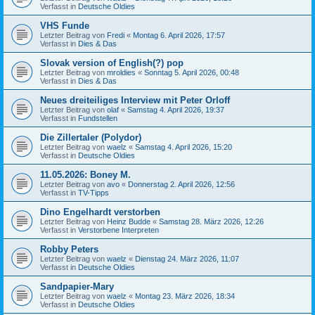
Verfasst in
Deutsche Oldies
VHS Funde
Letzter Beitrag von
Fredi
«
Montag 6. April 2026, 17:57
Verfasst in
Dies & Das
Slovak version of English(?) pop
Letzter Beitrag von
mroldies
«
Sonntag 5. April 2026, 00:48
Verfasst in
Dies & Das
Neues dreiteiliges Interview mit Peter Orloff
Letzter Beitrag von
olaf
«
Samstag 4. April 2026, 19:37
Verfasst in
Fundstellen
Die Zillertaler (Polydor)
Letzter Beitrag von
waelz
«
Samstag 4. April 2026, 15:20
Verfasst in
Deutsche Oldies
11.05.2026: Boney M.
Letzter Beitrag von
avo
«
Donnerstag 2. April 2026, 12:56
Verfasst in
TV-Tipps
Dino Engelhardt verstorben
Letzter Beitrag von
Heinz Budde
«
Samstag 28. März 2026, 12:26
Verfasst in
Verstorbene Interpreten
Robby Peters
Letzter Beitrag von
waelz
«
Dienstag 24. März 2026, 11:07
Verfasst in
Deutsche Oldies
Sandpapier-Mary
Letzter Beitrag von
waelz
«
Montag 23. März 2026, 18:34
Verfasst in
Deutsche Oldies