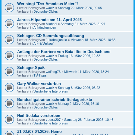
Wer singt "Der Amadeus Meier"?
Letzter Beitrag von
waelz
«
Sonntag 22. März 2026, 02:05
Verfasst in
Deutsche Oldies
Jahres-Hitparade am 11. April 2026
Letzter Beitrag von
Michael
«
Samstag 21. März 2026, 21:21
Verfasst in
Ankündigungen
Schlager- CD Sammlungsauflösung
Letzter Beitrag von
Jukeboxjunkie
«
Mittwoch 18. März 2026, 10:36
Verfasst in
An- & Verkauf
Anfänge der Karriere von Bata Illic in Deutschland
Letzter Beitrag von
waelz
«
Freitag 13. März 2026, 12:32
Verfasst in
Deutsche Oldies
Schlager-Spaß
Letzter Beitrag von
wolfdog76
«
Mittwoch 11. März 2026, 13:24
Verfasst in
TV-Tipps
Gary Walker verstorben
Letzter Beitrag von
waelz
«
Sonntag 8. März 2026, 03:22
Verfasst in
Verstorbene Interpreten
Bundesligatrainer schrieb Schlagertexte
Letzter Beitrag von
waelz
«
Montag 2. März 2026, 16:16
Verfasst in
Deutsche Oldies
Neil Sedaka verstorben
Letzter Beitrag von
vectra207
«
Samstag 28. Februar 2026, 10:46
Verfasst in
Verstorbene Interpreten
31.03./07.04.2026: Heino