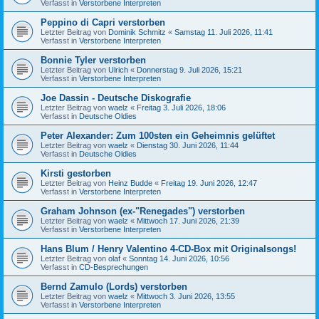
Verfasst in
Verstorbene Interpreten
Peppino di Capri verstorben
Letzter Beitrag von
Dominik Schmitz
«
Samstag 11. Juli 2026, 11:41
Verfasst in
Verstorbene Interpreten
Bonnie Tyler verstorben
Letzter Beitrag von
Ulrich
«
Donnerstag 9. Juli 2026, 15:21
Verfasst in
Verstorbene Interpreten
Joe Dassin - Deutsche Diskografie
Letzter Beitrag von
waelz
«
Freitag 3. Juli 2026, 18:06
Verfasst in
Deutsche Oldies
Peter Alexander: Zum 100sten ein Geheimnis gelüftet
Letzter Beitrag von
waelz
«
Dienstag 30. Juni 2026, 11:44
Verfasst in
Deutsche Oldies
Kirsti gestorben
Letzter Beitrag von
Heinz Budde
«
Freitag 19. Juni 2026, 12:47
Verfasst in
Verstorbene Interpreten
Graham Johnson (ex-"Renegades") verstorben
Letzter Beitrag von
waelz
«
Mittwoch 17. Juni 2026, 21:39
Verfasst in
Verstorbene Interpreten
Hans Blum / Henry Valentino 4-CD-Box mit Originalsongs!
Letzter Beitrag von
olaf
«
Sonntag 14. Juni 2026, 10:56
Verfasst in
CD-Besprechungen
Bernd Zamulo (Lords) verstorben
Letzter Beitrag von
waelz
«
Mittwoch 3. Juni 2026, 13:55
Verfasst in
Verstorbene Interpreten