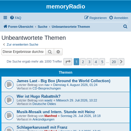
memoryRadio
FAQ
Registrieren
Anmelden
S
Foren-Übersicht
Suche
Unbeantwortete Themen
u
Unbeantwortete Themen
c
Zur erweiterten Suche
h
Suche
Erweiterte Suche
e
Seite
1
von
20
1
2
3
4
5
20
Nä
Die Suche ergab mehr als 1000 Treffer
…
Themen
James Last - Big Box (Around the World Collection)
Letzter Beitrag von
nav
«
Dienstag 4. August 2026, 01:24
Verfasst in
CD-Besprechungen
Wer ist Hugo Rabattnik?
Letzter Beitrag von
waelz
«
Mittwoch 29. Juli 2026, 10:22
Verfasst in
Deutsche Oldies
Musik-Mosaik und Intern. Stunde mit Heinz
Letzter Beitrag von
Manfred
«
Sonntag 26. Juli 2026, 18:18
Verfasst in
Ankündigungen
Schlagerkarussell mit Franz