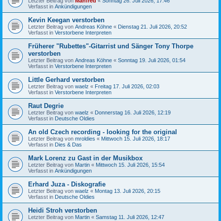
Letzter Beitrag von
Manfred
«
Sonntag 26. Juli 2026, 17:46
Verfasst in
Ankündigungen
Kevin Keegan verstorben
Letzter Beitrag von
Andreas Köhne
«
Dienstag 21. Juli 2026, 20:52
Verfasst in
Verstorbene Interpreten
Früherer "Rubettes"-Gitarrist und Sänger Tony Thorpe
verstorben
Letzter Beitrag von
Andreas Köhne
«
Sonntag 19. Juli 2026, 01:54
Verfasst in
Verstorbene Interpreten
Little Gerhard verstorben
Letzter Beitrag von
waelz
«
Freitag 17. Juli 2026, 02:03
Verfasst in
Verstorbene Interpreten
Raut Degrie
Letzter Beitrag von
waelz
«
Donnerstag 16. Juli 2026, 12:19
Verfasst in
Deutsche Oldies
An old Czech recording - looking for the original
Letzter Beitrag von
mroldies
«
Mittwoch 15. Juli 2026, 18:17
Verfasst in
Dies & Das
Mark Lorenz zu Gast in der Musikbox
Letzter Beitrag von
Martin
«
Mittwoch 15. Juli 2026, 15:54
Verfasst in
Ankündigungen
Erhard Juza - Diskografie
Letzter Beitrag von
waelz
«
Montag 13. Juli 2026, 20:15
Verfasst in
Deutsche Oldies
Heidi Stroh verstorben
Letzter Beitrag von
Martin
«
Samstag 11. Juli 2026, 12:47