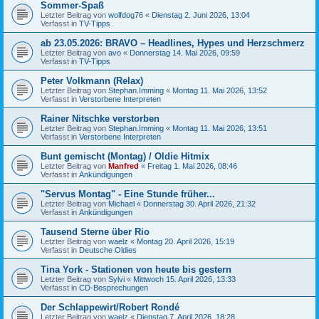
Sommer-Spaß
Letzter Beitrag von
wolfdog76
«
Dienstag 2. Juni 2026, 13:04
Verfasst in
TV-Tipps
ab 23.05.2026: BRAVO – Headlines, Hypes und Herzschmerz
Letzter Beitrag von
avo
«
Donnerstag 14. Mai 2026, 09:59
Verfasst in
TV-Tipps
Peter Volkmann (Relax)
Letzter Beitrag von
Stephan.Imming
«
Montag 11. Mai 2026, 13:52
Verfasst in
Verstorbene Interpreten
Rainer Nitschke verstorben
Letzter Beitrag von
Stephan.Imming
«
Montag 11. Mai 2026, 13:51
Verfasst in
Verstorbene Interpreten
Bunt gemischt (Montag) / Oldie Hitmix
Letzter Beitrag von
Manfred
«
Freitag 1. Mai 2026, 08:46
Verfasst in
Ankündigungen
"Servus Montag" - Eine Stunde früher...
Letzter Beitrag von
Michael
«
Donnerstag 30. April 2026, 21:32
Verfasst in
Ankündigungen
Tausend Sterne über Rio
Letzter Beitrag von
waelz
«
Montag 20. April 2026, 15:19
Verfasst in
Deutsche Oldies
Tina York - Stationen von heute bis gestern
Letzter Beitrag von
Sylvi
«
Mittwoch 15. April 2026, 13:33
Verfasst in
CD-Besprechungen
Der Schlappewirt/Robert Rondé
Letzter Beitrag von
waelz
«
Dienstag 7. April 2026, 18:28