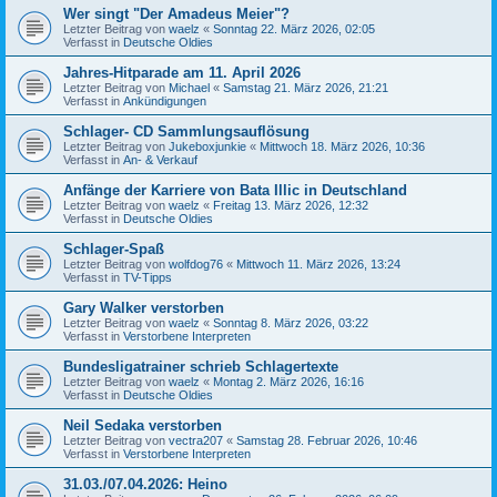
Wer singt "Der Amadeus Meier"?
Letzter Beitrag von
waelz
«
Sonntag 22. März 2026, 02:05
Verfasst in
Deutsche Oldies
Jahres-Hitparade am 11. April 2026
Letzter Beitrag von
Michael
«
Samstag 21. März 2026, 21:21
Verfasst in
Ankündigungen
Schlager- CD Sammlungsauflösung
Letzter Beitrag von
Jukeboxjunkie
«
Mittwoch 18. März 2026, 10:36
Verfasst in
An- & Verkauf
Anfänge der Karriere von Bata Illic in Deutschland
Letzter Beitrag von
waelz
«
Freitag 13. März 2026, 12:32
Verfasst in
Deutsche Oldies
Schlager-Spaß
Letzter Beitrag von
wolfdog76
«
Mittwoch 11. März 2026, 13:24
Verfasst in
TV-Tipps
Gary Walker verstorben
Letzter Beitrag von
waelz
«
Sonntag 8. März 2026, 03:22
Verfasst in
Verstorbene Interpreten
Bundesligatrainer schrieb Schlagertexte
Letzter Beitrag von
waelz
«
Montag 2. März 2026, 16:16
Verfasst in
Deutsche Oldies
Neil Sedaka verstorben
Letzter Beitrag von
vectra207
«
Samstag 28. Februar 2026, 10:46
Verfasst in
Verstorbene Interpreten
31.03./07.04.2026: Heino