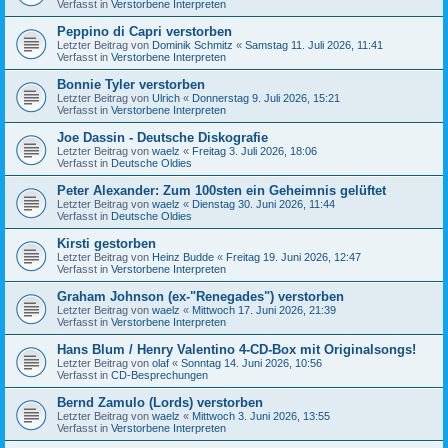
Verfasst in
Verstorbene Interpreten
Peppino di Capri verstorben
Letzter Beitrag von
Dominik Schmitz
«
Samstag 11. Juli 2026, 11:41
Verfasst in
Verstorbene Interpreten
Bonnie Tyler verstorben
Letzter Beitrag von
Ulrich
«
Donnerstag 9. Juli 2026, 15:21
Verfasst in
Verstorbene Interpreten
Joe Dassin - Deutsche Diskografie
Letzter Beitrag von
waelz
«
Freitag 3. Juli 2026, 18:06
Verfasst in
Deutsche Oldies
Peter Alexander: Zum 100sten ein Geheimnis gelüftet
Letzter Beitrag von
waelz
«
Dienstag 30. Juni 2026, 11:44
Verfasst in
Deutsche Oldies
Kirsti gestorben
Letzter Beitrag von
Heinz Budde
«
Freitag 19. Juni 2026, 12:47
Verfasst in
Verstorbene Interpreten
Graham Johnson (ex-"Renegades") verstorben
Letzter Beitrag von
waelz
«
Mittwoch 17. Juni 2026, 21:39
Verfasst in
Verstorbene Interpreten
Hans Blum / Henry Valentino 4-CD-Box mit Originalsongs!
Letzter Beitrag von
olaf
«
Sonntag 14. Juni 2026, 10:56
Verfasst in
CD-Besprechungen
Bernd Zamulo (Lords) verstorben
Letzter Beitrag von
waelz
«
Mittwoch 3. Juni 2026, 13:55
Verfasst in
Verstorbene Interpreten