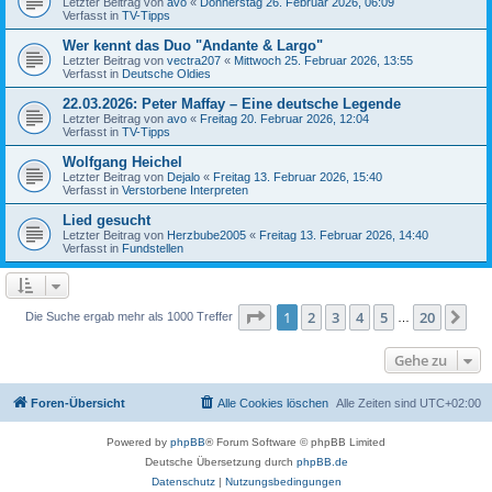
Letzter Beitrag von
avo
«
Donnerstag 26. Februar 2026, 06:09
Verfasst in
TV-Tipps
Wer kennt das Duo "Andante & Largo"
Letzter Beitrag von
vectra207
«
Mittwoch 25. Februar 2026, 13:55
Verfasst in
Deutsche Oldies
22.03.2026: Peter Maffay – Eine deutsche Legende
Letzter Beitrag von
avo
«
Freitag 20. Februar 2026, 12:04
Verfasst in
TV-Tipps
Wolfgang Heichel
Letzter Beitrag von
Dejalo
«
Freitag 13. Februar 2026, 15:40
Verfasst in
Verstorbene Interpreten
Lied gesucht
Letzter Beitrag von
Herzbube2005
«
Freitag 13. Februar 2026, 14:40
Verfasst in
Fundstellen
Seite
1
von
20
1
2
3
4
5
20
Nä
Die Suche ergab mehr als 1000 Treffer
…
Gehe zu
Foren-Übersicht
Alle Cookies löschen
Alle Zeiten sind
UTC+02:00
Powered by
phpBB
® Forum Software © phpBB Limited
Deutsche Übersetzung durch
phpBB.de
Datenschutz
|
Nutzungsbedingungen