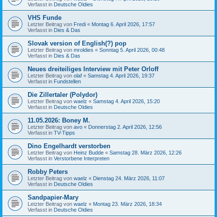
Verfasst in
Deutsche Oldies
VHS Funde
Letzter Beitrag von
Fredi
«
Montag 6. April 2026, 17:57
Verfasst in
Dies & Das
Slovak version of English(?) pop
Letzter Beitrag von
mroldies
«
Sonntag 5. April 2026, 00:48
Verfasst in
Dies & Das
Neues dreiteiliges Interview mit Peter Orloff
Letzter Beitrag von
olaf
«
Samstag 4. April 2026, 19:37
Verfasst in
Fundstellen
Die Zillertaler (Polydor)
Letzter Beitrag von
waelz
«
Samstag 4. April 2026, 15:20
Verfasst in
Deutsche Oldies
11.05.2026: Boney M.
Letzter Beitrag von
avo
«
Donnerstag 2. April 2026, 12:56
Verfasst in
TV-Tipps
Dino Engelhardt verstorben
Letzter Beitrag von
Heinz Budde
«
Samstag 28. März 2026, 12:26
Verfasst in
Verstorbene Interpreten
Robby Peters
Letzter Beitrag von
waelz
«
Dienstag 24. März 2026, 11:07
Verfasst in
Deutsche Oldies
Sandpapier-Mary
Letzter Beitrag von
waelz
«
Montag 23. März 2026, 18:34
Verfasst in
Deutsche Oldies