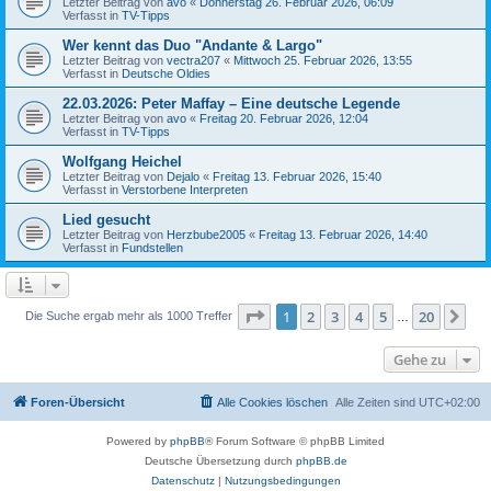
Letzter Beitrag von
avo
«
Donnerstag 26. Februar 2026, 06:09
Verfasst in
TV-Tipps
Wer kennt das Duo "Andante & Largo"
Letzter Beitrag von
vectra207
«
Mittwoch 25. Februar 2026, 13:55
Verfasst in
Deutsche Oldies
22.03.2026: Peter Maffay – Eine deutsche Legende
Letzter Beitrag von
avo
«
Freitag 20. Februar 2026, 12:04
Verfasst in
TV-Tipps
Wolfgang Heichel
Letzter Beitrag von
Dejalo
«
Freitag 13. Februar 2026, 15:40
Verfasst in
Verstorbene Interpreten
Lied gesucht
Letzter Beitrag von
Herzbube2005
«
Freitag 13. Februar 2026, 14:40
Verfasst in
Fundstellen
Seite
1
von
20
1
2
3
4
5
20
Nä
Die Suche ergab mehr als 1000 Treffer
…
Gehe zu
Foren-Übersicht
Alle Cookies löschen
Alle Zeiten sind
UTC+02:00
Powered by
phpBB
® Forum Software © phpBB Limited
Deutsche Übersetzung durch
phpBB.de
Datenschutz
|
Nutzungsbedingungen