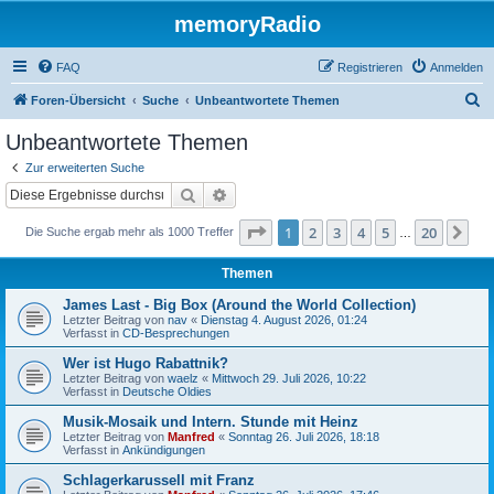
memoryRadio
FAQ
Registrieren
Anmelden
S
Foren-Übersicht
Suche
Unbeantwortete Themen
u
Unbeantwortete Themen
c
Zur erweiterten Suche
h
Suche
Erweiterte Suche
e
Seite
1
von
20
1
2
3
4
5
20
Nä
Die Suche ergab mehr als 1000 Treffer
…
Themen
James Last - Big Box (Around the World Collection)
Letzter Beitrag von
nav
«
Dienstag 4. August 2026, 01:24
Verfasst in
CD-Besprechungen
Wer ist Hugo Rabattnik?
Letzter Beitrag von
waelz
«
Mittwoch 29. Juli 2026, 10:22
Verfasst in
Deutsche Oldies
Musik-Mosaik und Intern. Stunde mit Heinz
Letzter Beitrag von
Manfred
«
Sonntag 26. Juli 2026, 18:18
Verfasst in
Ankündigungen
Schlagerkarussell mit Franz