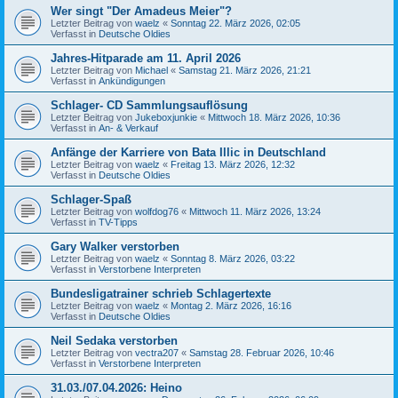
Wer singt "Der Amadeus Meier"?
Letzter Beitrag von
waelz
«
Sonntag 22. März 2026, 02:05
Verfasst in
Deutsche Oldies
Jahres-Hitparade am 11. April 2026
Letzter Beitrag von
Michael
«
Samstag 21. März 2026, 21:21
Verfasst in
Ankündigungen
Schlager- CD Sammlungsauflösung
Letzter Beitrag von
Jukeboxjunkie
«
Mittwoch 18. März 2026, 10:36
Verfasst in
An- & Verkauf
Anfänge der Karriere von Bata Illic in Deutschland
Letzter Beitrag von
waelz
«
Freitag 13. März 2026, 12:32
Verfasst in
Deutsche Oldies
Schlager-Spaß
Letzter Beitrag von
wolfdog76
«
Mittwoch 11. März 2026, 13:24
Verfasst in
TV-Tipps
Gary Walker verstorben
Letzter Beitrag von
waelz
«
Sonntag 8. März 2026, 03:22
Verfasst in
Verstorbene Interpreten
Bundesligatrainer schrieb Schlagertexte
Letzter Beitrag von
waelz
«
Montag 2. März 2026, 16:16
Verfasst in
Deutsche Oldies
Neil Sedaka verstorben
Letzter Beitrag von
vectra207
«
Samstag 28. Februar 2026, 10:46
Verfasst in
Verstorbene Interpreten
31.03./07.04.2026: Heino