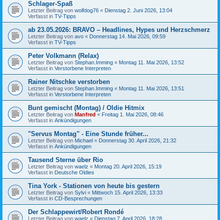
Schlager-Spaß
Letzter Beitrag von
wolfdog76
«
Dienstag 2. Juni 2026, 13:04
Verfasst in
TV-Tipps
ab 23.05.2026: BRAVO – Headlines, Hypes und Herzschmerz
Letzter Beitrag von
avo
«
Donnerstag 14. Mai 2026, 09:59
Verfasst in
TV-Tipps
Peter Volkmann (Relax)
Letzter Beitrag von
Stephan.Imming
«
Montag 11. Mai 2026, 13:52
Verfasst in
Verstorbene Interpreten
Rainer Nitschke verstorben
Letzter Beitrag von
Stephan.Imming
«
Montag 11. Mai 2026, 13:51
Verfasst in
Verstorbene Interpreten
Bunt gemischt (Montag) / Oldie Hitmix
Letzter Beitrag von
Manfred
«
Freitag 1. Mai 2026, 08:46
Verfasst in
Ankündigungen
"Servus Montag" - Eine Stunde früher...
Letzter Beitrag von
Michael
«
Donnerstag 30. April 2026, 21:32
Verfasst in
Ankündigungen
Tausend Sterne über Rio
Letzter Beitrag von
waelz
«
Montag 20. April 2026, 15:19
Verfasst in
Deutsche Oldies
Tina York - Stationen von heute bis gestern
Letzter Beitrag von
Sylvi
«
Mittwoch 15. April 2026, 13:33
Verfasst in
CD-Besprechungen
Der Schlappewirt/Robert Rondé
Letzter Beitrag von
waelz
«
Dienstag 7. April 2026, 18:28