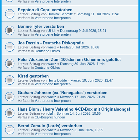
Verfasst in
Verstorbene Interpreten
Peppino di Capri verstorben
Letzter Beitrag von
Dominik Schmitz
«
Samstag 11. Juli 2026, 11:41
Verfasst in
Verstorbene Interpreten
Bonnie Tyler verstorben
Letzter Beitrag von
Ulrich
«
Donnerstag 9. Juli 2026, 15:21
Verfasst in
Verstorbene Interpreten
Joe Dassin - Deutsche Diskografie
Letzter Beitrag von
waelz
«
Freitag 3. Juli 2026, 18:06
Verfasst in
Deutsche Oldies
Peter Alexander: Zum 100sten ein Geheimnis gelüftet
Letzter Beitrag von
waelz
«
Dienstag 30. Juni 2026, 11:44
Verfasst in
Deutsche Oldies
Kirsti gestorben
Letzter Beitrag von
Heinz Budde
«
Freitag 19. Juni 2026, 12:47
Verfasst in
Verstorbene Interpreten
Graham Johnson (ex-"Renegades") verstorben
Letzter Beitrag von
waelz
«
Mittwoch 17. Juni 2026, 21:39
Verfasst in
Verstorbene Interpreten
Hans Blum / Henry Valentino 4-CD-Box mit Originalsongs!
Letzter Beitrag von
olaf
«
Sonntag 14. Juni 2026, 10:56
Verfasst in
CD-Besprechungen
Bernd Zamulo (Lords) verstorben
Letzter Beitrag von
waelz
«
Mittwoch 3. Juni 2026, 13:55
Verfasst in
Verstorbene Interpreten