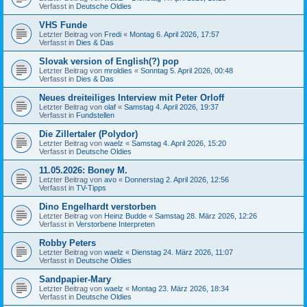
Verfasst in
Deutsche Oldies
VHS Funde
Letzter Beitrag von
Fredi
«
Montag 6. April 2026, 17:57
Verfasst in
Dies & Das
Slovak version of English(?) pop
Letzter Beitrag von
mroldies
«
Sonntag 5. April 2026, 00:48
Verfasst in
Dies & Das
Neues dreiteiliges Interview mit Peter Orloff
Letzter Beitrag von
olaf
«
Samstag 4. April 2026, 19:37
Verfasst in
Fundstellen
Die Zillertaler (Polydor)
Letzter Beitrag von
waelz
«
Samstag 4. April 2026, 15:20
Verfasst in
Deutsche Oldies
11.05.2026: Boney M.
Letzter Beitrag von
avo
«
Donnerstag 2. April 2026, 12:56
Verfasst in
TV-Tipps
Dino Engelhardt verstorben
Letzter Beitrag von
Heinz Budde
«
Samstag 28. März 2026, 12:26
Verfasst in
Verstorbene Interpreten
Robby Peters
Letzter Beitrag von
waelz
«
Dienstag 24. März 2026, 11:07
Verfasst in
Deutsche Oldies
Sandpapier-Mary
Letzter Beitrag von
waelz
«
Montag 23. März 2026, 18:34
Verfasst in
Deutsche Oldies