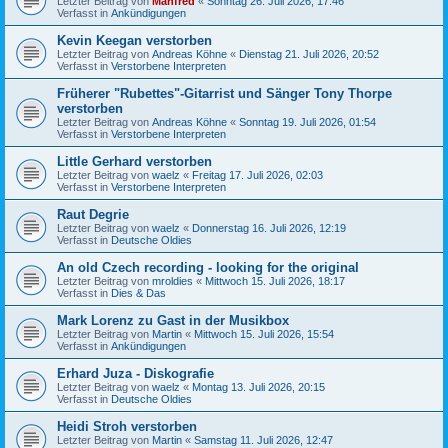
Letzter Beitrag von
Manfred
«
Sonntag 26. Juli 2026, 17:46
Verfasst in
Ankündigungen
Kevin Keegan verstorben
Letzter Beitrag von
Andreas Köhne
«
Dienstag 21. Juli 2026, 20:52
Verfasst in
Verstorbene Interpreten
Früherer "Rubettes"-Gitarrist und Sänger Tony Thorpe
verstorben
Letzter Beitrag von
Andreas Köhne
«
Sonntag 19. Juli 2026, 01:54
Verfasst in
Verstorbene Interpreten
Little Gerhard verstorben
Letzter Beitrag von
waelz
«
Freitag 17. Juli 2026, 02:03
Verfasst in
Verstorbene Interpreten
Raut Degrie
Letzter Beitrag von
waelz
«
Donnerstag 16. Juli 2026, 12:19
Verfasst in
Deutsche Oldies
An old Czech recording - looking for the original
Letzter Beitrag von
mroldies
«
Mittwoch 15. Juli 2026, 18:17
Verfasst in
Dies & Das
Mark Lorenz zu Gast in der Musikbox
Letzter Beitrag von
Martin
«
Mittwoch 15. Juli 2026, 15:54
Verfasst in
Ankündigungen
Erhard Juza - Diskografie
Letzter Beitrag von
waelz
«
Montag 13. Juli 2026, 20:15
Verfasst in
Deutsche Oldies
Heidi Stroh verstorben
Letzter Beitrag von
Martin
«
Samstag 11. Juli 2026, 12:47