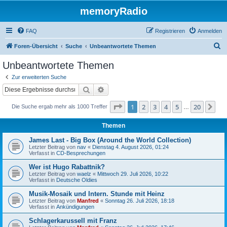
memoryRadio
FAQ
Registrieren
Anmelden
S
Foren-Übersicht
Suche
Unbeantwortete Themen
u
Unbeantwortete Themen
c
Zur erweiterten Suche
h
Suche
Erweiterte Suche
e
Seite
1
von
20
1
2
3
4
5
20
Nä
Die Suche ergab mehr als 1000 Treffer
…
Themen
James Last - Big Box (Around the World Collection)
Letzter Beitrag von
nav
«
Dienstag 4. August 2026, 01:24
Verfasst in
CD-Besprechungen
Wer ist Hugo Rabattnik?
Letzter Beitrag von
waelz
«
Mittwoch 29. Juli 2026, 10:22
Verfasst in
Deutsche Oldies
Musik-Mosaik und Intern. Stunde mit Heinz
Letzter Beitrag von
Manfred
«
Sonntag 26. Juli 2026, 18:18
Verfasst in
Ankündigungen
Schlagerkarussell mit Franz