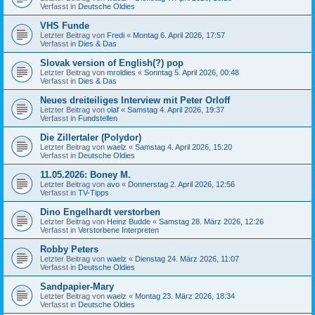
Verfasst in
Deutsche Oldies
VHS Funde
Letzter Beitrag von
Fredi
«
Montag 6. April 2026, 17:57
Verfasst in
Dies & Das
Slovak version of English(?) pop
Letzter Beitrag von
mroldies
«
Sonntag 5. April 2026, 00:48
Verfasst in
Dies & Das
Neues dreiteiliges Interview mit Peter Orloff
Letzter Beitrag von
olaf
«
Samstag 4. April 2026, 19:37
Verfasst in
Fundstellen
Die Zillertaler (Polydor)
Letzter Beitrag von
waelz
«
Samstag 4. April 2026, 15:20
Verfasst in
Deutsche Oldies
11.05.2026: Boney M.
Letzter Beitrag von
avo
«
Donnerstag 2. April 2026, 12:56
Verfasst in
TV-Tipps
Dino Engelhardt verstorben
Letzter Beitrag von
Heinz Budde
«
Samstag 28. März 2026, 12:26
Verfasst in
Verstorbene Interpreten
Robby Peters
Letzter Beitrag von
waelz
«
Dienstag 24. März 2026, 11:07
Verfasst in
Deutsche Oldies
Sandpapier-Mary
Letzter Beitrag von
waelz
«
Montag 23. März 2026, 18:34
Verfasst in
Deutsche Oldies