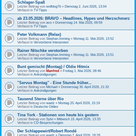
Schlager-Spaß
Letzter Beitrag von
wolfdog76
«
Dienstag 2. Juni 2026, 13:04
Verfasst in
TV-Tipps
ab 23.05.2026: BRAVO – Headlines, Hypes und Herzschmerz
Letzter Beitrag von
avo
«
Donnerstag 14. Mai 2026, 09:59
Verfasst in
TV-Tipps
Peter Volkmann (Relax)
Letzter Beitrag von
Stephan.Imming
«
Montag 11. Mai 2026, 13:52
Verfasst in
Verstorbene Interpreten
Rainer Nitschke verstorben
Letzter Beitrag von
Stephan.Imming
«
Montag 11. Mai 2026, 13:51
Verfasst in
Verstorbene Interpreten
Bunt gemischt (Montag) / Oldie Hitmix
Letzter Beitrag von
Manfred
«
Freitag 1. Mai 2026, 08:46
Verfasst in
Ankündigungen
"Servus Montag" - Eine Stunde früher...
Letzter Beitrag von
Michael
«
Donnerstag 30. April 2026, 21:32
Verfasst in
Ankündigungen
Tausend Sterne über Rio
Letzter Beitrag von
waelz
«
Montag 20. April 2026, 15:19
Verfasst in
Deutsche Oldies
Tina York - Stationen von heute bis gestern
Letzter Beitrag von
Sylvi
«
Mittwoch 15. April 2026, 13:33
Verfasst in
CD-Besprechungen
Der Schlappewirt/Robert Rondé
Letzter Beitrag von
waelz
«
Dienstag 7. April 2026, 18:28