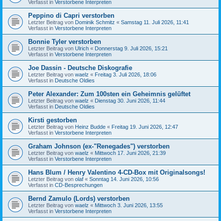
Verfasst in
Verstorbene Interpreten
Peppino di Capri verstorben
Letzter Beitrag von
Dominik Schmitz
«
Samstag 11. Juli 2026, 11:41
Verfasst in
Verstorbene Interpreten
Bonnie Tyler verstorben
Letzter Beitrag von
Ulrich
«
Donnerstag 9. Juli 2026, 15:21
Verfasst in
Verstorbene Interpreten
Joe Dassin - Deutsche Diskografie
Letzter Beitrag von
waelz
«
Freitag 3. Juli 2026, 18:06
Verfasst in
Deutsche Oldies
Peter Alexander: Zum 100sten ein Geheimnis gelüftet
Letzter Beitrag von
waelz
«
Dienstag 30. Juni 2026, 11:44
Verfasst in
Deutsche Oldies
Kirsti gestorben
Letzter Beitrag von
Heinz Budde
«
Freitag 19. Juni 2026, 12:47
Verfasst in
Verstorbene Interpreten
Graham Johnson (ex-"Renegades") verstorben
Letzter Beitrag von
waelz
«
Mittwoch 17. Juni 2026, 21:39
Verfasst in
Verstorbene Interpreten
Hans Blum / Henry Valentino 4-CD-Box mit Originalsongs!
Letzter Beitrag von
olaf
«
Sonntag 14. Juni 2026, 10:56
Verfasst in
CD-Besprechungen
Bernd Zamulo (Lords) verstorben
Letzter Beitrag von
waelz
«
Mittwoch 3. Juni 2026, 13:55
Verfasst in
Verstorbene Interpreten