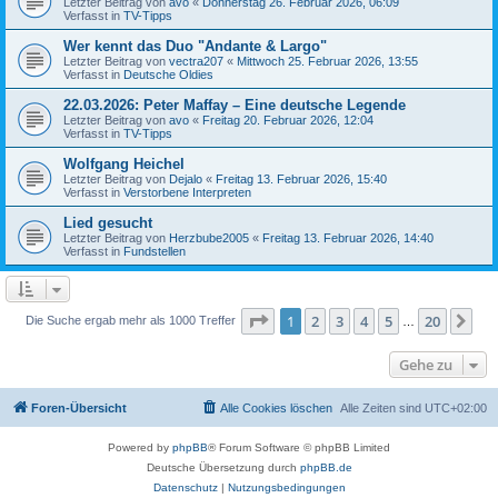
Letzter Beitrag von
avo
«
Donnerstag 26. Februar 2026, 06:09
Verfasst in
TV-Tipps
Wer kennt das Duo "Andante & Largo"
Letzter Beitrag von
vectra207
«
Mittwoch 25. Februar 2026, 13:55
Verfasst in
Deutsche Oldies
22.03.2026: Peter Maffay – Eine deutsche Legende
Letzter Beitrag von
avo
«
Freitag 20. Februar 2026, 12:04
Verfasst in
TV-Tipps
Wolfgang Heichel
Letzter Beitrag von
Dejalo
«
Freitag 13. Februar 2026, 15:40
Verfasst in
Verstorbene Interpreten
Lied gesucht
Letzter Beitrag von
Herzbube2005
«
Freitag 13. Februar 2026, 14:40
Verfasst in
Fundstellen
Seite
1
von
20
1
2
3
4
5
20
Nä
Die Suche ergab mehr als 1000 Treffer
…
Gehe zu
Foren-Übersicht
Alle Cookies löschen
Alle Zeiten sind
UTC+02:00
Powered by
phpBB
® Forum Software © phpBB Limited
Deutsche Übersetzung durch
phpBB.de
Datenschutz
|
Nutzungsbedingungen