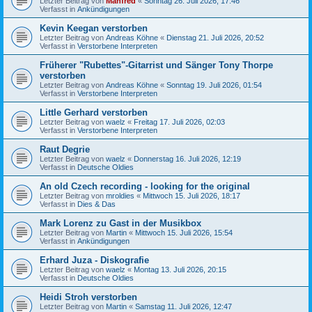
Letzter Beitrag von
Manfred
«
Sonntag 26. Juli 2026, 17:46
Verfasst in
Ankündigungen
Kevin Keegan verstorben
Letzter Beitrag von
Andreas Köhne
«
Dienstag 21. Juli 2026, 20:52
Verfasst in
Verstorbene Interpreten
Früherer "Rubettes"-Gitarrist und Sänger Tony Thorpe
verstorben
Letzter Beitrag von
Andreas Köhne
«
Sonntag 19. Juli 2026, 01:54
Verfasst in
Verstorbene Interpreten
Little Gerhard verstorben
Letzter Beitrag von
waelz
«
Freitag 17. Juli 2026, 02:03
Verfasst in
Verstorbene Interpreten
Raut Degrie
Letzter Beitrag von
waelz
«
Donnerstag 16. Juli 2026, 12:19
Verfasst in
Deutsche Oldies
An old Czech recording - looking for the original
Letzter Beitrag von
mroldies
«
Mittwoch 15. Juli 2026, 18:17
Verfasst in
Dies & Das
Mark Lorenz zu Gast in der Musikbox
Letzter Beitrag von
Martin
«
Mittwoch 15. Juli 2026, 15:54
Verfasst in
Ankündigungen
Erhard Juza - Diskografie
Letzter Beitrag von
waelz
«
Montag 13. Juli 2026, 20:15
Verfasst in
Deutsche Oldies
Heidi Stroh verstorben
Letzter Beitrag von
Martin
«
Samstag 11. Juli 2026, 12:47