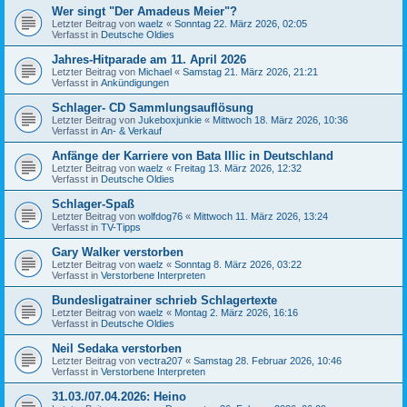
Wer singt "Der Amadeus Meier"?
Letzter Beitrag von
waelz
«
Sonntag 22. März 2026, 02:05
Verfasst in
Deutsche Oldies
Jahres-Hitparade am 11. April 2026
Letzter Beitrag von
Michael
«
Samstag 21. März 2026, 21:21
Verfasst in
Ankündigungen
Schlager- CD Sammlungsauflösung
Letzter Beitrag von
Jukeboxjunkie
«
Mittwoch 18. März 2026, 10:36
Verfasst in
An- & Verkauf
Anfänge der Karriere von Bata Illic in Deutschland
Letzter Beitrag von
waelz
«
Freitag 13. März 2026, 12:32
Verfasst in
Deutsche Oldies
Schlager-Spaß
Letzter Beitrag von
wolfdog76
«
Mittwoch 11. März 2026, 13:24
Verfasst in
TV-Tipps
Gary Walker verstorben
Letzter Beitrag von
waelz
«
Sonntag 8. März 2026, 03:22
Verfasst in
Verstorbene Interpreten
Bundesligatrainer schrieb Schlagertexte
Letzter Beitrag von
waelz
«
Montag 2. März 2026, 16:16
Verfasst in
Deutsche Oldies
Neil Sedaka verstorben
Letzter Beitrag von
vectra207
«
Samstag 28. Februar 2026, 10:46
Verfasst in
Verstorbene Interpreten
31.03./07.04.2026: Heino