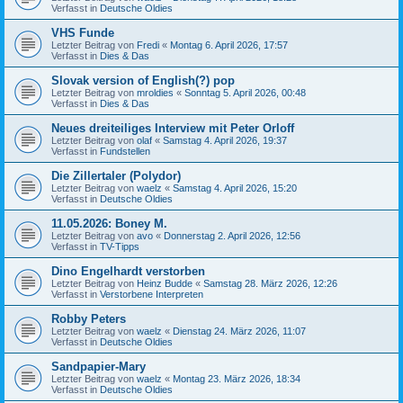
Verfasst in
Deutsche Oldies
VHS Funde
Letzter Beitrag von
Fredi
«
Montag 6. April 2026, 17:57
Verfasst in
Dies & Das
Slovak version of English(?) pop
Letzter Beitrag von
mroldies
«
Sonntag 5. April 2026, 00:48
Verfasst in
Dies & Das
Neues dreiteiliges Interview mit Peter Orloff
Letzter Beitrag von
olaf
«
Samstag 4. April 2026, 19:37
Verfasst in
Fundstellen
Die Zillertaler (Polydor)
Letzter Beitrag von
waelz
«
Samstag 4. April 2026, 15:20
Verfasst in
Deutsche Oldies
11.05.2026: Boney M.
Letzter Beitrag von
avo
«
Donnerstag 2. April 2026, 12:56
Verfasst in
TV-Tipps
Dino Engelhardt verstorben
Letzter Beitrag von
Heinz Budde
«
Samstag 28. März 2026, 12:26
Verfasst in
Verstorbene Interpreten
Robby Peters
Letzter Beitrag von
waelz
«
Dienstag 24. März 2026, 11:07
Verfasst in
Deutsche Oldies
Sandpapier-Mary
Letzter Beitrag von
waelz
«
Montag 23. März 2026, 18:34
Verfasst in
Deutsche Oldies