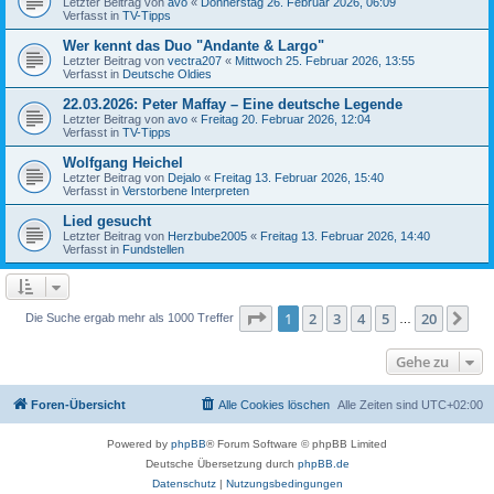
Letzter Beitrag von
avo
«
Donnerstag 26. Februar 2026, 06:09
Verfasst in
TV-Tipps
Wer kennt das Duo "Andante & Largo"
Letzter Beitrag von
vectra207
«
Mittwoch 25. Februar 2026, 13:55
Verfasst in
Deutsche Oldies
22.03.2026: Peter Maffay – Eine deutsche Legende
Letzter Beitrag von
avo
«
Freitag 20. Februar 2026, 12:04
Verfasst in
TV-Tipps
Wolfgang Heichel
Letzter Beitrag von
Dejalo
«
Freitag 13. Februar 2026, 15:40
Verfasst in
Verstorbene Interpreten
Lied gesucht
Letzter Beitrag von
Herzbube2005
«
Freitag 13. Februar 2026, 14:40
Verfasst in
Fundstellen
Seite
1
von
20
1
2
3
4
5
20
Nä
Die Suche ergab mehr als 1000 Treffer
…
Gehe zu
Foren-Übersicht
Alle Cookies löschen
Alle Zeiten sind
UTC+02:00
Powered by
phpBB
® Forum Software © phpBB Limited
Deutsche Übersetzung durch
phpBB.de
Datenschutz
|
Nutzungsbedingungen