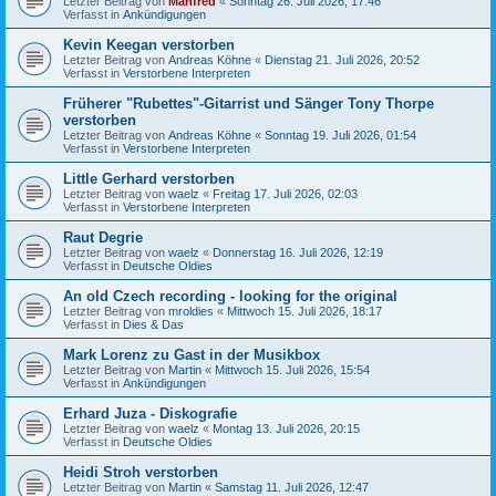
Letzter Beitrag von
Manfred
«
Sonntag 26. Juli 2026, 17:46
Verfasst in
Ankündigungen
Kevin Keegan verstorben
Letzter Beitrag von
Andreas Köhne
«
Dienstag 21. Juli 2026, 20:52
Verfasst in
Verstorbene Interpreten
Früherer "Rubettes"-Gitarrist und Sänger Tony Thorpe
verstorben
Letzter Beitrag von
Andreas Köhne
«
Sonntag 19. Juli 2026, 01:54
Verfasst in
Verstorbene Interpreten
Little Gerhard verstorben
Letzter Beitrag von
waelz
«
Freitag 17. Juli 2026, 02:03
Verfasst in
Verstorbene Interpreten
Raut Degrie
Letzter Beitrag von
waelz
«
Donnerstag 16. Juli 2026, 12:19
Verfasst in
Deutsche Oldies
An old Czech recording - looking for the original
Letzter Beitrag von
mroldies
«
Mittwoch 15. Juli 2026, 18:17
Verfasst in
Dies & Das
Mark Lorenz zu Gast in der Musikbox
Letzter Beitrag von
Martin
«
Mittwoch 15. Juli 2026, 15:54
Verfasst in
Ankündigungen
Erhard Juza - Diskografie
Letzter Beitrag von
waelz
«
Montag 13. Juli 2026, 20:15
Verfasst in
Deutsche Oldies
Heidi Stroh verstorben
Letzter Beitrag von
Martin
«
Samstag 11. Juli 2026, 12:47