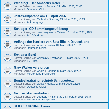
Wer singt "Der Amadeus Meier"?
Letzter Beitrag von
waelz
«
Sonntag 22. März 2026, 02:05
Verfasst in
Deutsche Oldies
Jahres-Hitparade am 11. April 2026
Letzter Beitrag von
Michael
«
Samstag 21. März 2026, 21:21
Verfasst in
Ankündigungen
Schlager- CD Sammlungsauflösung
Letzter Beitrag von
Jukeboxjunkie
«
Mittwoch 18. März 2026, 10:36
Verfasst in
An- & Verkauf
Anfänge der Karriere von Bata Illic in Deutschland
Letzter Beitrag von
waelz
«
Freitag 13. März 2026, 12:32
Verfasst in
Deutsche Oldies
Schlager-Spaß
Letzter Beitrag von
wolfdog76
«
Mittwoch 11. März 2026, 13:24
Verfasst in
TV-Tipps
Gary Walker verstorben
Letzter Beitrag von
waelz
«
Sonntag 8. März 2026, 03:22
Verfasst in
Verstorbene Interpreten
Bundesligatrainer schrieb Schlagertexte
Letzter Beitrag von
waelz
«
Montag 2. März 2026, 16:16
Verfasst in
Deutsche Oldies
Neil Sedaka verstorben
Letzter Beitrag von
vectra207
«
Samstag 28. Februar 2026, 10:46
Verfasst in
Verstorbene Interpreten
31.03./07.04.2026: Heino