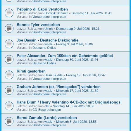
Verfasst in
Verstorbene Interpreten
Peppino di Capri verstorben
Letzter Beitrag von
Dominik Schmitz
«
Samstag 11. Juli 2026, 11:41
Verfasst in
Verstorbene Interpreten
Bonnie Tyler verstorben
Letzter Beitrag von
Ulrich
«
Donnerstag 9. Juli 2026, 15:21
Verfasst in
Verstorbene Interpreten
Joe Dassin - Deutsche Diskografie
Letzter Beitrag von
waelz
«
Freitag 3. Juli 2026, 18:06
Verfasst in
Deutsche Oldies
Peter Alexander: Zum 100sten ein Geheimnis gelüftet
Letzter Beitrag von
waelz
«
Dienstag 30. Juni 2026, 11:44
Verfasst in
Deutsche Oldies
Kirsti gestorben
Letzter Beitrag von
Heinz Budde
«
Freitag 19. Juni 2026, 12:47
Verfasst in
Verstorbene Interpreten
Graham Johnson (ex-"Renegades") verstorben
Letzter Beitrag von
waelz
«
Mittwoch 17. Juni 2026, 21:39
Verfasst in
Verstorbene Interpreten
Hans Blum / Henry Valentino 4-CD-Box mit Originalsongs!
Letzter Beitrag von
olaf
«
Sonntag 14. Juni 2026, 10:56
Verfasst in
CD-Besprechungen
Bernd Zamulo (Lords) verstorben
Letzter Beitrag von
waelz
«
Mittwoch 3. Juni 2026, 13:55
Verfasst in
Verstorbene Interpreten