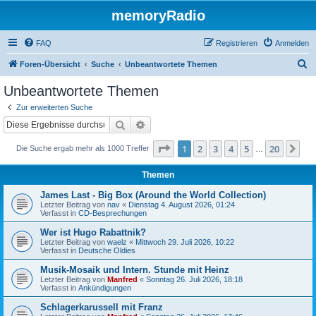
memoryRadio
FAQ
Registrieren
Anmelden
S
Foren-Übersicht
Suche
Unbeantwortete Themen
u
Unbeantwortete Themen
c
Zur erweiterten Suche
h
Suche
Erweiterte Suche
e
Seite
1
von
20
1
2
3
4
5
20
Nä
Die Suche ergab mehr als 1000 Treffer
…
Themen
James Last - Big Box (Around the World Collection)
Letzter Beitrag von
nav
«
Dienstag 4. August 2026, 01:24
Verfasst in
CD-Besprechungen
Wer ist Hugo Rabattnik?
Letzter Beitrag von
waelz
«
Mittwoch 29. Juli 2026, 10:22
Verfasst in
Deutsche Oldies
Musik-Mosaik und Intern. Stunde mit Heinz
Letzter Beitrag von
Manfred
«
Sonntag 26. Juli 2026, 18:18
Verfasst in
Ankündigungen
Schlagerkarussell mit Franz