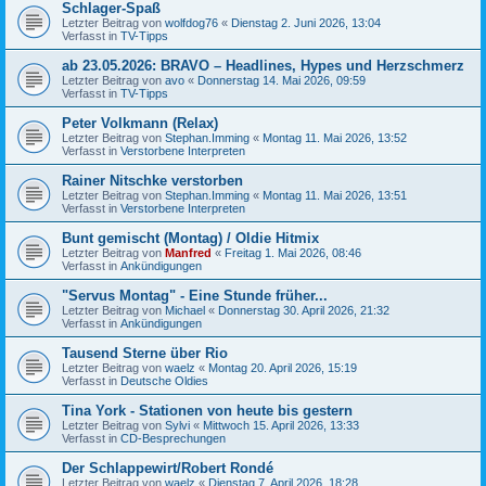
Schlager-Spaß
Letzter Beitrag von
wolfdog76
«
Dienstag 2. Juni 2026, 13:04
Verfasst in
TV-Tipps
ab 23.05.2026: BRAVO – Headlines, Hypes und Herzschmerz
Letzter Beitrag von
avo
«
Donnerstag 14. Mai 2026, 09:59
Verfasst in
TV-Tipps
Peter Volkmann (Relax)
Letzter Beitrag von
Stephan.Imming
«
Montag 11. Mai 2026, 13:52
Verfasst in
Verstorbene Interpreten
Rainer Nitschke verstorben
Letzter Beitrag von
Stephan.Imming
«
Montag 11. Mai 2026, 13:51
Verfasst in
Verstorbene Interpreten
Bunt gemischt (Montag) / Oldie Hitmix
Letzter Beitrag von
Manfred
«
Freitag 1. Mai 2026, 08:46
Verfasst in
Ankündigungen
"Servus Montag" - Eine Stunde früher...
Letzter Beitrag von
Michael
«
Donnerstag 30. April 2026, 21:32
Verfasst in
Ankündigungen
Tausend Sterne über Rio
Letzter Beitrag von
waelz
«
Montag 20. April 2026, 15:19
Verfasst in
Deutsche Oldies
Tina York - Stationen von heute bis gestern
Letzter Beitrag von
Sylvi
«
Mittwoch 15. April 2026, 13:33
Verfasst in
CD-Besprechungen
Der Schlappewirt/Robert Rondé
Letzter Beitrag von
waelz
«
Dienstag 7. April 2026, 18:28