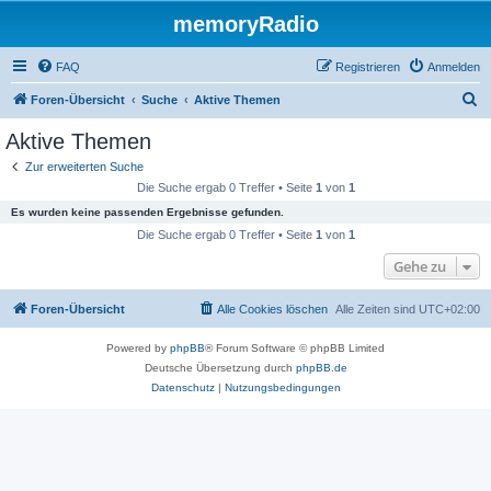
memoryRadio
FAQ
Registrieren
Anmelden
S
Foren-Übersicht
Suche
Aktive Themen
u
Aktive Themen
c
Zur erweiterten Suche
h
Die Suche ergab 0 Treffer • Seite
1
von
1
e
Es wurden keine passenden Ergebnisse gefunden.
Die Suche ergab 0 Treffer • Seite
1
von
1
Gehe zu
Foren-Übersicht
Alle Cookies löschen
Alle Zeiten sind
UTC+02:00
Powered by
phpBB
® Forum Software © phpBB Limited
Deutsche Übersetzung durch
phpBB.de
Datenschutz
|
Nutzungsbedingungen