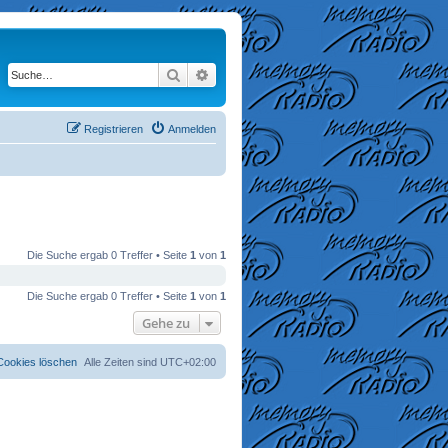
Suche
Erweiterte Suche
Registrieren
Anmelden
Die Suche ergab 0 Treffer • Seite
1
von
1
Die Suche ergab 0 Treffer • Seite
1
von
1
Gehe zu
 Cookies löschen
Alle Zeiten sind
UTC+02:00