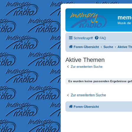
memo
Musik die
Schnellzugriff
FAQ
Foren-Übersicht
Suche
Aktive T
Aktive Themen
Zur erweiterten Suche
Es wurden keine passenden Ergebnisse ge
Zur erweiterten Suche
Foren-Übersicht