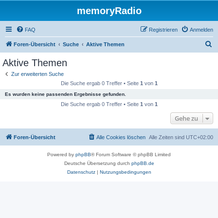
memoryRadio
FAQ
Registrieren
Anmelden
S
Foren-Übersicht
Suche
Aktive Themen
u
Aktive Themen
c
Zur erweiterten Suche
h
Die Suche ergab 0 Treffer • Seite
1
von
1
e
Es wurden keine passenden Ergebnisse gefunden.
Die Suche ergab 0 Treffer • Seite
1
von
1
Gehe zu
Foren-Übersicht
Alle Cookies löschen
Alle Zeiten sind
UTC+02:00
Powered by
phpBB
® Forum Software © phpBB Limited
Deutsche Übersetzung durch
phpBB.de
Datenschutz
|
Nutzungsbedingungen