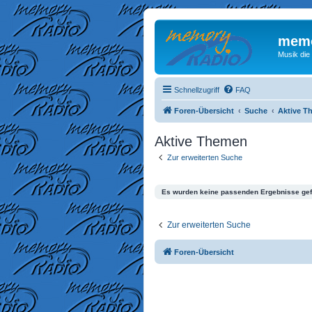
memo
Musik die
Schnellzugriff
FAQ
Foren-Übersicht
Suche
Aktive T
Aktive Themen
Zur erweiterten Suche
Es wurden keine passenden Ergebnisse ge
Zur erweiterten Suche
Foren-Übersicht