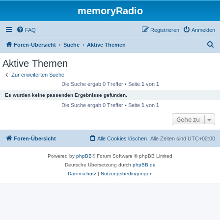
memoryRadio
FAQ
Registrieren
Anmelden
S
Foren-Übersicht
Suche
Aktive Themen
u
Aktive Themen
c
Zur erweiterten Suche
h
Die Suche ergab 0 Treffer • Seite
1
von
1
e
Es wurden keine passenden Ergebnisse gefunden.
Die Suche ergab 0 Treffer • Seite
1
von
1
Gehe zu
Foren-Übersicht
Alle Cookies löschen
Alle Zeiten sind
UTC+02:00
Powered by
phpBB
® Forum Software © phpBB Limited
Deutsche Übersetzung durch
phpBB.de
Datenschutz
|
Nutzungsbedingungen