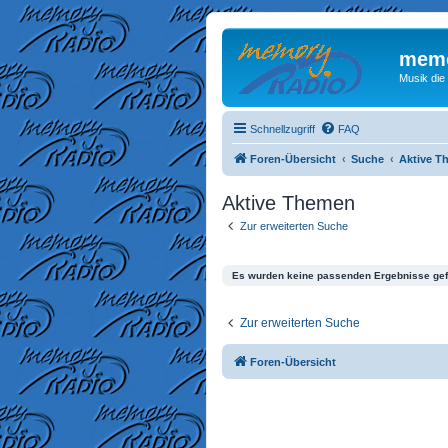
memo
Musik die
Schnellzugriff
FAQ
Foren-Übersicht
Suche
Aktive T
Aktive Themen
Zur erweiterten Suche
Es wurden keine passenden Ergebnisse ge
Zur erweiterten Suche
Foren-Übersicht