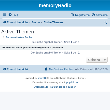
memoryRadio
FAQ
Registrieren
Anmelden
S
Foren-Übersicht
Suche
Aktive Themen
u
Aktive Themen
c
Zur erweiterten Suche
h
Die Suche ergab 0 Treffer • Seite
1
von
1
e
Es wurden keine passenden Ergebnisse gefunden.
Die Suche ergab 0 Treffer • Seite
1
von
1
Gehe zu
Foren-Übersicht
Alle Cookies löschen
Alle Zeiten sind
UTC+02:00
Powered by
phpBB
® Forum Software © phpBB Limited
Deutsche Übersetzung durch
phpBB.de
Datenschutz
|
Nutzungsbedingungen