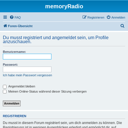
memoryRadio
FAQ
Registrieren
Anmelden
S
Foren-Übersicht
u
Du musst registriert und angemeldet sein, um Profile
c
anzuschauen.
h
Benutzername:
e
Passwort:
Ich habe mein Passwort vergessen
Angemeldet bleiben
Meinen Online-Status während dieser Sitzung verbergen
REGISTRIEREN
Du musst in diesem Forum registriert sein, um dich anmelden zu können. Die
Registrierung ist in wenigen Augenblicken erledigt und ermöglicht dir, auf