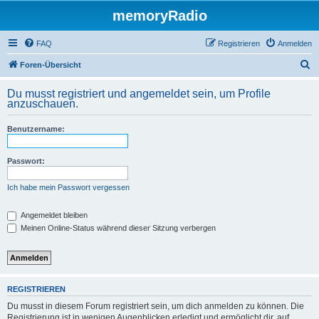
memoryRadio
FAQ
Registrieren
Anmelden
S
Foren-Übersicht
u
Du musst registriert und angemeldet sein, um Profile
c
anzuschauen.
h
Benutzername:
e
Passwort:
Ich habe mein Passwort vergessen
Angemeldet bleiben
Meinen Online-Status während dieser Sitzung verbergen
REGISTRIEREN
Du musst in diesem Forum registriert sein, um dich anmelden zu können. Die
Registrierung ist in wenigen Augenblicken erledigt und ermöglicht dir, auf