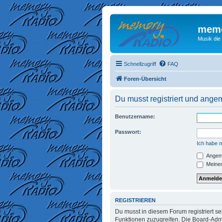
memo
Musik die
Schnellzugriff
FAQ
Foren-Übersicht
Du musst registriert und ange
Benutzername:
Passwort:
Ich habe 
Angeme
Meinen
REGISTRIEREN
Du musst in diesem Forum registriert se
Funktionen zuzugreifen. Die Board-Admi