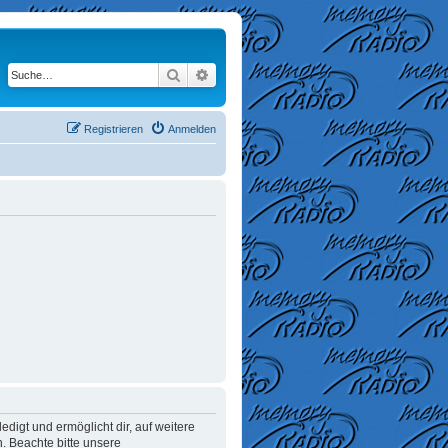
Suche
Erweiterte Suche
Registrieren
Anmelden
digt und ermöglicht dir, auf weitere
. Beachte bitte unsere