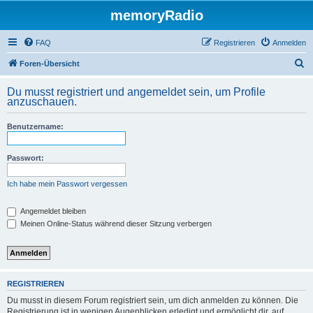
memoryRadio
FAQ
Registrieren
Anmelden
S
Foren-Übersicht
u
Du musst registriert und angemeldet sein, um Profile
c
anzuschauen.
h
Benutzername:
e
Passwort:
Ich habe mein Passwort vergessen
Angemeldet bleiben
Meinen Online-Status während dieser Sitzung verbergen
REGISTRIEREN
Du musst in diesem Forum registriert sein, um dich anmelden zu können. Die
Registrierung ist in wenigen Augenblicken erledigt und ermöglicht dir, auf