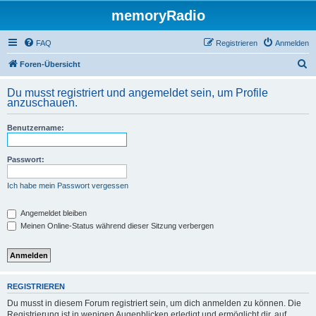
memoryRadio
FAQ
Registrieren
Anmelden
S
Foren-Übersicht
u
Du musst registriert und angemeldet sein, um Profile
c
anzuschauen.
h
Benutzername:
e
Passwort:
Ich habe mein Passwort vergessen
Angemeldet bleiben
Meinen Online-Status während dieser Sitzung verbergen
REGISTRIEREN
Du musst in diesem Forum registriert sein, um dich anmelden zu können. Die
Registrierung ist in wenigen Augenblicken erledigt und ermöglicht dir, auf