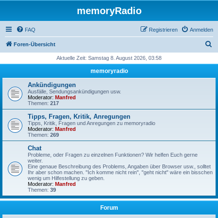
memoryRadio
FAQ
Registrieren
Anmelden
S
Foren-Übersicht
u
Aktuelle Zeit: Samstag 8. August 2026, 03:58
c
memoryradio
h
Ankündigungen
e
Ausfälle, Sendungsankündigungen usw.
Moderator:
Manfred
Themen:
217
Tipps, Fragen, Kritik, Anregungen
Tipps, Kritik, Fragen und Anregungen zu memoryradio
Moderator:
Manfred
Themen:
269
Chat
Probleme, oder Fragen zu einzelnen Funktionen? Wir helfen Euch gerne
weiter.
Eine genaue Beschreibung des Problems, Angaben über Browser usw., solltet
Ihr aber schon machen. "Ich komme nicht rein", "geht nicht" wäre ein bisschen
wenig um Hilfestellung zu geben.
Moderator:
Manfred
Themen:
39
Forum