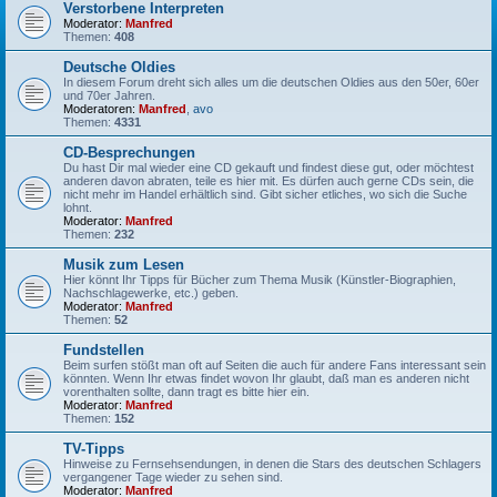
Verstorbene Interpreten
Moderator:
Manfred
Themen:
408
Deutsche Oldies
In diesem Forum dreht sich alles um die deutschen Oldies aus den 50er, 60er
und 70er Jahren.
Moderatoren:
Manfred
,
avo
Themen:
4331
CD-Besprechungen
Du hast Dir mal wieder eine CD gekauft und findest diese gut, oder möchtest
anderen davon abraten, teile es hier mit. Es dürfen auch gerne CDs sein, die
nicht mehr im Handel erhältlich sind. Gibt sicher etliches, wo sich die Suche
lohnt.
Moderator:
Manfred
Themen:
232
Musik zum Lesen
Hier könnt Ihr Tipps für Bücher zum Thema Musik (Künstler-Biographien,
Nachschlagewerke, etc.) geben.
Moderator:
Manfred
Themen:
52
Fundstellen
Beim surfen stößt man oft auf Seiten die auch für andere Fans interessant sein
könnten. Wenn Ihr etwas findet wovon Ihr glaubt, daß man es anderen nicht
vorenthalten sollte, dann tragt es bitte hier ein.
Moderator:
Manfred
Themen:
152
TV-Tipps
Hinweise zu Fernsehsendungen, in denen die Stars des deutschen Schlagers
vergangener Tage wieder zu sehen sind.
Moderator:
Manfred