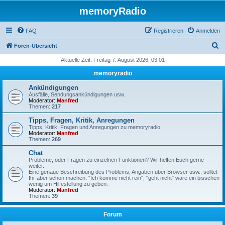
memoryRadio
FAQ
Registrieren
Anmelden
S
Foren-Übersicht
u
Aktuelle Zeit: Freitag 7. August 2026, 03:01
c
memoryradio
h
Ankündigungen
e
Ausfälle, Sendungsankündigungen usw.
Moderator:
Manfred
Themen:
217
Tipps, Fragen, Kritik, Anregungen
Tipps, Kritik, Fragen und Anregungen zu memoryradio
Moderator:
Manfred
Themen:
269
Chat
Probleme, oder Fragen zu einzelnen Funktionen? Wir helfen Euch gerne
weiter.
Eine genaue Beschreibung des Problems, Angaben über Browser usw., solltet
Ihr aber schon machen. "Ich komme nicht rein", "geht nicht" wäre ein bisschen
wenig um Hilfestellung zu geben.
Moderator:
Manfred
Themen:
39
Forum