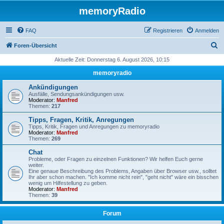
memoryRadio
FAQ
Registrieren
Anmelden
S
Foren-Übersicht
u
Aktuelle Zeit: Donnerstag 6. August 2026, 10:15
c
memoryradio
h
Ankündigungen
e
Ausfälle, Sendungsankündigungen usw.
Moderator:
Manfred
Themen:
217
Tipps, Fragen, Kritik, Anregungen
Tipps, Kritik, Fragen und Anregungen zu memoryradio
Moderator:
Manfred
Themen:
269
Chat
Probleme, oder Fragen zu einzelnen Funktionen? Wir helfen Euch gerne
weiter.
Eine genaue Beschreibung des Problems, Angaben über Browser usw., solltet
Ihr aber schon machen. "Ich komme nicht rein", "geht nicht" wäre ein bisschen
wenig um Hilfestellung zu geben.
Moderator:
Manfred
Themen:
39
Forum