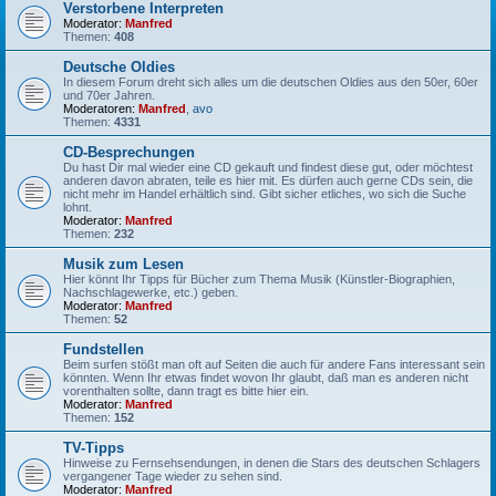
Verstorbene Interpreten
Moderator:
Manfred
Themen:
408
Deutsche Oldies
In diesem Forum dreht sich alles um die deutschen Oldies aus den 50er, 60er
und 70er Jahren.
Moderatoren:
Manfred
,
avo
Themen:
4331
CD-Besprechungen
Du hast Dir mal wieder eine CD gekauft und findest diese gut, oder möchtest
anderen davon abraten, teile es hier mit. Es dürfen auch gerne CDs sein, die
nicht mehr im Handel erhältlich sind. Gibt sicher etliches, wo sich die Suche
lohnt.
Moderator:
Manfred
Themen:
232
Musik zum Lesen
Hier könnt Ihr Tipps für Bücher zum Thema Musik (Künstler-Biographien,
Nachschlagewerke, etc.) geben.
Moderator:
Manfred
Themen:
52
Fundstellen
Beim surfen stößt man oft auf Seiten die auch für andere Fans interessant sein
könnten. Wenn Ihr etwas findet wovon Ihr glaubt, daß man es anderen nicht
vorenthalten sollte, dann tragt es bitte hier ein.
Moderator:
Manfred
Themen:
152
TV-Tipps
Hinweise zu Fernsehsendungen, in denen die Stars des deutschen Schlagers
vergangener Tage wieder zu sehen sind.
Moderator:
Manfred