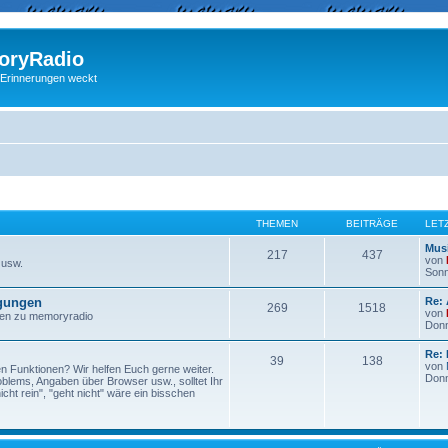
ryRadio
 Erinnerungen weckt
THEMEN
BEITRÄGE
LET
Musi
217
437
von
 usw.
Sonn
egungen
Re:
269
1518
von
ngen zu memoryradio
Donn
Re: 
39
138
von
n Funktionen? Wir helfen Euch gerne weiter.
Donn
lems, Angaben über Browser usw., solltet Ihr
ht rein", "geht nicht" wäre ein bisschen