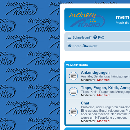
memo
Musik die
Schnellzugriff
FAQ
Foren-Übersicht
MEMORYRADIO
Ankündigungen
Ausfälle, Sendungsankündigungen
Moderator:
Manfred
Tipps, Fragen, Kritik, Anr
Tipps, Kritik, Fragen und Anregu
Moderator:
Manfred
Chat
Probleme, oder Fragen zu einzelne
Eine genaue Beschreibung des Prob
aber schon machen. "Ich komme nic
wenig um Hilfestellung zu geben.
Moderator:
Manfred