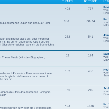
THEMEN
BEITRÄGE
LET
Kev
408
777
von
Dien
Re: 
4331
20273
von
um die deutschen Oldies aus den 50er, 60er
Mitt
Jam
232
541
von
auft und findest diese gut, oder möchtest
Dien
er mit. Es dürfen auch gerne CDs sein, die
. Gibt sicher etliches, wo sich die Suche lohnt.
Swi
52
174
von
um Thema Musik (Künstler-Biographien,
Mitt
Neue
152
486
von
en die auch für andere Fans interessant sein
Sams
von Ihr glaubt, daß man es anderen nicht
te hier ein.
Sch
166
240
von
 denen die Stars des deutschen Schlagers
Dien
 sind.
Re: 
423
1835
von
wickelt wurden bzw. älter als 6 Wochen sind.