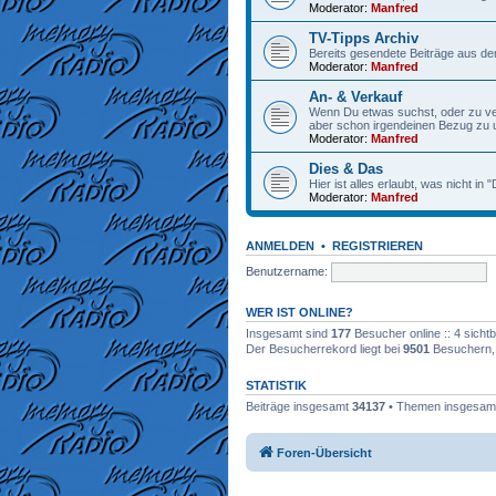
Moderator:
Manfred
TV-Tipps Archiv
Bereits gesendete Beiträge aus de
Moderator:
Manfred
An- & Verkauf
Wenn Du etwas suchst, oder zu verk
aber schon irgendeinen Bezug zu
Moderator:
Manfred
Dies & Das
Hier ist alles erlaubt, was nicht in
Moderator:
Manfred
ANMELDEN
•
REGISTRIEREN
Benutzername:
WER IST ONLINE?
Insgesamt sind
177
Besucher online :: 4 sicht
Der Besucherrekord liegt bei
9501
Besuchern, d
STATISTIK
Beiträge insgesamt
34137
• Themen insgesa
Foren-Übersicht