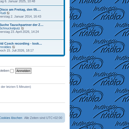
e
ag 6. Januar 2025, 10:48
a
r
u
g
B
e
Disco am Freitag, den 05.…
e
s
N
Rudi
i
t
e
erstag 2. Januar 2014, 16:43
t
e
u
r
r
e
a
 Suche Tauschpartner der Z…
B
s
g
N
Schnuckelputz
e
t
e
erstag 23. April 2026, 14:24
i
e
u
t
r
e
r
B
s
a
ld Czech recording - look…
e
t
g
N
mroldies
i
e
e
woch 15. Juli 2026, 18:17
t
r
u
r
B
e
a
e
s
g
i
t
t
e
r
bleiben
r
a
B
g
e
i
t
 der letzten 5 Minuten)
r
a
g
 Cookies löschen
Alle Zeiten sind
UTC+02:00