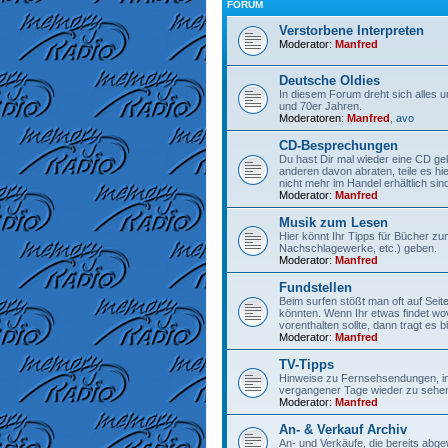
FORUM
Verstorbene Interpreten
Moderator:
Manfred
Deutsche Oldies
In diesem Forum dreht sich alles 
und 70er Jahren.
Moderatoren:
Manfred
,
avo
CD-Besprechungen
Du hast Dir mal wieder eine CD gek
anderen davon abraten, teile es hi
nicht mehr im Handel erhältlich sind
Moderator:
Manfred
Musik zum Lesen
Hier könnt Ihr Tipps für Bücher z
Nachschlagewerke, etc.) geben.
Moderator:
Manfred
Fundstellen
Beim surfen stößt man oft auf Seit
könnten. Wenn Ihr etwas findet wo
vorenthalten sollte, dann tragt es bit
Moderator:
Manfred
TV-Tipps
Hinweise zu Fernsehsendungen, in
vergangener Tage wieder zu sehen
Moderator:
Manfred
An- & Verkauf Archiv
An- und Verkäufe, die bereits abge