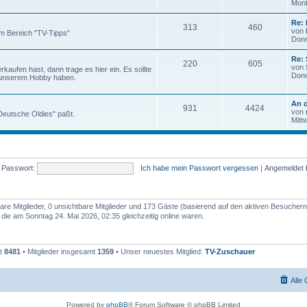
Mont
Re: 
313
460
von
m Bereich "TV-Tipps"
Donn
Re:
220
605
von
aufen hast, dann trage es hier ein. Es sollte
Donn
 unserem Hobby haben.
An o
931
4424
von
 "Deutsche Oldies" paßt.
Mitt
Passwort:
Ich habe mein Passwort vergessen
|
Angemeldet 
bare Mitglieder, 0 unsichtbare Mitglieder und 173 Gäste (basierend auf den aktiven Besuchern
ie am Sonntag 24. Mai 2026, 02:35 gleichzeitig online waren.
mt
8481
• Mitglieder insgesamt
1359
• Unser neuestes Mitglied:
TV-Zuschauer
Alle
Powered by
phpBB
® Forum Software © phpBB Limited