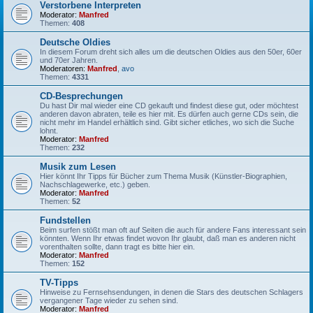
Verstorbene Interpreten
Moderator:
Manfred
Themen:
408
Deutsche Oldies
In diesem Forum dreht sich alles um die deutschen Oldies aus den 50er, 60er
und 70er Jahren.
Moderatoren:
Manfred
,
avo
Themen:
4331
CD-Besprechungen
Du hast Dir mal wieder eine CD gekauft und findest diese gut, oder möchtest
anderen davon abraten, teile es hier mit. Es dürfen auch gerne CDs sein, die
nicht mehr im Handel erhältlich sind. Gibt sicher etliches, wo sich die Suche
lohnt.
Moderator:
Manfred
Themen:
232
Musik zum Lesen
Hier könnt Ihr Tipps für Bücher zum Thema Musik (Künstler-Biographien,
Nachschlagewerke, etc.) geben.
Moderator:
Manfred
Themen:
52
Fundstellen
Beim surfen stößt man oft auf Seiten die auch für andere Fans interessant sein
könnten. Wenn Ihr etwas findet wovon Ihr glaubt, daß man es anderen nicht
vorenthalten sollte, dann tragt es bitte hier ein.
Moderator:
Manfred
Themen:
152
TV-Tipps
Hinweise zu Fernsehsendungen, in denen die Stars des deutschen Schlagers
vergangener Tage wieder zu sehen sind.
Moderator:
Manfred