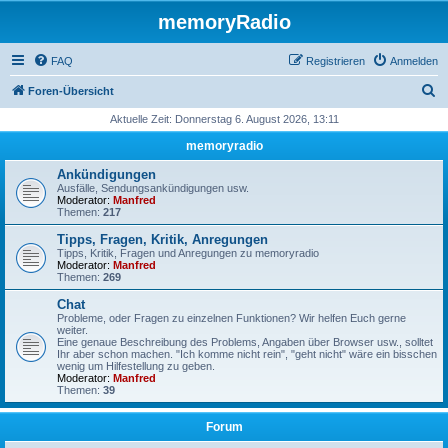
memoryRadio
FAQ
Registrieren
Anmelden
S
Foren-Übersicht
u
Aktuelle Zeit: Donnerstag 6. August 2026, 13:11
c
memoryradio
h
Ankündigungen
e
Ausfälle, Sendungsankündigungen usw.
Moderator:
Manfred
Themen:
217
Tipps, Fragen, Kritik, Anregungen
Tipps, Kritik, Fragen und Anregungen zu memoryradio
Moderator:
Manfred
Themen:
269
Chat
Probleme, oder Fragen zu einzelnen Funktionen? Wir helfen Euch gerne
weiter.
Eine genaue Beschreibung des Problems, Angaben über Browser usw., solltet
Ihr aber schon machen. "Ich komme nicht rein", "geht nicht" wäre ein bisschen
wenig um Hilfestellung zu geben.
Moderator:
Manfred
Themen:
39
Forum