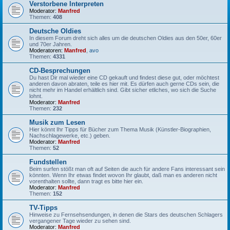
Verstorbene Interpreten
Moderator:
Manfred
Themen:
408
Deutsche Oldies
In diesem Forum dreht sich alles um die deutschen Oldies aus den 50er, 60er
und 70er Jahren.
Moderatoren:
Manfred
,
avo
Themen:
4331
CD-Besprechungen
Du hast Dir mal wieder eine CD gekauft und findest diese gut, oder möchtest
anderen davon abraten, teile es hier mit. Es dürfen auch gerne CDs sein, die
nicht mehr im Handel erhältlich sind. Gibt sicher etliches, wo sich die Suche
lohnt.
Moderator:
Manfred
Themen:
232
Musik zum Lesen
Hier könnt Ihr Tipps für Bücher zum Thema Musik (Künstler-Biographien,
Nachschlagewerke, etc.) geben.
Moderator:
Manfred
Themen:
52
Fundstellen
Beim surfen stößt man oft auf Seiten die auch für andere Fans interessant sein
könnten. Wenn Ihr etwas findet wovon Ihr glaubt, daß man es anderen nicht
vorenthalten sollte, dann tragt es bitte hier ein.
Moderator:
Manfred
Themen:
152
TV-Tipps
Hinweise zu Fernsehsendungen, in denen die Stars des deutschen Schlagers
vergangener Tage wieder zu sehen sind.
Moderator:
Manfred