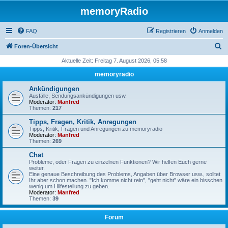
memoryRadio
FAQ
Registrieren
Anmelden
S
Foren-Übersicht
u
Aktuelle Zeit: Freitag 7. August 2026, 05:58
c
memoryradio
h
Ankündigungen
e
Ausfälle, Sendungsankündigungen usw.
Moderator:
Manfred
Themen:
217
Tipps, Fragen, Kritik, Anregungen
Tipps, Kritik, Fragen und Anregungen zu memoryradio
Moderator:
Manfred
Themen:
269
Chat
Probleme, oder Fragen zu einzelnen Funktionen? Wir helfen Euch gerne
weiter.
Eine genaue Beschreibung des Problems, Angaben über Browser usw., solltet
Ihr aber schon machen. "Ich komme nicht rein", "geht nicht" wäre ein bisschen
wenig um Hilfestellung zu geben.
Moderator:
Manfred
Themen:
39
Forum