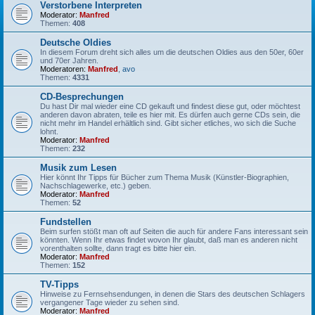
Verstorbene Interpreten
Moderator:
Manfred
Themen:
408
Deutsche Oldies
In diesem Forum dreht sich alles um die deutschen Oldies aus den 50er, 60er
und 70er Jahren.
Moderatoren:
Manfred
,
avo
Themen:
4331
CD-Besprechungen
Du hast Dir mal wieder eine CD gekauft und findest diese gut, oder möchtest
anderen davon abraten, teile es hier mit. Es dürfen auch gerne CDs sein, die
nicht mehr im Handel erhältlich sind. Gibt sicher etliches, wo sich die Suche
lohnt.
Moderator:
Manfred
Themen:
232
Musik zum Lesen
Hier könnt Ihr Tipps für Bücher zum Thema Musik (Künstler-Biographien,
Nachschlagewerke, etc.) geben.
Moderator:
Manfred
Themen:
52
Fundstellen
Beim surfen stößt man oft auf Seiten die auch für andere Fans interessant sein
könnten. Wenn Ihr etwas findet wovon Ihr glaubt, daß man es anderen nicht
vorenthalten sollte, dann tragt es bitte hier ein.
Moderator:
Manfred
Themen:
152
TV-Tipps
Hinweise zu Fernsehsendungen, in denen die Stars des deutschen Schlagers
vergangener Tage wieder zu sehen sind.
Moderator:
Manfred