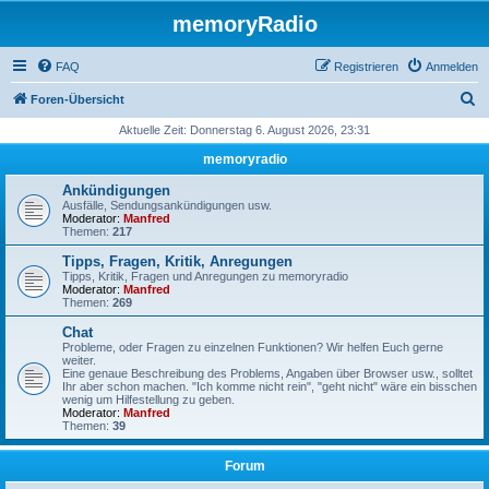
memoryRadio
FAQ
Registrieren
Anmelden
S
Foren-Übersicht
u
Aktuelle Zeit: Donnerstag 6. August 2026, 23:31
c
memoryradio
h
Ankündigungen
e
Ausfälle, Sendungsankündigungen usw.
Moderator:
Manfred
Themen:
217
Tipps, Fragen, Kritik, Anregungen
Tipps, Kritik, Fragen und Anregungen zu memoryradio
Moderator:
Manfred
Themen:
269
Chat
Probleme, oder Fragen zu einzelnen Funktionen? Wir helfen Euch gerne
weiter.
Eine genaue Beschreibung des Problems, Angaben über Browser usw., solltet
Ihr aber schon machen. "Ich komme nicht rein", "geht nicht" wäre ein bisschen
wenig um Hilfestellung zu geben.
Moderator:
Manfred
Themen:
39
Forum