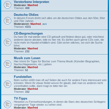
Verstorbene Interpreten
Moderator:
Manfred
Themen:
408
Deutsche Oldies
In diesem Forum dreht sich alles um die deutschen Oldies aus den 50er, 60er
und 70er Jahren.
Moderatoren:
Manfred
,
avo
Themen:
4331
CD-Besprechungen
Du hast Dir mal wieder eine CD gekauft und findest diese gut, oder möchtest
anderen davon abraten, teile es hier mit. Es dürfen auch gerne CDs sein, die
nicht mehr im Handel erhältlich sind. Gibt sicher etliches, wo sich die Suche
lohnt.
Moderator:
Manfred
Themen:
232
Musik zum Lesen
Hier könnt Ihr Tipps für Bücher zum Thema Musik (Künstler-Biographien,
Nachschlagewerke, etc.) geben.
Moderator:
Manfred
Themen:
52
Fundstellen
Beim surfen stößt man oft auf Seiten die auch für andere Fans interessant sein
könnten. Wenn Ihr etwas findet wovon Ihr glaubt, daß man es anderen nicht
vorenthalten sollte, dann tragt es bitte hier ein.
Moderator:
Manfred
Themen:
152
TV-Tipps
Hinweise zu Fernsehsendungen, in denen die Stars des deutschen Schlagers
vergangener Tage wieder zu sehen sind.
Moderator:
Manfred