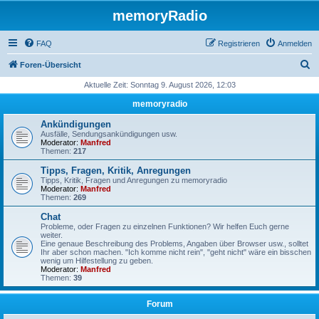
memoryRadio
FAQ
Registrieren
Anmelden
S
Foren-Übersicht
u
Aktuelle Zeit: Sonntag 9. August 2026, 12:03
c
memoryradio
h
Ankündigungen
e
Ausfälle, Sendungsankündigungen usw.
Moderator:
Manfred
Themen:
217
Tipps, Fragen, Kritik, Anregungen
Tipps, Kritik, Fragen und Anregungen zu memoryradio
Moderator:
Manfred
Themen:
269
Chat
Probleme, oder Fragen zu einzelnen Funktionen? Wir helfen Euch gerne
weiter.
Eine genaue Beschreibung des Problems, Angaben über Browser usw., solltet
Ihr aber schon machen. "Ich komme nicht rein", "geht nicht" wäre ein bisschen
wenig um Hilfestellung zu geben.
Moderator:
Manfred
Themen:
39
Forum