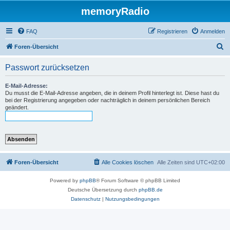
memoryRadio
FAQ
Registrieren
Anmelden
S
Foren-Übersicht
u
Passwort zurücksetzen
c
h
E-Mail-Adresse:
Du musst die E-Mail-Adresse angeben, die in deinem Profil hinterlegt ist. Diese hast du
e
bei der Registrierung angegeben oder nachträglich in deinem persönlichen Bereich
geändert.
Foren-Übersicht
Alle Cookies löschen
Alle Zeiten sind
UTC+02:00
Powered by
phpBB
® Forum Software © phpBB Limited
Deutsche Übersetzung durch
phpBB.de
Datenschutz
|
Nutzungsbedingungen