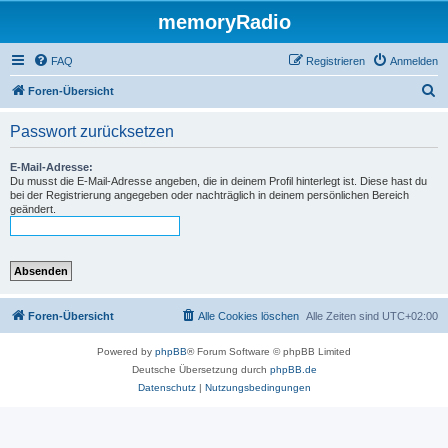
memoryRadio
FAQ
Registrieren
Anmelden
S
Foren-Übersicht
u
Passwort zurücksetzen
c
h
E-Mail-Adresse:
Du musst die E-Mail-Adresse angeben, die in deinem Profil hinterlegt ist. Diese hast du
e
bei der Registrierung angegeben oder nachträglich in deinem persönlichen Bereich
geändert.
Foren-Übersicht
Alle Cookies löschen
Alle Zeiten sind
UTC+02:00
Powered by
phpBB
® Forum Software © phpBB Limited
Deutsche Übersetzung durch
phpBB.de
Datenschutz
|
Nutzungsbedingungen