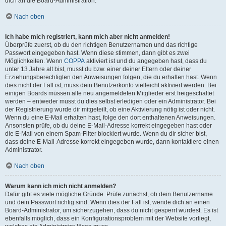
dich an die Board-Administration.
Nach oben
Ich habe mich registriert, kann mich aber nicht anmelden!
Überprüfe zuerst, ob du den richtigen Benutzernamen und das richtige
Passwort eingegeben hast. Wenn diese stimmen, dann gibt es zwei
Möglichkeiten. Wenn
COPPA
aktiviert ist und du angegeben hast, dass du
unter 13 Jahre alt bist, musst du bzw. einer deiner Eltern oder deiner
Erziehungsberechtigten den Anweisungen folgen, die du erhalten hast. Wenn
dies nicht der Fall ist, muss dein Benutzerkonto vielleicht aktiviert werden. Bei
einigen Boards müssen alle neu angemeldeten Mitglieder erst freigeschaltet
werden – entweder musst du dies selbst erledigen oder ein Administrator. Bei
der Registrierung wurde dir mitgeteilt, ob eine Aktivierung nötig ist oder nicht.
Wenn du eine E-Mail erhalten hast, folge den dort enthaltenen Anweisungen.
Ansonsten prüfe, ob du deine E-Mail-Adresse korrekt eingegeben hast oder
die E-Mail von einem Spam-Filter blockiert wurde. Wenn du dir sicher bist,
dass deine E-Mail-Adresse korrekt eingegeben wurde, dann kontaktiere einen
Administrator.
Nach oben
Warum kann ich mich nicht anmelden?
Dafür gibt es viele mögliche Gründe. Prüfe zunächst, ob dein Benutzername
und dein Passwort richtig sind. Wenn dies der Fall ist, wende dich an einen
Board-Administrator, um sicherzugehen, dass du nicht gesperrt wurdest. Es ist
ebenfalls möglich, dass ein Konfigurationsproblem mit der Website vorliegt,