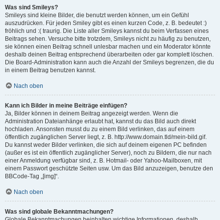
Was sind Smileys?
Smileys sind kleine Bilder, die benutzt werden können, um ein Gefühl
auszudrücken. Für jeden Smiley gibt es einen kurzen Code, z. B. bedeutet :)
fröhlich und :( traurig. Die Liste aller Smileys kannst du beim Verfassen eines
Beitrags sehen. Versuche bitte trotzdem, Smileys nicht zu häufig zu benutzen,
sie können einen Beitrag schnell unlesbar machen und ein Moderator könnte
deshalb deinen Beitrag entsprechend überarbeiten oder gar komplett löschen.
Die Board-Administration kann auch die Anzahl der Smileys begrenzen, die du
in einem Beitrag benutzen kannst.
Nach oben
Kann ich Bilder in meine Beiträge einfügen?
Ja, Bilder können in deinem Beitrag angezeigt werden. Wenn die
Administration Dateianhänge erlaubt hat, kannst du das Bild auch direkt
hochladen. Ansonsten musst du zu einem Bild verlinken, das auf einem
öffentlich zugänglichen Server liegt, z. B. http://www.domain.tld/mein-bild.gif.
Du kannst weder Bilder verlinken, die sich auf deinem eigenen PC befinden
(außer es ist ein öffentlich zugänglicher Server), noch zu Bildern, die nur nach
einer Anmeldung verfügbar sind, z. B. Hotmail- oder Yahoo-Mailboxen, mit
einem Passwort geschützte Seiten usw. Um das Bild anzuzeigen, benutze den
BBCode-Tag „[img]“.
Nach oben
Was sind globale Bekanntmachungen?
Globale Bekanntmachungen beinhalten wichtige Informationen, deshalb