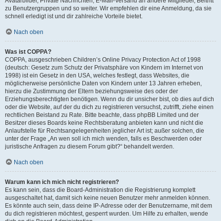
Avatarbilder, Private Nachrichten, E-Mail-Versand an andere Mitglieder, Beitritt
zu Benutzergruppen und so weiter. Wir empfehlen dir eine Anmeldung, da sie
schnell erledigt ist und dir zahlreiche Vorteile bietet.
Nach oben
Was ist COPPA?
COPPA, ausgeschrieben Children’s Online Privacy Protection Act of 1998
(deutsch: Gesetz zum Schutz der Privatsphäre von Kindern im Internet von
1998) ist ein Gesetz in den USA, welches festlegt, dass Websites, die
möglicherweise persönliche Daten von Kindern unter 13 Jahren erheben,
hierzu die Zustimmung der Eltern beziehungsweise des oder der
Erziehungsberechtigten benötigen. Wenn du dir unsicher bist, ob dies auf dich
oder die Website, auf der du dich zu registrieren versuchst, zutrifft, ziehe einen
rechtlichen Beistand zu Rate. Bitte beachte, dass phpBB Limited und der
Besitzer dieses Boards keine Rechtsberatung anbieten kann und nicht die
Anlaufstelle für Rechtsangelegenheiten jeglicher Art ist; außer solchen, die
unter der Frage „An wen soll ich mich wenden, falls es Beschwerden oder
juristische Anfragen zu diesem Forum gibt?“ behandelt werden.
Nach oben
Warum kann ich mich nicht registrieren?
Es kann sein, dass die Board-Administration die Registrierung komplett
ausgeschaltet hat, damit sich keine neuen Benutzer mehr anmelden können.
Es könnte auch sein, dass deine IP-Adresse oder der Benutzername, mit dem
du dich registrieren möchtest, gesperrt wurden. Um Hilfe zu erhalten, wende