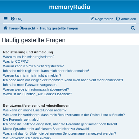
memoryRadio
FAQ
Registrieren
Anmelden
S
Foren-Übersicht
Häufig gestellte Fragen
u
Häufig gestellte Fragen
c
h
Registrierung und Anmeldung
Wozu muss ich mich registrieren?
e
Was ist COPPA?
Warum kann ich mich nicht registrieren?
Ich habe mich registriert, kann mich aber nicht anmelden!
Warum kann ich mich nicht anmelden?
Ich habe mich vor einiger Zeit registriert, kann mich aber nicht mehr anmelden?!
Ich habe mein Passwort vergessen!
Warum werde ich automatisch abgemeldet?
Wozu ist die Funktion „Alle Cookies löschen“?
Benutzerpräferenzen und -einstellungen
Wie kann ich meine Einstellungen ändern?
Wie kann ich verhindern, dass mein Benutzername in der Online-Liste auftaucht?
Die Forenuhr geht falsch!
Ich habe die Zeitzone eingestellt, aber die Forenuhr geht immer noch falsch!
Meine Sprache steht auf diesem Board nicht zur Auswahl!
Was sind das für Bilder, die bei meinem Benutzernamen angezeigt werden?
Wie verwende ich einen Avatar?