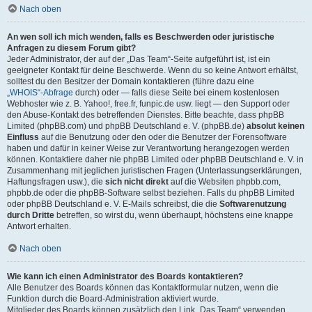
Nach oben
An wen soll ich mich wenden, falls es Beschwerden oder juristische
Anfragen zu diesem Forum gibt?
Jeder Administrator, der auf der „Das Team“-Seite aufgeführt ist, ist ein
geeigneter Kontakt für deine Beschwerde. Wenn du so keine Antwort erhältst,
solltest du den Besitzer der Domain kontaktieren (führe dazu eine
„WHOIS“-Abfrage
durch) oder — falls diese Seite bei einem kostenlosen
Webhoster wie z. B. Yahoo!, free.fr, funpic.de usw. liegt — den Support oder
den Abuse-Kontakt des betreffenden Dienstes. Bitte beachte, dass phpBB
Limited (phpBB.com) und phpBB Deutschland e. V. (phpBB.de)
absolut keinen
Einfluss
auf die Benutzung oder den oder die Benutzer der Forensoftware
haben und dafür in keiner Weise zur Verantwortung herangezogen werden
können. Kontaktiere daher nie phpBB Limited oder phpBB Deutschland e. V. in
Zusammenhang mit jeglichen juristischen Fragen (Unterlassungserklärungen,
Haftungsfragen usw.), die
sich nicht direkt
auf die Websiten phpbb.com,
phpbb.de oder die phpBB-Software selbst beziehen. Falls du phpBB Limited
oder phpBB Deutschland e. V. E-Mails schreibst, die die
Softwarenutzung
durch Dritte
betreffen, so wirst du, wenn überhaupt, höchstens eine knappe
Antwort erhalten.
Nach oben
Wie kann ich einen Administrator des Boards kontaktieren?
Alle Benutzer des Boards können das Kontaktformular nutzen, wenn die
Funktion durch die Board-Administration aktiviert wurde.
Mitglieder des Boards können zusätzlich den Link „Das Team“ verwenden.