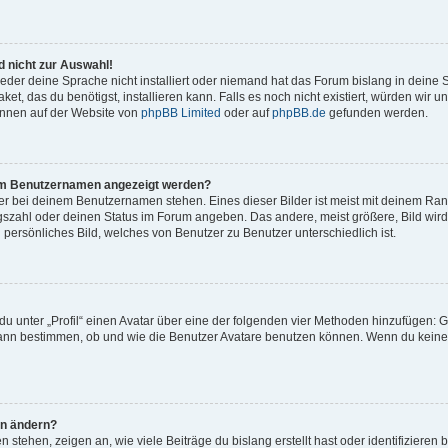
 nicht zur Auswahl!
eder deine Sprache nicht installiert oder niemand hat das Forum bislang in deine 
et, das du benötigst, installieren kann. Falls es noch nicht existiert, würden wir 
önnen auf der Website von
phpBB Limited
oder auf
phpBB.de
gefunden werden.
inem Benutzernamen angezeigt werden?
er bei deinem Benutzernamen stehen. Eines dieser Bilder ist meist mit deinem Rang 
gszahl oder deinen Status im Forum angeben. Das andere, meist größere, Bild wird 
n persönliches Bild, welches von Benutzer zu Benutzer unterschiedlich ist.
u unter „Profil“ einen Avatar über eine der folgenden vier Methoden hinzufügen: G
ann bestimmen, ob und wie die Benutzer Avatare benutzen können. Wenn du keinen 
hn ändern?
stehen, zeigen an, wie viele Beiträge du bislang erstellt hast oder identifiziere