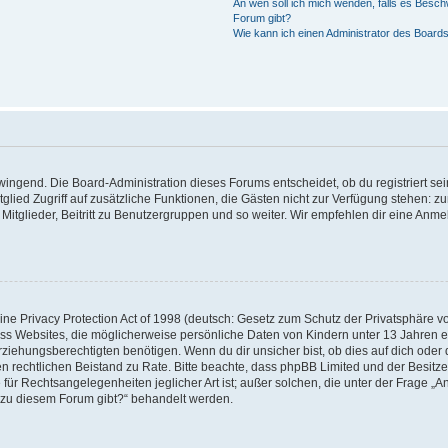
An wen soll ich mich wenden, falls es Besch
Forum gibt?
Wie kann ich einen Administrator des Boards
zwingend. Die Board-Administration dieses Forums entscheidet, ob du registriert se
Mitglied Zugriff auf zusätzliche Funktionen, die Gästen nicht zur Verfügung stehen: zu
itglieder, Beitritt zu Benutzergruppen und so weiter. Wir empfehlen dir eine Anmeld
e Privacy Protection Act of 1998 (deutsch: Gesetz zum Schutz der Privatsphäre von
ass Websites, die möglicherweise persönliche Daten von Kindern unter 13 Jahren 
iehungsberechtigten benötigen. Wenn du dir unsicher bist, ob dies auf dich oder d
 einen rechtlichen Beistand zu Rate. Bitte beachte, dass phpBB Limited und der Besi
 für Rechtsangelegenheiten jeglicher Art ist; außer solchen, die unter der Frage „A
 zu diesem Forum gibt?“ behandelt werden.