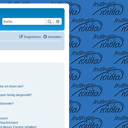
Suche
Erweiterte Suche
Registrieren
Anmelden
te ich ihnen bei?
en farbig dargestellt?
tartseite?
icken!
Nachrichten!
ed dieses Forums erhalten!