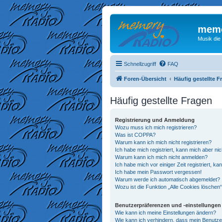
memo
Musik die
Schnellzugriff
FAQ
Foren-Übersicht
Häufig gestellte F
Häufig gestellte Fragen
Registrierung und Anmeldung
Wozu muss ich mich registrieren?
Was ist COPPA?
Warum kann ich mich nicht registrieren?
Ich habe mich registriert, kann mich aber ni
Warum kann ich mich nicht anmelden?
Ich habe mich vor einiger Zeit registriert, 
Ich habe mein Passwort vergessen!
Warum werde ich automatisch abgemeldet?
Wozu ist die Funktion „Alle Cookies löschen
Benutzerpräferenzen und -einstellungen
Wie kann ich meine Einstellungen ändern?
Wie kann ich verhindern, dass mein Benutze