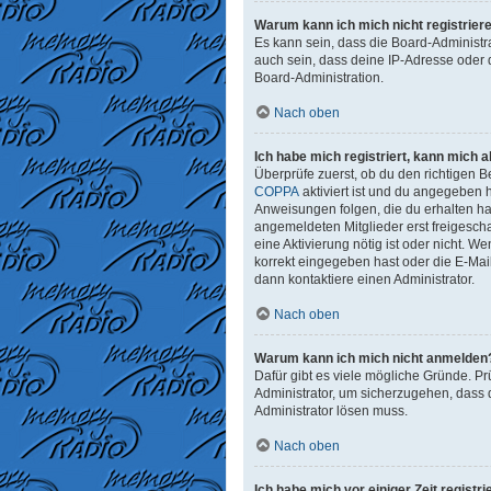
Warum kann ich mich nicht registrier
Es kann sein, dass die Board-Administr
auch sein, dass deine IP-Adresse oder 
Board-Administration.
Nach oben
Ich habe mich registriert, kann mich 
Überprüfe zuerst, ob du den richtigen
COPPA
aktiviert ist und du angegeben h
Anweisungen folgen, die du erhalten has
angemeldeten Mitglieder erst freigeschal
eine Aktivierung nötig ist oder nicht. 
korrekt eingegeben hast oder die E-Mai
dann kontaktiere einen Administrator.
Nach oben
Warum kann ich mich nicht anmelden
Dafür gibt es viele mögliche Gründe. Pr
Administrator, um sicherzugehen, dass d
Administrator lösen muss.
Nach oben
Ich habe mich vor einiger Zeit regist