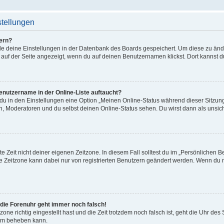
stellungen
ern?
alle deine Einstellungen in der Datenbank des Boards gespeichert. Um diese zu än
 auf der Seite angezeigt, wenn du auf deinen Benutzernamen klickst. Dort kannst d
enutzername in der Online-Liste auftaucht?
 du in den Einstellungen eine Option „Meinen Online-Status während dieser Sitzu
en, Moderatoren und du selbst deinen Online-Status sehen. Du wirst dann als unsic
e Zeit nicht deiner eigenen Zeitzone. In diesem Fall solltest du im „Persönlichen B
Die Zeitzone kann dabei nur von registrierten Benutzern geändert werden. Wenn du noch
r die Forenuhr geht immer noch falsch!
zone richtig eingestellt hast und die Zeit trotzdem noch falsch ist, geht die Uhr des
lem beheben kann.