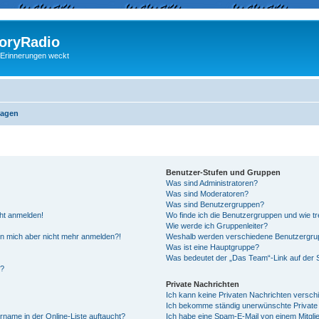
ryRadio
 Erinnerungen weckt
ragen
Benutzer-Stufen und Gruppen
Was sind Administratoren?
Was sind Moderatoren?
Was sind Benutzergruppen?
cht anmelden!
Wo finde ich die Benutzergruppen und wie tre
Wie werde ich Gruppenleiter?
kann mich aber nicht mehr anmelden?!
Weshalb werden verschiedene Benutzergrupp
Was ist eine Hauptgruppe?
Was bedeutet der „Das Team“-Link auf der S
“?
Private Nachrichten
Ich kann keine Privaten Nachrichten versch
Ich bekomme ständig unerwünschte Private 
rname in der Online-Liste auftaucht?
Ich habe eine Spam-E-Mail von einem Mitgli