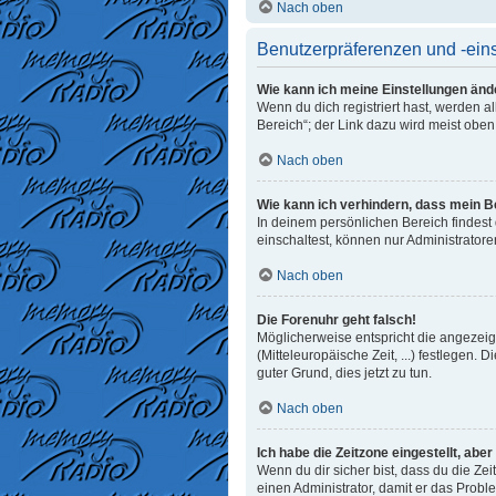
Nach oben
Benutzerpräferenzen und -ein
Wie kann ich meine Einstellungen änd
Wenn du dich registriert hast, werden 
Bereich“; der Link dazu wird meist oben
Nach oben
Wie kann ich verhindern, dass mein B
In deinem persönlichen Bereich findest
einschaltest, können nur Administrator
Nach oben
Die Forenuhr geht falsch!
Möglicherweise entspricht die angezeigt
(Mitteleuropäische Zeit, ...) festlegen. 
guter Grund, dies jetzt zu tun.
Nach oben
Ich habe die Zeitzone eingestellt, abe
Wenn du dir sicher bist, dass du die Zeit
einen Administrator, damit er das Prob