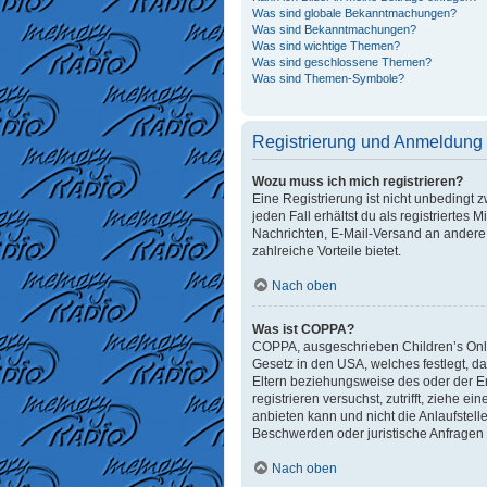
Was sind globale Bekanntmachungen?
Was sind Bekanntmachungen?
Was sind wichtige Themen?
Was sind geschlossene Themen?
Was sind Themen-Symbole?
Registrierung und Anmeldung
Wozu muss ich mich registrieren?
Eine Registrierung ist nicht unbedingt 
jeden Fall erhältst du als registriertes 
Nachrichten, E-Mail-Versand an andere M
zahlreiche Vorteile bietet.
Nach oben
Was ist COPPA?
COPPA, ausgeschrieben Children’s Onlin
Gesetz in den USA, welches festlegt, d
Eltern beziehungsweise des oder der Erz
registrieren versuchst, zutrifft, ziehe
anbieten kann und nicht die Anlaufstelle
Beschwerden oder juristische Anfragen
Nach oben