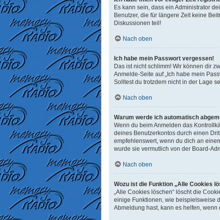
Es kann sein, dass ein Administrator d
Benutzer, die für längere Zeit keine B
Diskussionen teil!
Nach oben
Ich habe mein Passwort vergessen!
Das ist nicht schlimm! Wir können dir z
Anmelde-Seite auf „Ich habe mein Passw
Solltest du trotzdem nicht in der Lage 
Nach oben
Warum werde ich automatisch abgem
Wenn du beim Anmelden das Kontrollkäst
deines Benutzerkontos durch einen Dri
empfehlenswert, wenn du dich an einem 
wurde sie vermutlich von der Board-Adm
Nach oben
Wozu ist die Funktion „Alle Cookies l
„Alle Cookies löschen“ löscht die Cook
einige Funktionen, wie beispielsweise 
Abmeldung hast, kann es helfen, wenn d