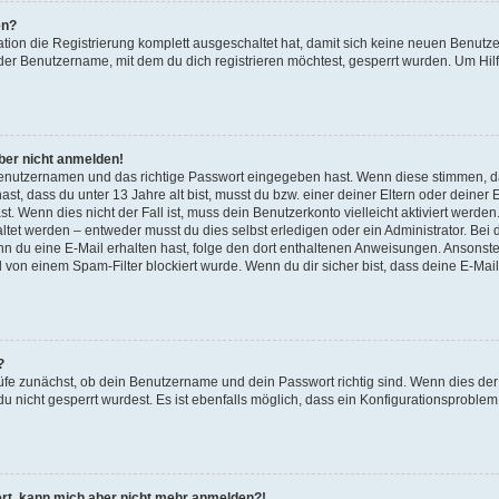
en?
ation die Registrierung komplett ausgeschaltet hat, damit sich keine neuen Benu
der Benutzername, mit dem du dich registrieren möchtest, gesperrt wurden. Um Hilf
aber nicht anmelden!
 Benutzernamen und das richtige Passwort eingegeben hast. Wenn diese stimmen, d
ast, dass du unter 13 Jahre alt bist, musst du bzw. einer deiner Eltern oder deine
t. Wenn dies nicht der Fall ist, muss dein Benutzerkonto vielleicht aktiviert werde
tet werden – entweder musst du dies selbst erledigen oder ein Administrator. Bei d
Wenn du eine E-Mail erhalten hast, folge den dort enthaltenen Anweisungen. Ansonst
l von einem Spam-Filter blockiert wurde. Wenn du dir sicher bist, dass deine E-Ma
?
üfe zunächst, ob dein Benutzername und dein Passwort richtig sind. Wenn dies der 
u nicht gesperrt wurdest. Es ist ebenfalls möglich, dass ein Konfigurationsproblem 
riert, kann mich aber nicht mehr anmelden?!