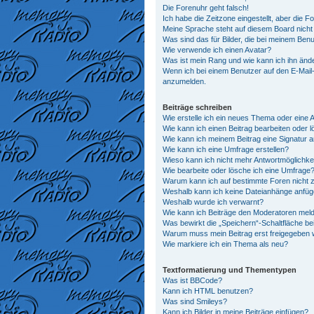
Die Forenuhr geht falsch!
Ich habe die Zeitzone eingestellt, aber die 
Meine Sprache steht auf diesem Board nicht
Was sind das für Bilder, die bei meinem Be
Wie verwende ich einen Avatar?
Was ist mein Rang und wie kann ich ihn änd
Wenn ich bei einem Benutzer auf den E-Mail-L
anzumelden.
Beiträge schreiben
Wie erstelle ich ein neues Thema oder eine 
Wie kann ich einen Beitrag bearbeiten oder 
Wie kann ich meinem Beitrag eine Signatur 
Wie kann ich eine Umfrage erstellen?
Wieso kann ich nicht mehr Antwortmöglichkei
Wie bearbeite oder lösche ich eine Umfrage
Warum kann ich auf bestimmte Foren nicht z
Weshalb kann ich keine Dateianhänge anfü
Weshalb wurde ich verwarnt?
Wie kann ich Beiträge den Moderatoren mel
Was bewirkt die „Speichern“-Schaltfläche be
Warum muss mein Beitrag erst freigegeben
Wie markiere ich ein Thema als neu?
Textformatierung und Thementypen
Was ist BBCode?
Kann ich HTML benutzen?
Was sind Smileys?
Kann ich Bilder in meine Beiträge einfügen?