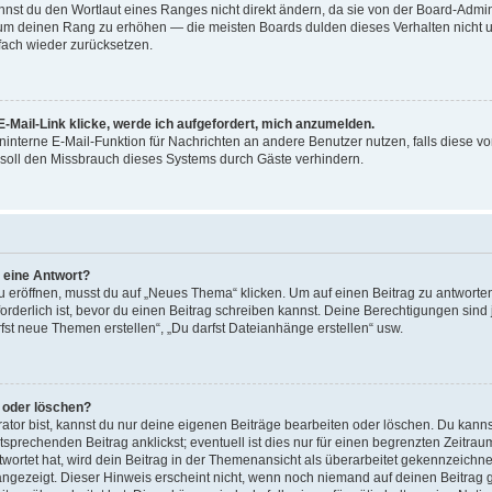
st du den Wortlaut eines Ranges nicht direkt ändern, da sie von der Board-Adminis
 um deinen Rang zu erhöhen — die meisten Boards dulden dieses Verhalten nicht u
ach wieder zurücksetzen.
-Mail-Link klicke, werde ich aufgefordert, mich anzumelden.
reninterne E-Mail-Funktion für Nachrichten an andere Benutzer nutzen, falls diese v
soll den Missbrauch dieses Systems durch Gäste verhindern.
r eine Antwort?
röffnen, musst du auf „Neues Thema“ klicken. Um auf einen Beitrag zu antworten,
forderlich ist, bevor du einen Beitrag schreiben kannst. Deine Berechtigungen sin
arfst neue Themen erstellen“, „Du darfst Dateianhänge erstellen“ usw.
n oder löschen?
ator bist, kannst du nur deine eigenen Beiträge bearbeiten oder löschen. Du kanns
sprechenden Beitrag anklickst; eventuell ist dies nur für einen begrenzten Zeitra
wortet hat, wird dein Beitrag in der Themenansicht als überarbeitet gekennzeichne
 angezeigt. Dieser Hinweis erscheint nicht, wenn noch niemand auf deinen Beitrag 