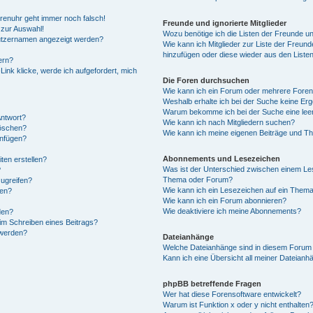
Forenuhr geht immer noch falsch!
Freunde und ignorierte Mitglieder
 zur Auswahl!
Wozu benötige ich die Listen der Freunde und
nutzernamen angezeigt werden?
Wie kann ich Mitglieder zur Liste der Freunde
hinzufügen oder diese wieder aus den Liste
ern?
ink klicke, werde ich aufgefordert, mich
Die Foren durchsuchen
Wie kann ich ein Forum oder mehrere Fore
Weshalb erhalte ich bei der Suche keine Er
Warum bekomme ich bei der Suche eine leer
Antwort?
Wie kann ich nach Mitgliedern suchen?
löschen?
Wie kann ich meine eigenen Beiträge und T
anfügen?
Abonnements und Lesezeichen
ten erstellen?
Was ist der Unterschied zwischen einem Le
?
Thema oder Forum?
ugreifen?
Wie kann ich ein Lesezeichen auf ein Them
gen?
Wie kann ich ein Forum abonnieren?
Wie deaktiviere ich meine Abonnements?
den?
im Schreiben eines Beitrags?
 werden?
Dateianhänge
Welche Dateianhänge sind in diesem Forum 
Kann ich eine Übersicht all meiner Dateianh
phpBB betreffende Fragen
Wer hat diese Forensoftware entwickelt?
Warum ist Funktion x oder y nicht enthalten