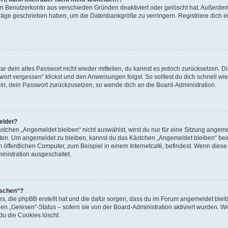
ein Benutzerkonto aus verschieden Gründen deaktiviert oder gelöscht hat. Außerde
eiträge geschrieben haben, um die Datenbankgröße zu verringern. Registriere dich 
war dein altes Passwort nicht wieder mitteilen, du kannst es jedoch zurücksetzen. 
ort vergessen“ klickst und den Anweisungen folgst. So solltest du dich schnell w
sein, dein Passwort zurückzusetzen, so wende dich an die Board-Administration.
eldet?
chen „Angemeldet bleiben“ nicht auswählst, wirst du nur für eine Sitzung angeme
tten. Um angemeldet zu bleiben, kannst du das Kästchen „Angemeldet bleiben“ bei
öffentlichen Computer, zum Beispiel in einem Internetcafé, befindest. Wenn diese 
inistration ausgeschaltet.
öschen“?
ies, die phpBB erstellt hat und die dafür sorgen, dass du im Forum angemeldet bl
den „Gelesen“-Status – sofern sie von der Board-Administration aktiviert wurden. 
u die Cookies löscht.