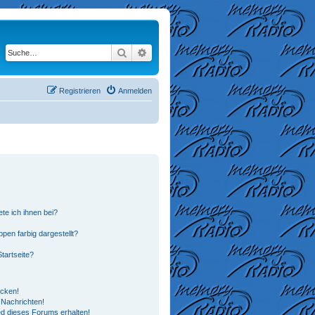
Suche
Erweiterte Suche
Registrieren
Anmelden
te ich ihnen bei?
en farbig dargestellt?
tartseite?
icken!
Nachrichten!
ed dieses Forums erhalten!