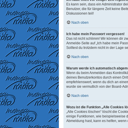
Es kann sein, dass ein Administrator d
Benutzer, die für längere Zeit keine B
Diskussionen teil!
Nach oben
Ich habe mein Passwort vergessen!
Das ist nicht schlimm! Wir können dir z
Anmelde-Seite auf „Ich habe mein Passw
Solltest du trotzdem nicht in der Lage 
Nach oben
Warum werde ich automatisch abgem
Wenn du beim Anmelden das Kontrollkäst
deines Benutzerkontos durch einen Dri
empfehlenswert, wenn du dich an einem 
wurde sie vermutlich von der Board-Adm
Nach oben
Wozu ist die Funktion „Alle Cookies l
„Alle Cookies löschen“ löscht die Cook
einige Funktionen, wie beispielsweise 
Abmeldung hast, kann es helfen, wenn d