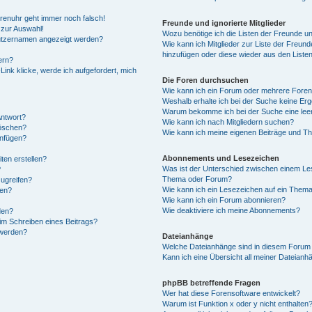
Forenuhr geht immer noch falsch!
Freunde und ignorierte Mitglieder
 zur Auswahl!
Wozu benötige ich die Listen der Freunde und
nutzernamen angezeigt werden?
Wie kann ich Mitglieder zur Liste der Freunde
hinzufügen oder diese wieder aus den Liste
ern?
ink klicke, werde ich aufgefordert, mich
Die Foren durchsuchen
Wie kann ich ein Forum oder mehrere Fore
Weshalb erhalte ich bei der Suche keine Er
Warum bekomme ich bei der Suche eine leer
Antwort?
Wie kann ich nach Mitgliedern suchen?
löschen?
Wie kann ich meine eigenen Beiträge und T
anfügen?
Abonnements und Lesezeichen
ten erstellen?
Was ist der Unterschied zwischen einem Le
?
Thema oder Forum?
ugreifen?
Wie kann ich ein Lesezeichen auf ein Them
gen?
Wie kann ich ein Forum abonnieren?
Wie deaktiviere ich meine Abonnements?
den?
im Schreiben eines Beitrags?
 werden?
Dateianhänge
Welche Dateianhänge sind in diesem Forum 
Kann ich eine Übersicht all meiner Dateianh
phpBB betreffende Fragen
Wer hat diese Forensoftware entwickelt?
Warum ist Funktion x oder y nicht enthalten