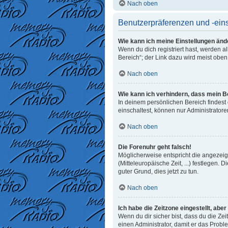
Nach oben
Benutzerpräferenzen und -ein
Wie kann ich meine Einstellungen änd
Wenn du dich registriert hast, werden 
Bereich“; der Link dazu wird meist oben
Nach oben
Wie kann ich verhindern, dass mein B
In deinem persönlichen Bereich findest
einschaltest, können nur Administrator
Nach oben
Die Forenuhr geht falsch!
Möglicherweise entspricht die angezeigt
(Mitteleuropäische Zeit, ...) festlegen. 
guter Grund, dies jetzt zu tun.
Nach oben
Ich habe die Zeitzone eingestellt, abe
Wenn du dir sicher bist, dass du die Zeit
einen Administrator, damit er das Prob