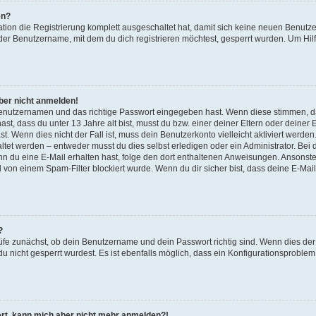
en?
ation die Registrierung komplett ausgeschaltet hat, damit sich keine neuen Benu
der Benutzername, mit dem du dich registrieren möchtest, gesperrt wurden. Um Hilf
aber nicht anmelden!
 Benutzernamen und das richtige Passwort eingegeben hast. Wenn diese stimmen, d
ast, dass du unter 13 Jahre alt bist, musst du bzw. einer deiner Eltern oder deine
t. Wenn dies nicht der Fall ist, muss dein Benutzerkonto vielleicht aktiviert werde
tet werden – entweder musst du dies selbst erledigen oder ein Administrator. Bei d
Wenn du eine E-Mail erhalten hast, folge den dort enthaltenen Anweisungen. Ansonst
l von einem Spam-Filter blockiert wurde. Wenn du dir sicher bist, dass deine E-Ma
?
üfe zunächst, ob dein Benutzername und dein Passwort richtig sind. Wenn dies der 
u nicht gesperrt wurdest. Es ist ebenfalls möglich, dass ein Konfigurationsproblem 
riert, kann mich aber nicht mehr anmelden?!