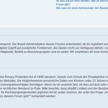
An wen soll ich mich wenden, falls es Besch
Forum gibt?
Wie kann ich einen Administrator des Boards
zwingend. Die Board-Administration dieses Forums entscheidet, ob du registriert se
Mitglied Zugriff auf zusätzliche Funktionen, die Gästen nicht zur Verfügung stehen: zu
itglieder, Beitritt zu Benutzergruppen und so weiter. Wir empfehlen dir eine Anmeld
e Privacy Protection Act of 1998 (deutsch: Gesetz zum Schutz der Privatsphäre von
ass Websites, die möglicherweise persönliche Daten von Kindern unter 13 Jahren 
iehungsberechtigten benötigen. Wenn du dir unsicher bist, ob dies auf dich oder d
 einen rechtlichen Beistand zu Rate. Bitte beachte, dass phpBB Limited und der Besi
 für Rechtsangelegenheiten jeglicher Art ist; außer solchen, die unter der Frage „A
 zu diesem Forum gibt?“ behandelt werden.