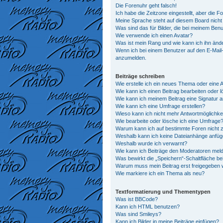
Die Forenuhr geht falsch!
Ich habe die Zeitzone eingestellt, aber die 
Meine Sprache steht auf diesem Board nicht
Was sind das für Bilder, die bei meinem Be
Wie verwende ich einen Avatar?
Was ist mein Rang und wie kann ich ihn änd
Wenn ich bei einem Benutzer auf den E-Mail-L
anzumelden.
Beiträge schreiben
Wie erstelle ich ein neues Thema oder eine 
Wie kann ich einen Beitrag bearbeiten oder 
Wie kann ich meinem Beitrag eine Signatur 
Wie kann ich eine Umfrage erstellen?
Wieso kann ich nicht mehr Antwortmöglichkei
Wie bearbeite oder lösche ich eine Umfrage
Warum kann ich auf bestimmte Foren nicht z
Weshalb kann ich keine Dateianhänge anfü
Weshalb wurde ich verwarnt?
Wie kann ich Beiträge den Moderatoren mel
Was bewirkt die „Speichern“-Schaltfläche be
Warum muss mein Beitrag erst freigegeben
Wie markiere ich ein Thema als neu?
Textformatierung und Thementypen
Was ist BBCode?
Kann ich HTML benutzen?
Was sind Smileys?
Kann ich Bilder in meine Beiträge einfügen?