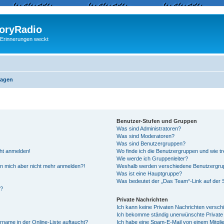
ryRadio
 Erinnerungen weckt
ragen
Benutzer-Stufen und Gruppen
Was sind Administratoren?
Was sind Moderatoren?
Was sind Benutzergruppen?
cht anmelden!
Wo finde ich die Benutzergruppen und wie tre
Wie werde ich Gruppenleiter?
kann mich aber nicht mehr anmelden?!
Weshalb werden verschiedene Benutzergrupp
Was ist eine Hauptgruppe?
Was bedeutet der „Das Team“-Link auf der S
“?
Private Nachrichten
Ich kann keine Privaten Nachrichten versch
Ich bekomme ständig unerwünschte Private 
rname in der Online-Liste auftaucht?
Ich habe eine Spam-E-Mail von einem Mitgli