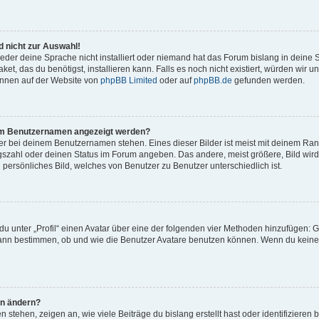
 nicht zur Auswahl!
eder deine Sprache nicht installiert oder niemand hat das Forum bislang in deine 
et, das du benötigst, installieren kann. Falls es noch nicht existiert, würden wir 
önnen auf der Website von
phpBB Limited
oder auf
phpBB.de
gefunden werden.
inem Benutzernamen angezeigt werden?
er bei deinem Benutzernamen stehen. Eines dieser Bilder ist meist mit deinem Rang 
gszahl oder deinen Status im Forum angeben. Das andere, meist größere, Bild wird 
n persönliches Bild, welches von Benutzer zu Benutzer unterschiedlich ist.
u unter „Profil“ einen Avatar über eine der folgenden vier Methoden hinzufügen: G
ann bestimmen, ob und wie die Benutzer Avatare benutzen können. Wenn du keinen 
hn ändern?
stehen, zeigen an, wie viele Beiträge du bislang erstellt hast oder identifiziere