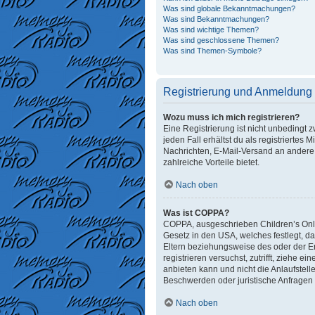
Was sind globale Bekanntmachungen?
Was sind Bekanntmachungen?
Was sind wichtige Themen?
Was sind geschlossene Themen?
Was sind Themen-Symbole?
Registrierung und Anmeldung
Wozu muss ich mich registrieren?
Eine Registrierung ist nicht unbedingt 
jeden Fall erhältst du als registriertes 
Nachrichten, E-Mail-Versand an andere M
zahlreiche Vorteile bietet.
Nach oben
Was ist COPPA?
COPPA, ausgeschrieben Children’s Onlin
Gesetz in den USA, welches festlegt, d
Eltern beziehungsweise des oder der Erz
registrieren versuchst, zutrifft, ziehe
anbieten kann und nicht die Anlaufstelle
Beschwerden oder juristische Anfragen
Nach oben