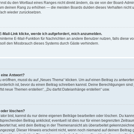
st du den Wortlaut eines Ranges nicht direkt ändern, da sie von der Board-Adminis
 um deinen Rang zu erhöhen — die meisten Boards dulden dieses Verhalten nicht u
ach wieder zurücksetzen.
-Mail-Link klicke, werde ich aufgefordert, mich anzumelden.
reninterne E-Mail-Funktion für Nachrichten an andere Benutzer nutzen, falls diese v
soll den Missbrauch dieses Systems durch Gäste verhindern.
r eine Antwort?
röffnen, musst du auf „Neues Thema“ klicken. Um auf einen Beitrag zu antworten,
forderlich ist, bevor du einen Beitrag schreiben kannst. Deine Berechtigungen sin
arfst neue Themen erstellen“, „Du darfst Dateianhänge erstellen“ usw.
n oder löschen?
ator bist, kannst du nur deine eigenen Beiträge bearbeiten oder löschen. Du kanns
sprechenden Beitrag anklickst; eventuell ist dies nur für einen begrenzten Zeitra
wortet hat, wird dein Beitrag in der Themenansicht als überarbeitet gekennzeichne
 angezeigt. Dieser Hinweis erscheint nicht, wenn noch niemand auf deinen Beitrag 