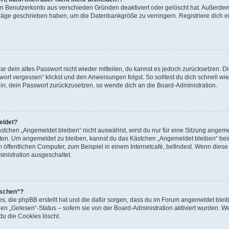
ein Benutzerkonto aus verschieden Gründen deaktiviert oder gelöscht hat. Außerde
eiträge geschrieben haben, um die Datenbankgröße zu verringern. Registriere dich 
war dein altes Passwort nicht wieder mitteilen, du kannst es jedoch zurücksetzen. 
ort vergessen“ klickst und den Anweisungen folgst. So solltest du dich schnell w
sein, dein Passwort zurückzusetzen, so wende dich an die Board-Administration.
eldet?
chen „Angemeldet bleiben“ nicht auswählst, wirst du nur für eine Sitzung angeme
tten. Um angemeldet zu bleiben, kannst du das Kästchen „Angemeldet bleiben“ bei
öffentlichen Computer, zum Beispiel in einem Internetcafé, befindest. Wenn diese 
inistration ausgeschaltet.
öschen“?
ies, die phpBB erstellt hat und die dafür sorgen, dass du im Forum angemeldet bl
den „Gelesen“-Status – sofern sie von der Board-Administration aktiviert wurden. 
u die Cookies löscht.