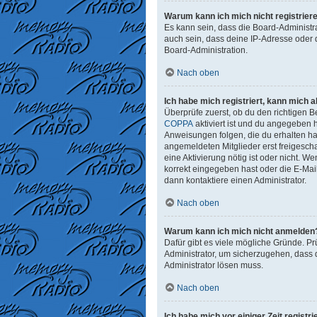
Warum kann ich mich nicht registrier
Es kann sein, dass die Board-Administr
auch sein, dass deine IP-Adresse oder 
Board-Administration.
Nach oben
Ich habe mich registriert, kann mich 
Überprüfe zuerst, ob du den richtigen
COPPA
aktiviert ist und du angegeben h
Anweisungen folgen, die du erhalten has
angemeldeten Mitglieder erst freigeschal
eine Aktivierung nötig ist oder nicht. 
korrekt eingegeben hast oder die E-Mai
dann kontaktiere einen Administrator.
Nach oben
Warum kann ich mich nicht anmelden
Dafür gibt es viele mögliche Gründe. Pr
Administrator, um sicherzugehen, dass d
Administrator lösen muss.
Nach oben
Ich habe mich vor einiger Zeit regist