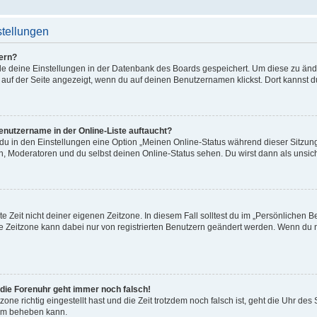
stellungen
ern?
alle deine Einstellungen in der Datenbank des Boards gespeichert. Um diese zu än
 auf der Seite angezeigt, wenn du auf deinen Benutzernamen klickst. Dort kannst d
enutzername in der Online-Liste auftaucht?
 du in den Einstellungen eine Option „Meinen Online-Status während dieser Sitzu
en, Moderatoren und du selbst deinen Online-Status sehen. Du wirst dann als unsic
e Zeit nicht deiner eigenen Zeitzone. In diesem Fall solltest du im „Persönlichen B
Die Zeitzone kann dabei nur von registrierten Benutzern geändert werden. Wenn du noch
r die Forenuhr geht immer noch falsch!
zone richtig eingestellt hast und die Zeit trotzdem noch falsch ist, geht die Uhr des
lem beheben kann.