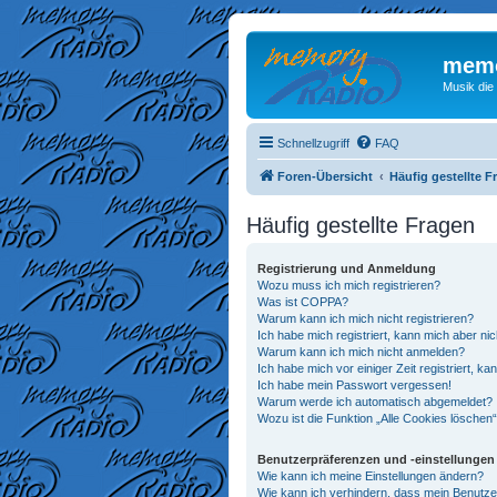
memo
Musik die
Schnellzugriff
FAQ
Foren-Übersicht
Häufig gestellte F
Häufig gestellte Fragen
Registrierung und Anmeldung
Wozu muss ich mich registrieren?
Was ist COPPA?
Warum kann ich mich nicht registrieren?
Ich habe mich registriert, kann mich aber ni
Warum kann ich mich nicht anmelden?
Ich habe mich vor einiger Zeit registriert, 
Ich habe mein Passwort vergessen!
Warum werde ich automatisch abgemeldet?
Wozu ist die Funktion „Alle Cookies löschen
Benutzerpräferenzen und -einstellungen
Wie kann ich meine Einstellungen ändern?
Wie kann ich verhindern, dass mein Benutze