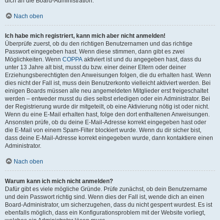
dich an die Board-Administration.
Nach oben
Ich habe mich registriert, kann mich aber nicht anmelden!
Überprüfe zuerst, ob du den richtigen Benutzernamen und das richtige
Passwort eingegeben hast. Wenn diese stimmen, dann gibt es zwei
Möglichkeiten. Wenn
COPPA
aktiviert ist und du angegeben hast, dass du
unter 13 Jahre alt bist, musst du bzw. einer deiner Eltern oder deiner
Erziehungsberechtigten den Anweisungen folgen, die du erhalten hast. Wenn
dies nicht der Fall ist, muss dein Benutzerkonto vielleicht aktiviert werden. Bei
einigen Boards müssen alle neu angemeldeten Mitglieder erst freigeschaltet
werden – entweder musst du dies selbst erledigen oder ein Administrator. Bei
der Registrierung wurde dir mitgeteilt, ob eine Aktivierung nötig ist oder nicht.
Wenn du eine E-Mail erhalten hast, folge den dort enthaltenen Anweisungen.
Ansonsten prüfe, ob du deine E-Mail-Adresse korrekt eingegeben hast oder
die E-Mail von einem Spam-Filter blockiert wurde. Wenn du dir sicher bist,
dass deine E-Mail-Adresse korrekt eingegeben wurde, dann kontaktiere einen
Administrator.
Nach oben
Warum kann ich mich nicht anmelden?
Dafür gibt es viele mögliche Gründe. Prüfe zunächst, ob dein Benutzername
und dein Passwort richtig sind. Wenn dies der Fall ist, wende dich an einen
Board-Administrator, um sicherzugehen, dass du nicht gesperrt wurdest. Es ist
ebenfalls möglich, dass ein Konfigurationsproblem mit der Website vorliegt,