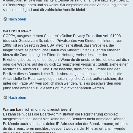
Avatarbilder, Private Nachrichten, E-Mail-Versand an andere Mitglieder, Beitritt
zu Benutzergruppen und so weiter. Wir empfehlen dir eine Anmeldung, da sie
schnell erledigt ist und dir zahlreiche Vorteile bietet.
Nach oben
Was ist COPPA?
COPPA, ausgeschrieben Children’s Online Privacy Protection Act of 1998
(deutsch: Gesetz zum Schutz der Privatsphäre von Kindern im Internet von
1998) ist ein Gesetz in den USA, welches festlegt, dass Websites, die
möglicherweise persönliche Daten von Kindern unter 13 Jahren erheben,
hierzu die Zustimmung der Eltern beziehungsweise des oder der
Erziehungsberechtigten benötigen. Wenn du dir unsicher bist, ob dies auf dich
oder die Website, auf der du dich zu registrieren versuchst, zutrifft, ziehe einen
rechtlichen Beistand zu Rate. Bitte beachte, dass phpBB Limited und der
Besitzer dieses Boards keine Rechtsberatung anbieten kann und nicht die
Anlaufstelle für Rechtsangelegenheiten jeglicher Art ist; außer solchen, die
unter der Frage „An wen soll ich mich wenden, falls es Beschwerden oder
juristische Anfragen zu diesem Forum gibt?“ behandelt werden.
Nach oben
Warum kann ich mich nicht registrieren?
Es kann sein, dass die Board-Administration die Registrierung komplett
ausgeschaltet hat, damit sich keine neuen Benutzer mehr anmelden können.
Es könnte auch sein, dass deine IP-Adresse oder der Benutzername, mit dem
du dich registrieren möchtest, gesperrt wurden. Um Hilfe zu erhalten, wende