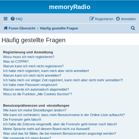
memoryRadio
FAQ
Registrieren
Anmelden
S
Foren-Übersicht
Häufig gestellte Fragen
u
Häufig gestellte Fragen
c
h
Registrierung und Anmeldung
Wozu muss ich mich registrieren?
e
Was ist COPPA?
Warum kann ich mich nicht registrieren?
Ich habe mich registriert, kann mich aber nicht anmelden!
Warum kann ich mich nicht anmelden?
Ich habe mich vor einiger Zeit registriert, kann mich aber nicht mehr anmelden?!
Ich habe mein Passwort vergessen!
Warum werde ich automatisch abgemeldet?
Wozu ist die Funktion „Alle Cookies löschen“?
Benutzerpräferenzen und -einstellungen
Wie kann ich meine Einstellungen ändern?
Wie kann ich verhindern, dass mein Benutzername in der Online-Liste auftaucht?
Die Forenuhr geht falsch!
Ich habe die Zeitzone eingestellt, aber die Forenuhr geht immer noch falsch!
Meine Sprache steht auf diesem Board nicht zur Auswahl!
Was sind das für Bilder, die bei meinem Benutzernamen angezeigt werden?
Wie verwende ich einen Avatar?