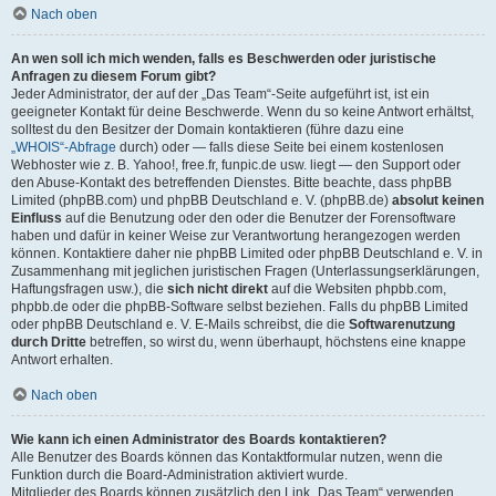
Nach oben
An wen soll ich mich wenden, falls es Beschwerden oder juristische
Anfragen zu diesem Forum gibt?
Jeder Administrator, der auf der „Das Team“-Seite aufgeführt ist, ist ein
geeigneter Kontakt für deine Beschwerde. Wenn du so keine Antwort erhältst,
solltest du den Besitzer der Domain kontaktieren (führe dazu eine
„WHOIS“-Abfrage
durch) oder — falls diese Seite bei einem kostenlosen
Webhoster wie z. B. Yahoo!, free.fr, funpic.de usw. liegt — den Support oder
den Abuse-Kontakt des betreffenden Dienstes. Bitte beachte, dass phpBB
Limited (phpBB.com) und phpBB Deutschland e. V. (phpBB.de)
absolut keinen
Einfluss
auf die Benutzung oder den oder die Benutzer der Forensoftware
haben und dafür in keiner Weise zur Verantwortung herangezogen werden
können. Kontaktiere daher nie phpBB Limited oder phpBB Deutschland e. V. in
Zusammenhang mit jeglichen juristischen Fragen (Unterlassungserklärungen,
Haftungsfragen usw.), die
sich nicht direkt
auf die Websiten phpbb.com,
phpbb.de oder die phpBB-Software selbst beziehen. Falls du phpBB Limited
oder phpBB Deutschland e. V. E-Mails schreibst, die die
Softwarenutzung
durch Dritte
betreffen, so wirst du, wenn überhaupt, höchstens eine knappe
Antwort erhalten.
Nach oben
Wie kann ich einen Administrator des Boards kontaktieren?
Alle Benutzer des Boards können das Kontaktformular nutzen, wenn die
Funktion durch die Board-Administration aktiviert wurde.
Mitglieder des Boards können zusätzlich den Link „Das Team“ verwenden.