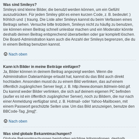
Was sind Smileys?
Smileys sind kleine Bilder, die benutzt werden können, um ein Gefühl
auszudrücken. Für jeden Smiley gibt es einen kurzen Code, z. B. bedeutet :)
fröhlich und :( traurig. Die Liste aller Smileys kannst du beim Verfassen eines
Beitrags sehen. Versuche bitte trotzdem, Smileys nicht zu häufig zu benutzen,
sie können einen Beitrag schnell unlesbar machen und ein Moderator könnte
deshalb deinen Beitrag entsprechend überarbeiten oder gar komplett löschen.
Die Board-Administration kann auch die Anzahl der Smileys begrenzen, die du
in einem Beitrag benutzen kannst.
Nach oben
Kann ich Bilder in meine Beiträge einfügen?
Ja, Bilder können in deinem Beitrag angezeigt werden. Wenn die
Administration Dateianhänge erlaubt hat, kannst du das Bild auch direkt
hochladen. Ansonsten musst du zu einem Bild verlinken, das auf einem
öffentlich zugänglichen Server liegt, z. B. http://www.domain.tld/mein-bild.gif.
Du kannst weder Bilder verlinken, die sich auf deinem eigenen PC befinden
(außer es ist ein öffentlich zugänglicher Server), noch zu Bildern, die nur nach
einer Anmeldung verfügbar sind, z. B. Hotmail- oder Yahoo-Mailboxen, mit
einem Passwort geschützte Seiten usw. Um das Bild anzuzeigen, benutze den
BBCode-Tag „[img]“.
Nach oben
Was sind globale Bekanntmachungen?
Globale Bekanntmachungen beinhalten wichtige Informationen, deshalb