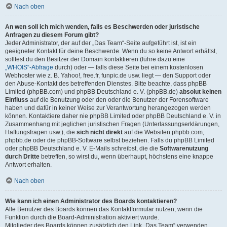
Nach oben
An wen soll ich mich wenden, falls es Beschwerden oder juristische
Anfragen zu diesem Forum gibt?
Jeder Administrator, der auf der „Das Team“-Seite aufgeführt ist, ist ein
geeigneter Kontakt für deine Beschwerde. Wenn du so keine Antwort erhältst,
solltest du den Besitzer der Domain kontaktieren (führe dazu eine
„WHOIS“-Abfrage
durch) oder — falls diese Seite bei einem kostenlosen
Webhoster wie z. B. Yahoo!, free.fr, funpic.de usw. liegt — den Support oder
den Abuse-Kontakt des betreffenden Dienstes. Bitte beachte, dass phpBB
Limited (phpBB.com) und phpBB Deutschland e. V. (phpBB.de)
absolut keinen
Einfluss
auf die Benutzung oder den oder die Benutzer der Forensoftware
haben und dafür in keiner Weise zur Verantwortung herangezogen werden
können. Kontaktiere daher nie phpBB Limited oder phpBB Deutschland e. V. in
Zusammenhang mit jeglichen juristischen Fragen (Unterlassungserklärungen,
Haftungsfragen usw.), die
sich nicht direkt
auf die Websiten phpbb.com,
phpbb.de oder die phpBB-Software selbst beziehen. Falls du phpBB Limited
oder phpBB Deutschland e. V. E-Mails schreibst, die die
Softwarenutzung
durch Dritte
betreffen, so wirst du, wenn überhaupt, höchstens eine knappe
Antwort erhalten.
Nach oben
Wie kann ich einen Administrator des Boards kontaktieren?
Alle Benutzer des Boards können das Kontaktformular nutzen, wenn die
Funktion durch die Board-Administration aktiviert wurde.
Mitglieder des Boards können zusätzlich den Link „Das Team“ verwenden.