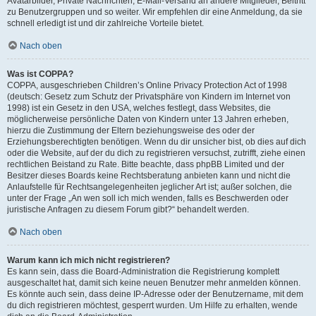
Avatarbilder, Private Nachrichten, E-Mail-Versand an andere Mitglieder, Beitritt
zu Benutzergruppen und so weiter. Wir empfehlen dir eine Anmeldung, da sie
schnell erledigt ist und dir zahlreiche Vorteile bietet.
Nach oben
Was ist COPPA?
COPPA, ausgeschrieben Children’s Online Privacy Protection Act of 1998
(deutsch: Gesetz zum Schutz der Privatsphäre von Kindern im Internet von
1998) ist ein Gesetz in den USA, welches festlegt, dass Websites, die
möglicherweise persönliche Daten von Kindern unter 13 Jahren erheben,
hierzu die Zustimmung der Eltern beziehungsweise des oder der
Erziehungsberechtigten benötigen. Wenn du dir unsicher bist, ob dies auf dich
oder die Website, auf der du dich zu registrieren versuchst, zutrifft, ziehe einen
rechtlichen Beistand zu Rate. Bitte beachte, dass phpBB Limited und der
Besitzer dieses Boards keine Rechtsberatung anbieten kann und nicht die
Anlaufstelle für Rechtsangelegenheiten jeglicher Art ist; außer solchen, die
unter der Frage „An wen soll ich mich wenden, falls es Beschwerden oder
juristische Anfragen zu diesem Forum gibt?“ behandelt werden.
Nach oben
Warum kann ich mich nicht registrieren?
Es kann sein, dass die Board-Administration die Registrierung komplett
ausgeschaltet hat, damit sich keine neuen Benutzer mehr anmelden können.
Es könnte auch sein, dass deine IP-Adresse oder der Benutzername, mit dem
du dich registrieren möchtest, gesperrt wurden. Um Hilfe zu erhalten, wende