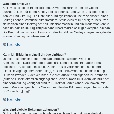
Was sind Smileys?
Smileys sind kleine Bilder, die benutzt werden können, um ein Gefühl
auszudrücken. Für jeden Smiley gibt es einen kurzen Code, z. B. bedeutet :)
fröhlich und :( traurig. Die Liste aller Smileys kannst du beim Verfassen eines
Beitrags sehen. Versuche bitte trotzdem, Smileys nicht zu häufig zu benutzen,
sie können einen Beitrag schnell unlesbar machen und ein Moderator könnte
deshalb deinen Beitrag entsprechend überarbeiten oder gar komplett löschen.
Die Board-Administration kann auch die Anzahl der Smileys begrenzen, die du
in einem Beitrag benutzen kannst.
Nach oben
Kann ich Bilder in meine Beiträge einfügen?
Ja, Bilder können in deinem Beitrag angezeigt werden. Wenn die
Administration Dateianhänge erlaubt hat, kannst du das Bild auch direkt
hochladen. Ansonsten musst du zu einem Bild verlinken, das auf einem
öffentlich zugänglichen Server liegt, z. B. http://www.domain.tld/mein-bild.gif.
Du kannst weder Bilder verlinken, die sich auf deinem eigenen PC befinden
(außer es ist ein öffentlich zugänglicher Server), noch zu Bildern, die nur nach
einer Anmeldung verfügbar sind, z. B. Hotmail- oder Yahoo-Mailboxen, mit
einem Passwort geschützte Seiten usw. Um das Bild anzuzeigen, benutze den
BBCode-Tag „[img]“.
Nach oben
Was sind globale Bekanntmachungen?
Globale Bekanntmachungen beinhalten wichtige Informationen, deshalb