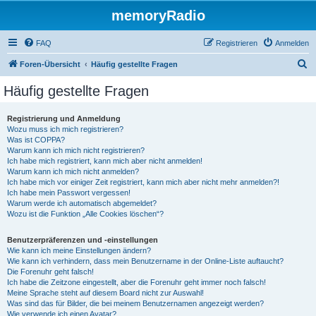
memoryRadio
FAQ
Registrieren
Anmelden
S
Foren-Übersicht
Häufig gestellte Fragen
u
Häufig gestellte Fragen
c
h
Registrierung und Anmeldung
Wozu muss ich mich registrieren?
e
Was ist COPPA?
Warum kann ich mich nicht registrieren?
Ich habe mich registriert, kann mich aber nicht anmelden!
Warum kann ich mich nicht anmelden?
Ich habe mich vor einiger Zeit registriert, kann mich aber nicht mehr anmelden?!
Ich habe mein Passwort vergessen!
Warum werde ich automatisch abgemeldet?
Wozu ist die Funktion „Alle Cookies löschen“?
Benutzerpräferenzen und -einstellungen
Wie kann ich meine Einstellungen ändern?
Wie kann ich verhindern, dass mein Benutzername in der Online-Liste auftaucht?
Die Forenuhr geht falsch!
Ich habe die Zeitzone eingestellt, aber die Forenuhr geht immer noch falsch!
Meine Sprache steht auf diesem Board nicht zur Auswahl!
Was sind das für Bilder, die bei meinem Benutzernamen angezeigt werden?
Wie verwende ich einen Avatar?