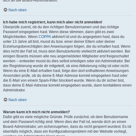
dich an die Board-Administration.
Nach oben
Ich habe mich registriert, kann mich aber nicht anmelden!
Überprüfe zuerst, ob du den richtigen Benutzernamen und das richtige
Passwort eingegeben hast. Wenn diese stimmen, dann gibt es zwei
Möglichkeiten. Wenn
COPPA
aktiviert ist und du angegeben hast, dass du
unter 13 Jahre alt bist, musst du bzw. einer deiner Eltern oder deiner
Erziehungsberechtigten den Anweisungen folgen, die du erhalten hast. Wenn
dies nicht der Fall ist, muss dein Benutzerkonto vielleicht aktiviert werden. Bei
einigen Boards müssen alle neu angemeldeten Mitglieder erst freigeschaltet
werden – entweder musst du dies selbst erledigen oder ein Administrator. Bei
der Registrierung wurde dir mitgeteilt, ob eine Aktivierung nötig ist oder nicht.
Wenn du eine E-Mail erhalten hast, folge den dort enthaltenen Anweisungen.
Ansonsten prüfe, ob du deine E-Mail-Adresse korrekt eingegeben hast oder
die E-Mail von einem Spam-Filter blockiert wurde. Wenn du dir sicher bist,
dass deine E-Mail-Adresse korrekt eingegeben wurde, dann kontaktiere einen
Administrator.
Nach oben
Warum kann ich mich nicht anmelden?
Dafür gibt es viele mögliche Gründe. Prüfe zunächst, ob dein Benutzername
und dein Passwort richtig sind. Wenn dies der Fall ist, wende dich an einen
Board-Administrator, um sicherzugehen, dass du nicht gesperrt wurdest. Es ist
ebenfalls möglich, dass ein Konfigurationsproblem mit der Website vorliegt,